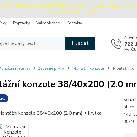
ROVOZ SKLADU / OSOBNÍ ODBĚRY - Provozní doba skladu pro o
- 15:30, Pá: 13:00 - 15:00
ínky
Poptávky
Velkoobchod
Kontakty
Nevíte
Hledat
722 
Po-Čt:
ontážní materiál
Závěsné prvky
Montážní konzole
Montážní kon
ážní konzole 38/40x200 (2,0 mm
ukt
Konzole
ploch.
440, 5
38x4