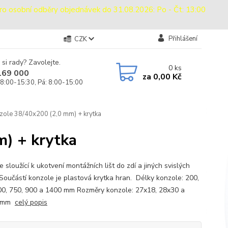
sobní odběry objednávek do 31.08.2026: Po - Čt: 13:00
Přihlášení
CZK
 si rady? Zavolejte.
0
ks
169 000
za
0,00 Kč
 8:00-15:30, Pá: 8:00-15:00
zole 38/40x200 (2,0 mm) + krytka
) + krytka
 sloužící k ukotvení montážních lišt do zdí a jiných svislých
 Součástí konzole je plastová krytka hran. Délky konzole: 200,
00, 750, 900 a 1400 mm Rozměry konzole: 27x18, 28x30 a
0 mm
celý popis