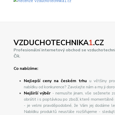
VZDUCHOTECHNIKA
1
.CZ
Profesionální internetový obchod se vzduchotechn
ČR.
Co nabízíme:
Nejlepší ceny na českém trhu
u většiny pro
nabídku od konkurence? Zavolejte nám a my ji dor
Nej
š
ir
ší
v
ý
b
ě
r
- nemusíte jinam, vše seženete z
obrátit i s poptávkou po zboží, které momentálně
- je velmi pravděpodobné, že Vám jej dodáme lev
Nabídku produktů neustále rozšiřujeme - sleduj