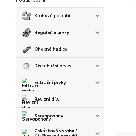
Potrubí pozink
Kruhové potrubí
Regulační prvky
Ohebné hadice
Distribuční prvky
Filtrační prvky
Revizní díly
Servopohony
Zakázková výroba /