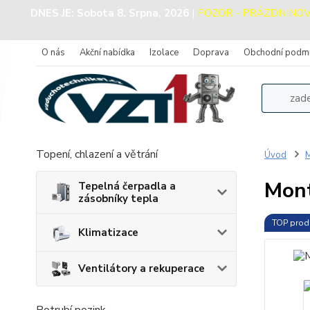
DNES JE:
Sobota 8. Srpna, 2026
|
POZOR - PRÁZDNINOVÝ P
O nás
Akční nabídka
Izolace
Doprava
Obchodní podm
Topení, chlazení a větrání
Úvod
M
Mont
Tepelná čerpadla a
zásobníky tepla
TOP prod
Klimatizace
Ventilátory a rekuperace