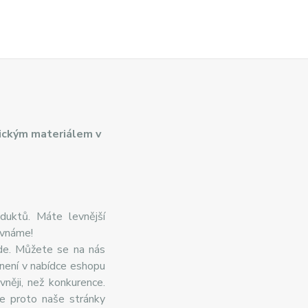
ickým materiálem v
duktů. Máte levnější
ovnáme!
de. Můžete se na nás
 není v nabídce eshopu
něji, než konkurence.
te proto naše stránky