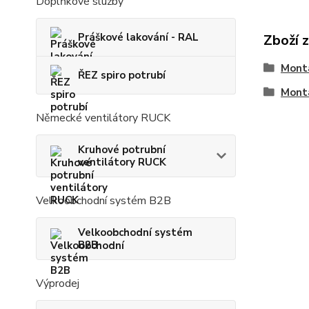
Doplňkové služby
Práškové lakování - RAL
Zboží 
Montá
ŘEZ spiro potrubí
Montá
Německé ventilátory RUCK
Kruhové potrubní
ventilátory RUCK
Velkoobchodní systém B2B
Velkoobchodní systém
B2B
Výprodej