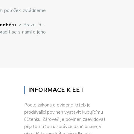
ch položek zvládneme
odběru
v Praze 9 -
radit se s námi o jeho
INFORMACE K EET
Podle zákona o evidenci tržeb je
prodávající povinen vystavit kupujícímu
účtenku. Zároveň je povinen zaevidovat
přijatou tržbu u správce daně online; v
případě technického výpadku pak