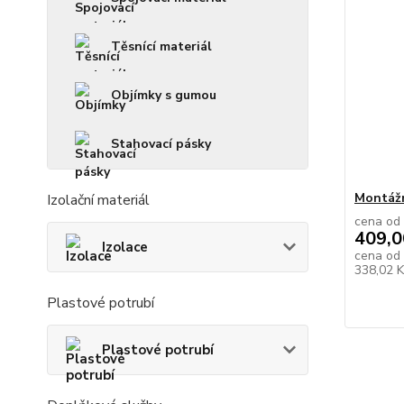
Těsnící materiál
Objímky s gumou
Stahovací pásky
Montážn
Izolační materiál
cena od
409,0
Izolace
cena od
338,02 
Plastové potrubí
Plastové potrubí