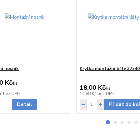
í nosník
Krytka montážní lišty 37x40
0 Kč
/
ks
18,00 Kč
/
ks
Skladem
Kč
bez DPH
14,88 Kč
bez DPH
Detail
Přidat do ko