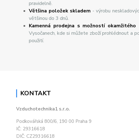
pravidelně.
Většina položek skladem
- výrobu neskladový
většinou do 3 dnů.
Kamenná prodejna s možností okamžitého 
Vysočanech, kde si můžete zboží prohlédnout a po
použití.
KONTAKT
Vzduchotechnika1 s.r.o.
Podkovářská 800/6, 190 00 Praha 9
IČ: 29316618
DIČ: CZ29316618