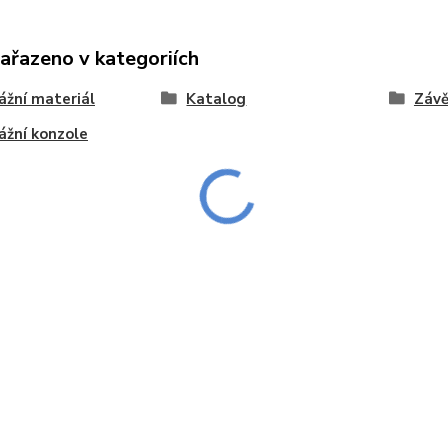
zařazeno v kategoriích
žní materiál
Katalog
Závě
žní konzole