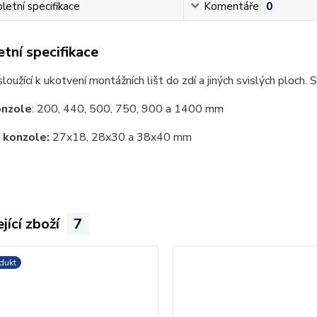
etní specifikace
Komentáře
0
tní specifikace
loužící k ukotvení montážních lišt do zdí a jiných svislých ploch.
onzole
: 200, 440, 500, 750, 900 a 1400 mm
 konzole:
27x18, 28x30 a 38x40 mm
jící zboží
7
dukt