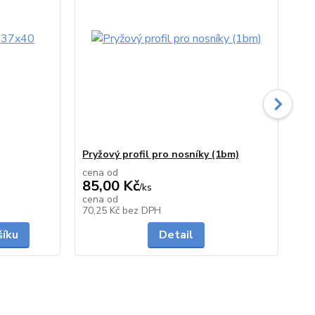
Pryžový profil pro nosníky (1bm)
Se
cena od
ce
85,00 Kč
12
/
ks
cena od
ce
Skladem
skladem
70,25 Kč
bez DPH
10
šíku
Detail