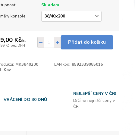
tupnost
Skladem
měry konzole
9,00 Kč
/
ks
Přidat do košíku
,99 Kč
bez DPH
roduktu:
MK3840200
EAN kód:
8592339085015
l:
Kov
NEJLEPŠÍ CENY V ČR!
VRÁCENÍ DO 30 DNŮ
Držíme nejnižší ceny v
ČR