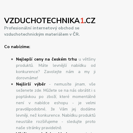
VZDUCHOTECHNIKA
1
.CZ
Profesionální internetový obchod se
vzduchotechnickým materiálem v ČR.
Co nabízíme:
Nejlepší ceny na českém trhu
u většiny
produktů. Máte levnější nabídku od
konkurence? Zavolejte nám a my ji
dorovnáme!
Nej
š
ir
ší
v
ý
b
ě
r
- nemusíte jinam, vše
seženete zde. Můžete se na nás obrátit i s
poptávkou po zboží, které momentálně
není v nabídce eshopu - je velmi
pravděpodobné, že Vám jej dodáme
levněji, než konkurence. Nabídku produktů
neustále rozšiřujeme - sledujte proto
naše stránky pravidelně.