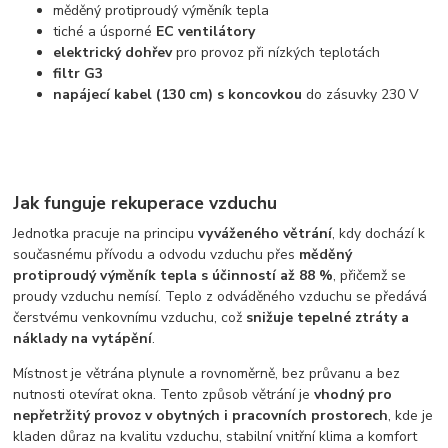
měděný protiproudý výměník tepla
tiché a úsporné
EC ventilátory
elektrický dohřev
pro provoz při nízkých teplotách
filtr G3
napájecí kabel (130 cm) s koncovkou
do zásuvky 230 V
Jak funguje rekuperace vzduchu
Jednotka pracuje na principu
vyváženého větrání
, kdy dochází k
současnému přívodu a odvodu vzduchu přes
měděný
protiproudý výměník tepla s účinností až 88 %
, přičemž se
proudy vzduchu nemísí. Teplo z odváděného vzduchu se předává
čerstvému venkovnímu vzduchu, což
snižuje tepelné ztráty a
náklady na vytápění
.
Místnost je větrána plynule a rovnoměrně, bez průvanu a bez
nutnosti otevírat okna. Tento způsob větrání je
vhodný pro
nepřetržitý provoz v obytných i pracovních prostorech
, kde je
kladen důraz na kvalitu vzduchu, stabilní vnitřní klima a komfort