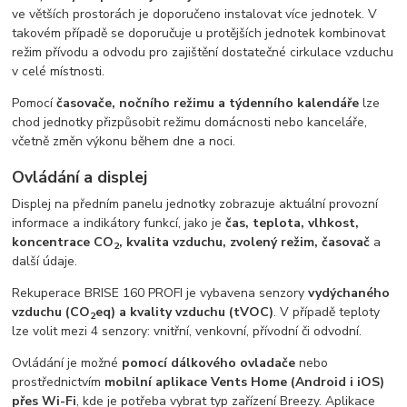
ve větších prostorách je doporučeno instalovat více jednotek. V
takovém případě se doporučuje u protějších jednotek kombinovat
režim přívodu a odvodu pro zajištění dostatečné cirkulace vzduchu
v celé místnosti.
Pomocí
časovače, nočního režimu a týdenního kalendáře
lze
chod jednotky přizpůsobit režimu domácnosti nebo kanceláře,
včetně změn výkonu během dne a noci.
Ovládání a displej
Displej na předním panelu jednotky zobrazuje aktuální provozní
informace a indikátory funkcí, jako je
čas, teplota, vlhkost,
koncentrace CO
, kvalita vzduchu, zvolený režim, časovač
a
2
další údaje.
Rekuperace BRISE 160 PROFI je vybavena senzory
vydýchaného
vzduchu (CO
eq) a kvality vzduchu (tVOC)
. V případě teploty
2
lze volit mezi 4 senzory: vnitřní, venkovní, přívodní či odvodní.
Ovládání je možné
pomocí dálkového ovladače
nebo
prostřednictvím
mobilní aplikace Vents Home (Android i iOS)
přes Wi-Fi
, kde je potřeba vybrat typ zařízení Breezy. Aplikace