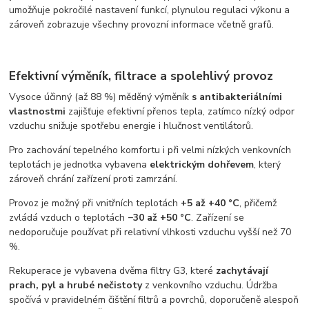
umožňuje pokročilé nastavení funkcí, plynulou regulaci výkonu a
zároveň zobrazuje všechny provozní informace včetně grafů.
Efektivní výměník, filtrace a spolehlivý provoz
Vysoce účinný (až 88 %) měděný výměník
s antibakteriálními
vlastnostmi
zajišťuje efektivní přenos tepla, zatímco nízký odpor
vzduchu snižuje spotřebu energie i hlučnost ventilátorů.
Pro zachování tepelného komfortu i při velmi nízkých venkovních
teplotách je jednotka vybavena
elektrickým dohřevem
, který
zároveň chrání zařízení proti zamrzání.
Provoz je možný při vnitřních teplotách
+5 až +40 °C
, přičemž
zvládá vzduch o teplotách
−30 až +50 °C
. Zařízení se
nedoporučuje používat při relativní vlhkosti vzduchu vyšší než 70
%.
Rekuperace je vybavena dvěma filtry G3, které
zachytávají
prach, pyl a hrubé nečistoty
z venkovního vzduchu. Údržba
spočívá v pravidelném čištění filtrů a povrchů, doporučeně alespoň