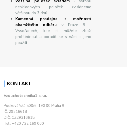
Většina položek skladem
- výrobu
neskladových položek zvládneme
většinou do 3 dnů.
Kamenná prodejna s možností
okamžitého odběru
v Praze 9 -
Vysočanech, kde si můžete zboží
prohlédnout a poradit se s námi o jeho
použití.
KONTAKT
Vzduchotechnika1 s.r.o.
Podkovářská 800/6, 190 00 Praha 9
IČ: 29316618
DIČ: CZ29316618
Tel.: +420 722 169 000