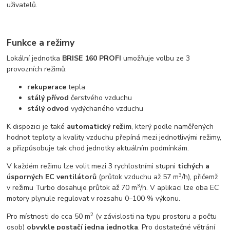
uživatelů.
Funkce a režimy
Lokální jednotka
BRISE 160 PROFI
umožňuje volbu ze 3
provozních režimů:
rekuperace
tepla
stálý přívod
čerstvého vzduchu
stálý odvod
vydýchaného vzduchu
K dispozici je také
automatický režim
, který podle naměřených
hodnot teploty a kvality vzduchu přepíná mezi jednotlivými režimy,
a přizpůsobuje tak chod jednotky aktuálním podmínkám.
V každém režimu lze volit mezi 3 rychlostními stupni
tichých a
3
úsporných EC ventilátorů
(průtok vzduchu až 57 m
/h), přičemž
3
v režimu Turbo dosahuje průtok až 70 m
/h. V aplikaci lze oba EC
motory plynule regulovat v rozsahu 0–100 % výkonu.
2
Pro místnosti do cca 50 m
(v závislosti na typu prostoru a počtu
osob)
obvykle postačí jedna jednotka
. Pro dostatečné větrání