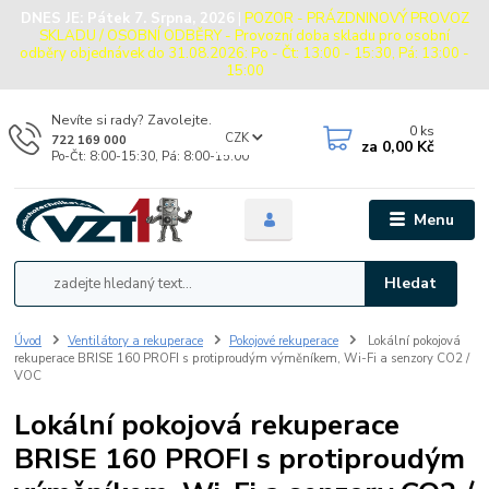
DNES JE:
Pátek 7. Srpna, 2026
|
POZOR - PRÁZDNINOVÝ PROVOZ
SKLADU / OSOBNÍ ODBĚRY - Provozní doba skladu pro osobní
odběry objednávek do 31.08.2026: Po - Čt: 13:00 - 15:30, Pá: 13:00 -
15:00
Nevíte si rady? Zavolejte.
0
ks
CZK
722 169 000
za
0,00 Kč
Po-Čt: 8:00-15:30, Pá: 8:00-15:00
Menu
Hledat
Úvod
Ventilátory a rekuperace
Pokojové rekuperace
Lokální pokojová
rekuperace BRISE 160 PROFI s protiproudým výměníkem, Wi-Fi a senzory CO2 /
VOC
Lokální pokojová rekuperace
BRISE 160 PROFI s protiproudým