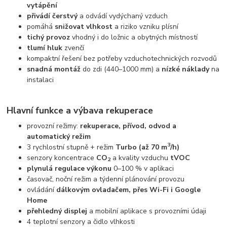
vytápění
přivádí čerstvý
a odvádí vydýchaný vzduch
pomáhá
snižovat vlhkost
a riziko vzniku plísní
tichý provoz
vhodný i do ložnic a obytných místností
tlumí hluk
zvenčí
kompaktní řešení bez potřeby vzduchotechnických rozvodů
snadná montáž
do zdi (440–1000 mm) a
nízké náklady
na
instalaci
Hlavní funkce a výbava rekuperace
provozní režimy:
rekuperace, přívod, odvod a
automatický režim
3
3 rychlostní stupně + režim
Turbo (až 70 m
/h)
senzory koncentrace
CO
a kvality vzduchu
tVOC
2
plynulá regulace výkonu
0–100 % v aplikaci
časovač, noční režim a týdenní plánování provozu
ovládání
dálkovým ovladačem, přes Wi-Fi i Google
Home
přehledný displej
a mobilní aplikace s provozními údaji
4 teplotní senzory a čidlo vlhkosti