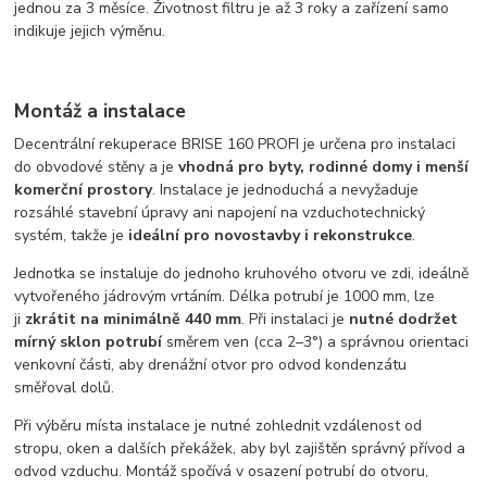
jednou za 3 měsíce. Životnost filtru je až 3 roky a zařízení samo
indikuje jejich výměnu.
Montáž a instalace
Decentrální rekuperace BRISE 160 PROFI je určena pro instalaci
do obvodové stěny a je
vhodná pro byty, rodinné domy i menší
komerční prostory
. Instalace je jednoduchá a nevyžaduje
rozsáhlé stavební úpravy ani napojení na vzduchotechnický
systém, takže je
ideální pro novostavby i rekonstrukce
.
Jednotka se instaluje do jednoho kruhového otvoru ve zdi, ideálně
vytvořeného jádrovým vrtáním. Délka potrubí je 1000 mm, lze
ji
zkrátit na minimálně 440 mm
. Při instalaci je
nutné dodržet
mírný sklon potrubí
směrem ven (cca 2–3°) a správnou orientaci
venkovní části, aby drenážní otvor pro odvod kondenzátu
směřoval dolů.
Při výběru místa instalace je nutné zohlednit vzdálenost od
stropu, oken a dalších překážek, aby byl zajištěn správný přívod a
odvod vzduchu. Montáž spočívá v osazení potrubí do otvoru,