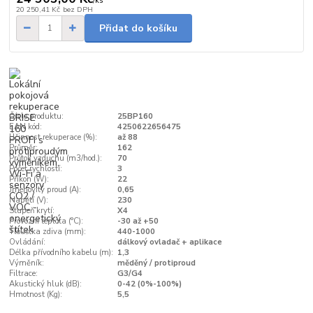
/
ks
20 250,41 Kč
bez DPH
Přidat do košíku
Číslo produktu:
25BP160
EAN kód:
4250622656475
Účinnost rekuperace (%):
až 88
Průměr:
162
Průtok vzduchu (m3/hod.):
70
Počet rychlostí:
3
Příkon (W):
22
Jmenovitý proud (A):
0,65
Napětí (V):
230
Stupeň krytí:
X4
Provozní teplota (°C):
-30 až +50
Tloušťka zdiva (mm):
440-1000
Ovládání:
dálkový ovladač + aplikace
Délka přívodního kabelu (m):
1,3
Výměník:
měděný / protiproud
Filtrace:
G3/G4
Akustický hluk (dB):
0-42 (0%-100%)
Hmotnost (Kg):
5,5