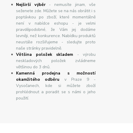
Nej
š
ir
ší
v
ý
b
ě
r
- nemusíte jinam, vše
seženete zde. Můžete se na nás obrátit i s
poptávkou po zboží, které momentálně
není v nabídce eshopu - je velmi
pravděpodobné, že Vám jej dodáme
levněji, než konkurence. Nabídku produktů
neustále rozšiřujeme - sledujte proto
naše stránky pravidelně.
Většina položek skladem
- výrobu
neskladových položek zvládneme
většinou do 3 dnů.
Kamenná prodejna s možností
okamžitého odběru
v Praze 9 -
Vysočanech, kde si můžete zboží
prohlédnout a poradit se s námi o jeho
použití.