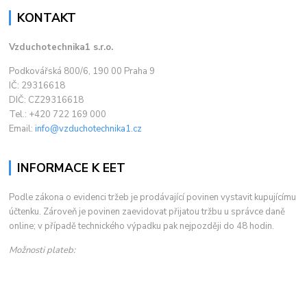
KONTAKT
Vzduchotechnika1 s.r.o.
Podkovářská 800/6, 190 00 Praha 9
IČ: 29316618
DIČ: CZ29316618
Tel.: +420 722 169 000
Email:
info@vzduchotechnika1.cz
INFORMACE K EET
Podle zákona o evidenci tržeb je prodávající povinen vystavit kupujícímu
účtenku. Zároveň je povinen zaevidovat přijatou tržbu u správce daně
online; v případě technického výpadku pak nejpozději do 48 hodin.
Možnosti plateb: