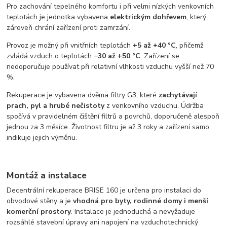
Pro zachování tepelného komfortu i při velmi nízkých venkovních
teplotách je jednotka vybavena
elektrickým dohřevem
, který
zároveň chrání zařízení proti zamrzání.
Provoz je možný při vnitřních teplotách
+5 až +40 °C
, přičemž
zvládá vzduch o teplotách
−30 až +50 °C
. Zařízení se
nedoporučuje používat při relativní vlhkosti vzduchu vyšší než 70
%.
Rekuperace je vybavena dvěma filtry G3, které
zachytávají
prach, pyl a hrubé nečistoty
z venkovního vzduchu. Údržba
spočívá v pravidelném čištění filtrů a povrchů, doporučeně alespoň
jednou za 3 měsíce. Životnost filtru je až 3 roky a zařízení samo
indikuje jejich výměnu.
Montáž a instalace
Decentrální rekuperace BRISE 160 je určena pro instalaci do
obvodové stěny a je
vhodná pro byty, rodinné domy i menší
komerční prostory
. Instalace je jednoduchá a nevyžaduje
rozsáhlé stavební úpravy ani napojení na vzduchotechnický