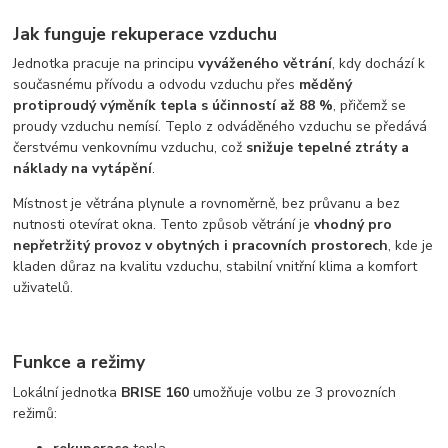
Jak funguje rekuperace vzduchu
Jednotka pracuje na principu
vyváženého větrání
, kdy dochází k
současnému přívodu a odvodu vzduchu přes
měděný
protiproudý výměník tepla s účinností až 88 %
, přičemž se
proudy vzduchu nemísí. Teplo z odváděného vzduchu se předává
čerstvému venkovnímu vzduchu, což
snižuje tepelné ztráty a
náklady na vytápění
.
Místnost je větrána plynule a rovnoměrně, bez průvanu a bez
nutnosti otevírat okna. Tento způsob větrání je
vhodný pro
nepřetržitý provoz v obytných i pracovních prostorech
, kde je
kladen důraz na kvalitu vzduchu, stabilní vnitřní klima a komfort
uživatelů.
Funkce a režimy
Lokální jednotka
BRISE 160
umožňuje volbu ze 3 provozních
režimů: