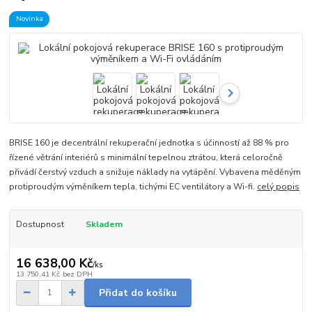
Novinka
BRISE 160 je decentrální rekuperační jednotka s účinností až 88 % pro
řízené větrání interiérů s minimální tepelnou ztrátou, která celoročně
přivádí čerstvý vzduch a snižuje náklady na vytápění. Vybavena měděným
protiproudým výměníkem tepla, tichými EC ventilátory a Wi-fi.
celý popis
Dostupnost
Skladem
16 638,00 Kč
/
ks
13 750,41 Kč
bez DPH
Přidat do košíku