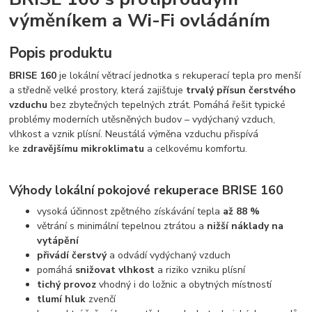
výměníkem a Wi-Fi ovládáním
Popis produktu
BRISE 160
je lokální větrací jednotka s rekuperací tepla pro menší
a středně velké prostory, která zajišťuje
trvalý přísun čerstvého
vzduchu
bez zbytečných tepelných ztrát. Pomáhá řešit typické
problémy moderních utěsněných budov – vydýchaný vzduch,
vlhkost a vznik plísní. Neustálá výměna vzduchu přispívá
ke
zdravějšímu mikroklimatu
a celkovému komfortu.
Výhody lokální pokojové rekuperace BRISE 160
vysoká účinnost zpětného získávání tepla
až 88 %
větrání s minimální tepelnou ztrátou a
nižší náklady na
vytápění
přivádí čerstvý
a odvádí vydýchaný vzduch
pomáhá
snižovat vlhkost
a riziko vzniku plísní
tichý provoz
vhodný i do ložnic a obytných místností
tlumí hluk
zvenčí