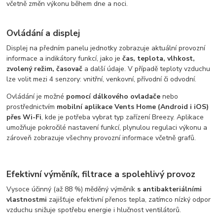
včetně změn výkonu během dne a noci.
Ovládání a displej
Displej na předním panelu jednotky zobrazuje aktuální provozní
informace a indikátory funkcí, jako je
čas, teplota, vlhkost,
zvolený režim, časovač
a další údaje. V případě teploty vzduchu
lze volit mezi 4 senzory: vnitřní, venkovní, přívodní či odvodní.
Ovládání je možné
pomocí dálkového ovladače
nebo
prostřednictvím
mobilní aplikace Vents Home (Android i iOS)
přes Wi-Fi
, kde je potřeba vybrat typ zařízení Breezy. Aplikace
umožňuje pokročilé nastavení funkcí, plynulou regulaci výkonu a
zároveň zobrazuje všechny provozní informace včetně grafů.
Efektivní výměník, filtrace a spolehlivý provoz
Vysoce účinný (až 88 %) měděný výměník
s antibakteriálními
vlastnostmi
zajišťuje efektivní přenos tepla, zatímco nízký odpor
vzduchu snižuje spotřebu energie i hlučnost ventilátorů.