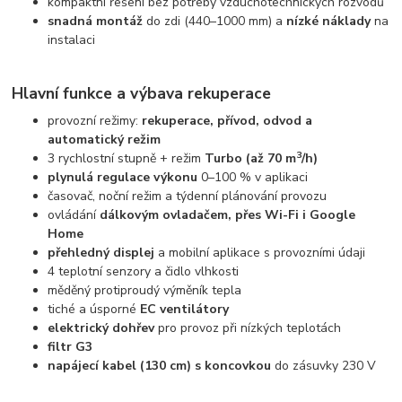
kompaktní řešení bez potřeby vzduchotechnických rozvodů
snadná montáž
do zdi (440–1000 mm) a
nízké náklady
na
instalaci
Hlavní funkce a výbava rekuperace
provozní režimy:
rekuperace, přívod, odvod a
automatický režim
3
3 rychlostní stupně + režim
Turbo (až 70 m
/h)
plynulá regulace výkonu
0–100 % v aplikaci
časovač, noční režim a týdenní plánování provozu
ovládání
dálkovým ovladačem, přes Wi-Fi i Google
Home
přehledný displej
a mobilní aplikace s provozními údaji
4 teplotní senzory a čidlo vlhkosti
měděný protiproudý výměník tepla
tiché a úsporné
EC ventilátory
elektrický dohřev
pro provoz při nízkých teplotách
filtr G3
napájecí kabel (130 cm) s koncovkou
do zásuvky 230 V