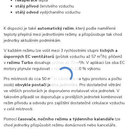
rekuperace
tepla
stálý přívod
čerstvého vzduchu
stálý odvod
vydýchaného vzduchu
K dispozici je také
automatický režim
, který podle naměřené
teploty přepíná mezi jednotlivými režimy, a přizpůsobuje tak chod
jednotky aktuálním podmínkám.
V každém režimu lze volit mezi 3 rychlostními stupni
tichých a
3
úsporných EC ventilátorů
(průtok vzduchu až 57 m
/h), přičemž
v
režimu Turbo
dosahuje průtok až 70 m³/h. V aplikaci lze oba EC
motory plynule regulovat v rozsahu 0–100 % výkonu.
2
Pro místnosti do cca 50 m
(v závislosti na typu prostoru a počtu
osob)
obvykle postačí jedna jednotka
. Pro dostatečné větrání
ve větších prostorách je doporučeno instalovat více jednotek. V
takovém případě se doporučuje u protějších jednotek kombinovat
režim přívodu a odvodu pro zajištění dostatečné cirkulace vzduchu
v celé místnosti.
Pomocí
časovače, nočního režimu a týdenního kalendáře
lze
chod jednotky přizpůsobit režimu domácnosti nebo kanceláře,