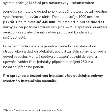
systém, takže je
ideální pro novostavby i rekonstrukce
.
Jednotka se instaluje do jednoho kruhového otvoru ve zdi, ideálně
vytvořeného jádrovým vrtáním. Délka potrubí je 1000 mm, lze
ji
zkrátit na minimálně 440 mm
. Při instalaci je
nutné dodržet
mírný sklon potrubí
směrem ven (cca 2–3°) a správnou orientaci
venkovní části, aby drenážní otvor pro odvod kondenzátu
směřoval dolů.
Při výběru místa instalace je nutné zohlednit vzdálenost od
stropu, oken a dalších překážek, aby byl zajištěn správný přívod a
odvod vzduchu. Montáž spočívá v osazení potrubí do otvoru,
upevnění vnitřní části jednotky, připojení napájení 230 V a
nasazení předního panelu.
Pro správnou a bezpečnou instalaci vždy dodržujte pokyny
uvedené v instalačním manuálu.