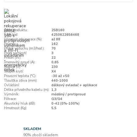
Číslo produktu:
25B160
EAN kód:
4250622656468
Účinnost rekuperace (%):
až 88
Průměr:
162
Průtok vzduchu (m3/hod.):
70
Počet rychlostí:
3
Příkon (W):
22
Jmenovitý proud (A):
0,65
Napětí (V):
230
Stupeň krytí:
X4
Provozní teplota (°C):
-30 až +50
Tloušťka zdiva (mm):
440-1000
Ovládání:
dálkový ovladač + aplikace
Délka přívodního kabelu (m):
1,3
Výměník:
měděný / protiproud
Filtrace:
G3/G4
Akustický hluk (dB):
0-42 (0%-100%)
Hmotnost (Kg):
5,5
SKLADEM
90% zboží skladem