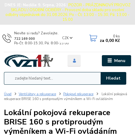
DNES JE:
Neděle 9. Srpna, 2026
|
POZOR - PRÁZDNINOVÝ PROVOZ
SKLADU / OSOBNÍ ODBĚRY - Provozní doba skladu pro osobní
odběry objednávek do 31.08.2026: Po - Čt: 13:00 - 15:30, Pá: 13:00 -
15:00
Nevíte si rady? Zavolejte.
0
ks
CZK
722 169 000
za
0,00 Kč
Po-Čt: 8:00-15:30, Pá: 8:00-15:00
Menu
Hledat
Úvod
Ventilátory a rekuperace
Pokojové rekuperace
Lokální pokojová
rekuperace BRISE 160 s protiproudým výměníkem a Wi-Fi ovládáním
Lokální pokojová rekuperace
BRISE 160 s protiproudým
výměníkem a Wi-Fi ovládáním