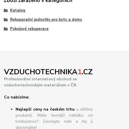
Zboží zařazeno v kategoriích
Katalog
Rekuperační jednotky pro byty a domy
Pokojové rekuperace
VZDUCHOTECHNIKA
1
.CZ
Profesionální internetový obchod se
vzduchotechnickým materiálem v ČR.
Co nabízíme:
Nejlepší ceny na českém trhu
u většiny
produktů. Máte levnější nabídku od
konkurence? Zavolejte nám a my ji
dorovnáme!