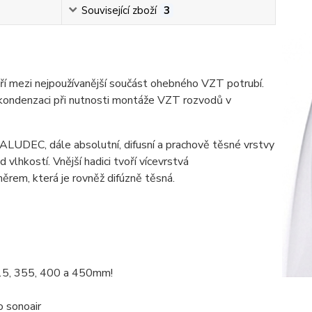
Související zboží
3
tří mezi nejpoužívanější součást ohebného VZT potrubí.
o kondenzaci při nutnosti montáže VZT rozvodů v
 ALUDEC, dále absolutní, difusní a prachově těsné vrstvy
 vlhkostí. Vnější hadici tvoří vícevrstvá
ěrem, která je rovněž difúzně těsná.
315, 355, 400 a 450mm!
o sonoair