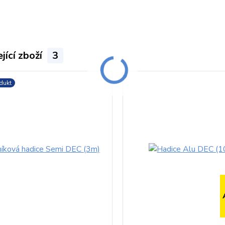
jící zboží
3
dukt