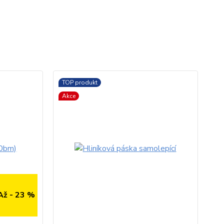
TOP produkt
Akce
Až - 23 %