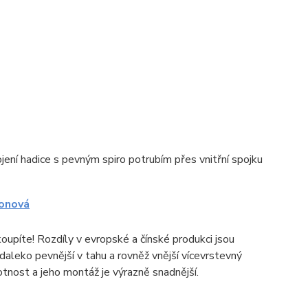
ojení hadice s pevným spiro potrubím přes vnitřní spojku
lonová
oupíte! Rozdíly v evropské a čínské produkci jsou
 daleko pevnější v tahu a rovněž vnější vícevrstevný
otnost a jeho montáž je výrazně snadnější.