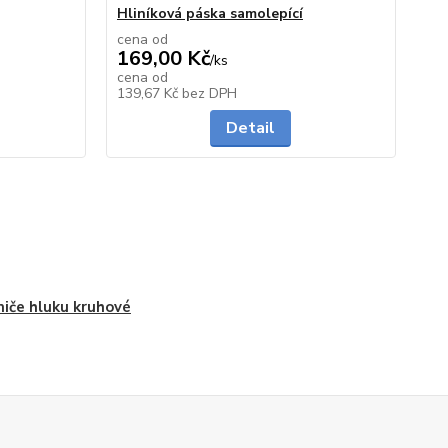
Hliníková páska samolepící
cena od
169,00 Kč
/
ks
cena od
Skladem
Skladem
139,67 Kč
bez DPH
Detail
iče hluku kruhové