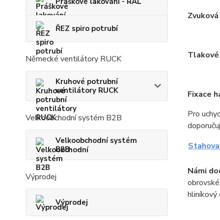
Práškové lakování - RAL
Zvuková
ŘEZ spiro potrubí
Tlakové
Německé ventilátory RUCK
Kruhové potrubní
ventilátory RUCK
Fixace h
Pro uchyc
Velkoobchodní systém B2B
doporuču
Velkoobchodní systém
Stahova
B2B
Námi dod
Výprodej
obrovské 
hliníkový
Výprodej