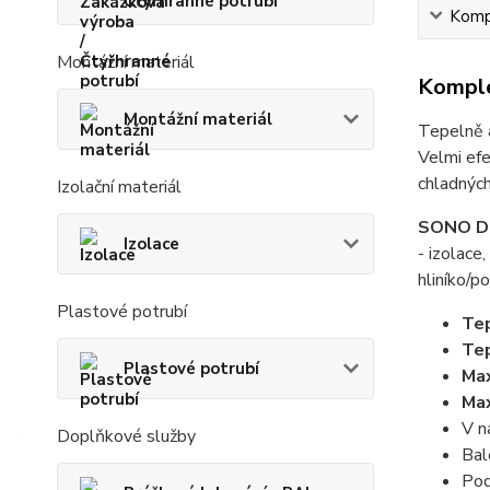
Čtyřhranné potrubí
Kompl
Montážní materiál
Komple
Montážní materiál
Tepelně 
Velmi efe
chladných
Izolační materiál
SONO D
Izolace
- izolace
hliníko/p
Plastové potrubí
Tep
Tep
Plastové potrubí
Max
Max
V n
Doplňkové služby
Bal
Pod