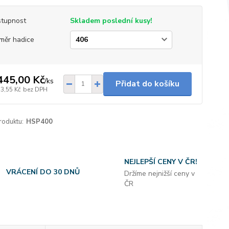
tupnost
Skladem poslední kusy!
měr hadice
445,00 Kč
/
ks
Přidat do košíku
73,55 Kč
bez DPH
roduktu:
HSP400
NEJLEPŠÍ CENY V ČR!
VRÁCENÍ DO 30 DNŮ
Držíme nejnižší ceny v
ČR