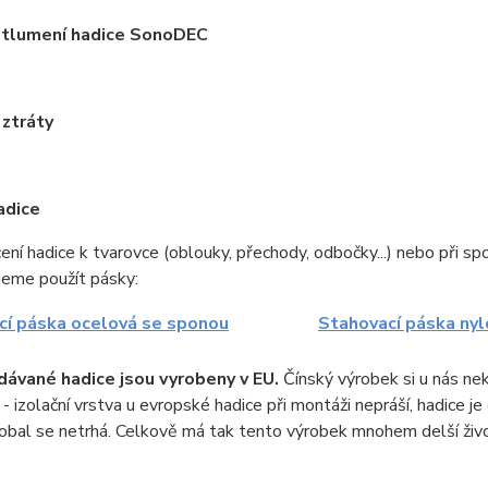
 tlumení hadice SonoDEC
 ztráty
adice
ení hadice k tvarovce (oblouky, přechody, odbočky...) nebo při sp
jeme použít pásky:
cí páska ocelová se sponou
Stahovací páska ny
ávané hadice jsou vyrobeny v EU.
Čínský výrobek si u nás nek
- izolační vrstva u evropské hadice při montáži nepráší, hadice je
 obal se netrhá. Celkově má tak tento výrobek mnohem delší živ