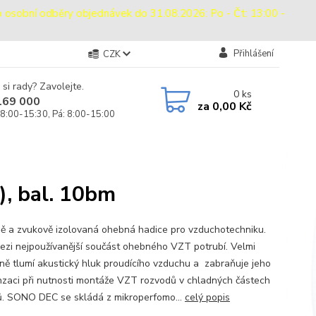
bní odběry objednávek do 31.08.2026: Po - Čt: 13:00 -
Přihlášení
CZK
 si rady? Zavolejte.
0
ks
169 000
za
0,00 Kč
 8:00-15:30, Pá: 8:00-15:00
), bal. 10bm
ě a zvukově izolovaná ohebná hadice pro vzduchotechniku.
mezi nejpoužívanější součást ohebného VZT potrubí. Velmi
vně tlumí akustický hluk proudícího vzduchu a zabraňuje jeho
zaci při nutnosti montáže VZT rozvodů v chladných částech
ů. SONO DEC se skládá z mikroperfomo...
celý popis