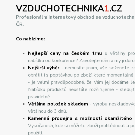
VZDUCHOTECHNIKA
1
.CZ
Profesionální internetový obchod se vzduchotechn
ČR.
Co nabízíme:
Nejlepší ceny na českém trhu
u většiny pro
nabídku od konkurence? Zavolejte nám a my ji dor
Nej
š
ir
ší
v
ý
b
ě
r
- nemusíte jinam, vše seženete z
obrátit i s poptávkou po zboží, které momentálně
- je velmi pravděpodobné, že Vám jej dodáme lev
Nabídku produktů neustále rozšiřujeme - sleduj
pravidelně.
Většina položek skladem
- výrobu neskladový
většinou do 3 dnů.
Kamenná prodejna s možností okamžitého 
Vysočanech, kde si můžete zboží prohlédnout a po
použití.