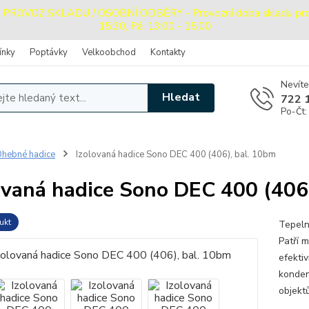
OVOZ SKLADU / OSOBNÍ ODBĚRY - Provozní doba skladu pro oso
15:30, Pá: 13:00 - 15:00
ínky
Poptávky
Velkoobchod
Kontakty
Nevíte
Hledat
722 
Po-Čt:
hebné hadice
Izolovaná hadice Sono DEC 400 (406), bal. 10bm
ovaná hadice Sono DEC 400 (406
ukt
Tepeln
Patří 
efekti
konden
objekt