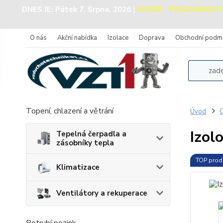
DNES JE:
Pátek 7. Srpna, 2026
|
POZOR - PRÁZDNINOVÝ PR
O nás
Akční nabídka
Izolace
Doprava
Obchodní podm
Topení, chlazení a větrání
Úvod
O
Izol
Tepelná čerpadla a
zásobníky tepla
TOP prod
Klimatizace
Ventilátory a rekuperace