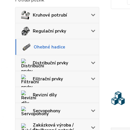
Potrubí pozink
Kruhové potrubí
Regulační prvky
Ohebné hadice
Distribuční prvky
Filtrační prvky
Revizní díly
Servopohony
Zakázková výroba /