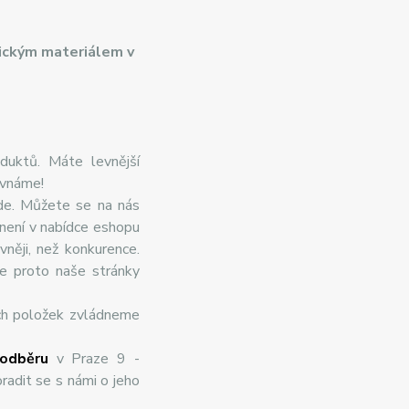
ickým materiálem v
duktů. Máte levnější
ovnáme!
de. Můžete se na nás
 není v nabídce eshopu
něji, než konkurence.
te proto naše stránky
ch položek zvládneme
odběru
v Praze 9 -
radit se s námi o jeho