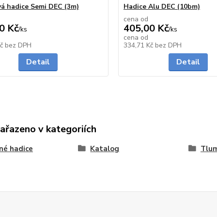
vá hadice Semi DEC (3m)
Hadice Alu DEC (10bm)
cena od
0 Kč
405,00 Kč
/
ks
/
ks
cena od
Skladem
Kč
bez DPH
334,71 Kč
bez DPH
Detail
Detail
zařazeno v kategoriích
né hadice
Katalog
Tlum