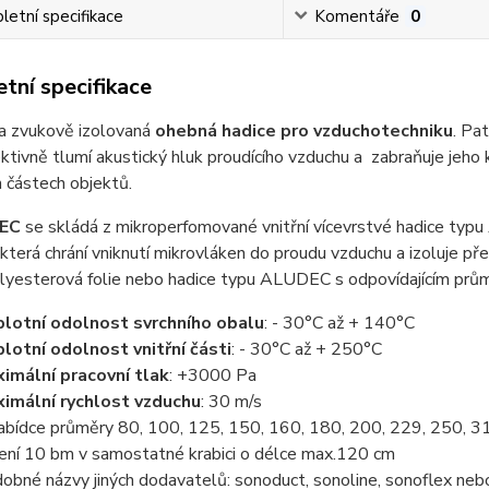
etní specifikace
Komentáře
0
tní specifikace
a zvukově izolovaná
ohebná hadice pro vzduchotechniku
. Pa
ktivně tlumí akustický hluk proudícího vzduchu a zabraňuje jeh
 částech objektů.
EC
se skládá z mikroperfomované vnitřní vícevrstvé hadice typu
, která chrání vniknutí mikrovláken do proudu vzduchu a izoluje před
olyesterová folie nebo hadice typu ALUDEC s odpovídajícím prům
lotní odolnost svrchního obalu
: - 30°C až + 140°C
lotní odolnost vnitřní části
: - 30°C až + 250°C
imální pracovní tlak
: +3000 Pa
imální rychlost vzduchu
: 30 m/s
abídce průměry 80, 100, 125, 150, 160, 180, 200, 229, 250, 
ení 10 bm v samostatné krabici o délce max.120 cm
obné názvy jiných dodavatelů: sonoduct, sonoline, sonoflex neb