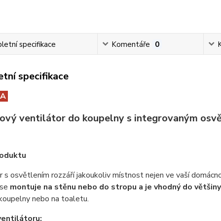
etní specifikace
Komentáře
0
tní specifikace
KA
ový ventilátor do koupelny s integrovaným osv
roduktu
r s osvětlením rozzáří jakoukoliv místnost nejen ve vaší domácno
 se
montuje na stěnu nebo do stropu a je vhodný do většiny 
koupelny nebo na toaletu.
entilátoru: