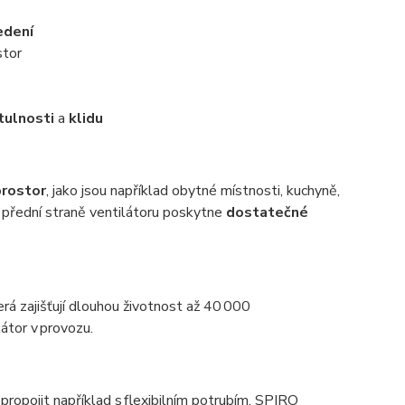
edení
stor
tulnosti
a
klidu
prostor
, jako jsou například obytné místnosti, kuchyně,
 přední straně ventilátoru poskytne
dostatečné
terá zajišťují dlouhou životnost až 40 000
látor v provozu.
propojit například s flexibilním potrubím, SPIRO