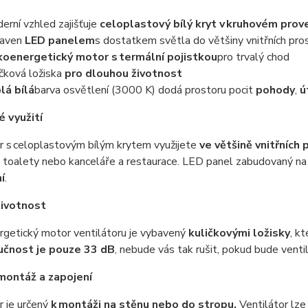
erní vzhled zajišťuje
celoplastový bílý kryt v kruhovém prov
baven
LED panelem
s dostatkem světla do většiny vnitřních pro
koenergetický motor s termální pojistkou
pro trvalý chod
ičková ložiska
pro dlouhou životnost
lá bílá
barva osvětlení (3000 K) dodá prostoru pocit
pohody
,
ú
é využití
r s celoplastovým bílým krytem využijete
ve většině vnitřních 
 toalety nebo kanceláře a restaurace. LED panel zabudovaný na
í
.
životnost
rgetický motor ventilátoru je vybavený
kuličkovými ložisky
, k
učnost je pouze 33 dB
, nebude vás tak rušit, pokud bude venti
montáž a zapojení
r je určený
k montáži na stěnu nebo do stropu.
Ventilátor lze 