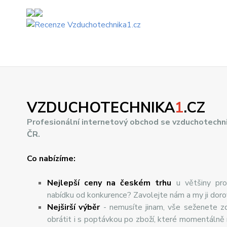
VZDUCHOTECHNIKA
1
.CZ
Profesionální internetový obchod se vzduchotechn
ČR.
Co nabízíme:
Nejlepší ceny na českém trhu
u většiny pro
nabídku od konkurence? Zavolejte nám a my ji dor
Nej
š
ir
ší
v
ý
b
ě
r
- nemusíte jinam, vše seženete z
obrátit i s poptávkou po zboží, které momentálně