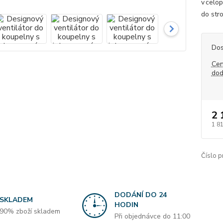
v celo
do stro
Dos
Cen
dod
2 
1 8
Číslo p
DODÁNÍ DO 24
SKLADEM
HODIN
90% zboží skladem
Při objednávce do 11:00