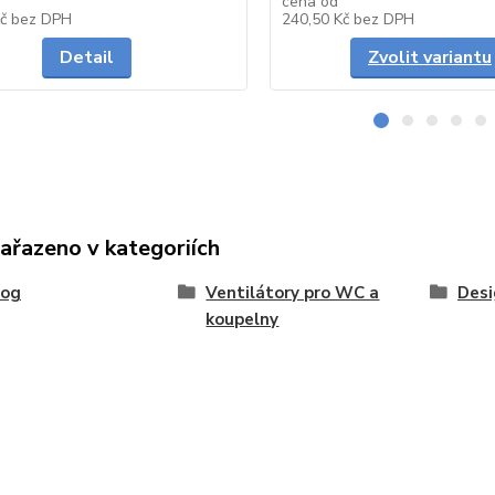
cena od
Skladem
Kč
bez DPH
240,50 Kč
bez DPH
Detail
Zvolit variantu
zařazeno v kategoriích
log
Ventilátory pro WC a
Desi
koupelny