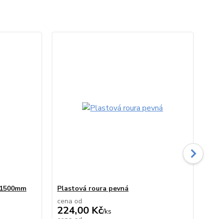
TO
0/1500mm
Plastová roura pevná
Tě
cena od
ce
224,00 Kč
35
/
ks