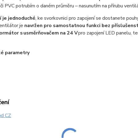
či PVC potrubím o daném průměru – nasunutím na přírubu ventilá
í je jednoduché
, ke svorkovnici pro zapojení se dostanete pou
entilátor je
navržen pro samostatnou funkci bez příslušenst
formátor s usměrňovačem na 24 V
pro zapojení LED panelu, te
ké parametry
žení
d CZ