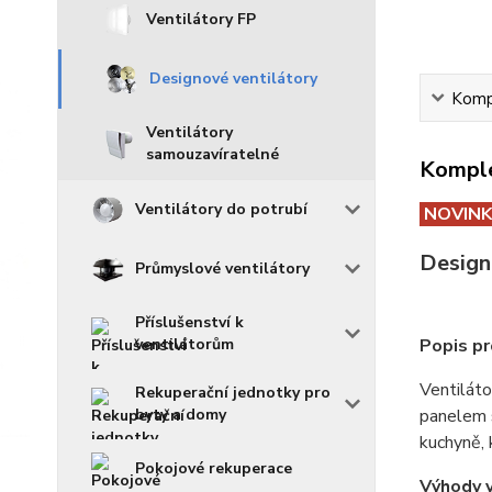
Ventilátory FP
Designové ventilátory
Kompl
Ventilátory
samouzavíratelné
Komple
Ventilátory do potrubí
NOVIN
Design
Průmyslové ventilátory
Příslušenství k
Popis p
ventilátorům
Ventiláto
Rekuperační jednotky pro
panelem
byty a domy
kuchyně, 
Pokojové rekuperace
Výhody v