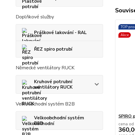
Souvise
Doplňkové služby
TOP pro
Práškové lakování - RAL
Akce
ŘEZ spiro potrubí
Německé ventilátory RUCK
Kruhové potrubní
ventilátory RUCK
Velkoobchodní systém B2B
SPIRO p
Velkoobchodní systém
B2B
cena od
360,0