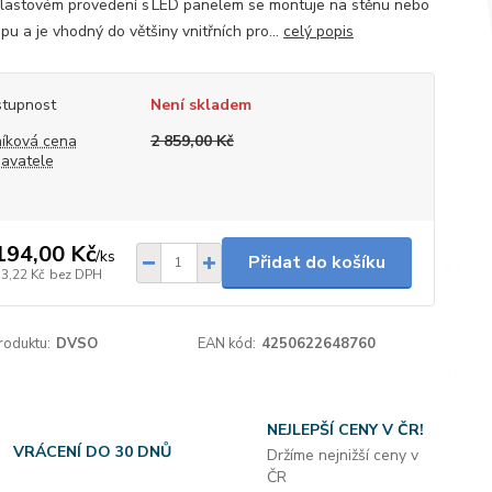
plastovém provedení s LED panelem se montuje na stěnu nebo
pu a je vhodný do většiny vnitřních pro...
celý popis
tupnost
Není skladem
íková cena
2 859,00 Kč
avatele
194,00 Kč
/
ks
Přidat do košíku
13,22 Kč
bez DPH
roduktu:
DVSO
EAN kód:
4250622648760
NEJLEPŠÍ CENY V ČR!
VRÁCENÍ DO 30 DNŮ
Držíme nejnižší ceny v
ČR