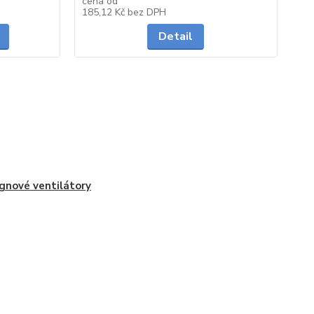
cena od
ce
skladem
do 2 dnů
185,12 Kč
bez DPH
29
Detail
gnové ventilátory