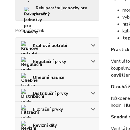
Rekuperační jednotky pro
mod
bazény
vy
níz
Potrubí pozink
kul
tep
Kruhové potrubí
Praktick
Ventiláto
Regulační prvky
koupelny,
osvětlen
Ohebné hadice
Dlouhá 
Distribuční prvky
Nízkoene
hodin.
Hl
Filtrační prvky
Snadná 
Revizní díly
Ventiláto