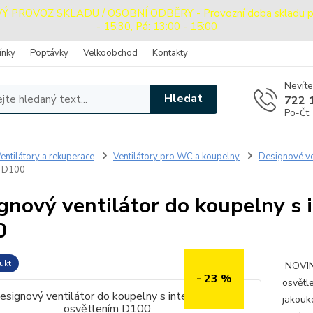
PROVOZ SKLADU / OSOBNÍ ODBĚRY - Provozní doba skladu pro o
- 15:30, Pá: 13:00 - 15:00
ínky
Poptávky
Velkoobchod
Kontakty
Nevíte
Hledat
722 
Po-Čt:
entilátory a rekuperace
Ventilátory pro WC a koupelny
Designové ve
m D100
gnový ventilátor do koupelny s
0
ukt
NOVINK
- 23 %
osvětl
jakouko