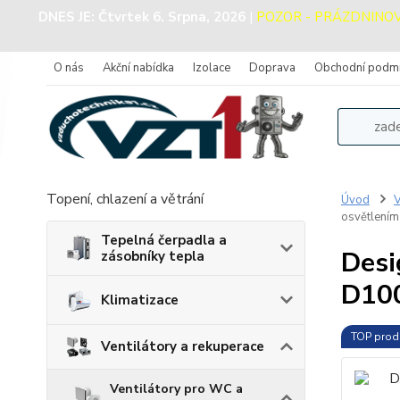
DNES JE:
Čtvrtek 6. Srpna, 2026
|
POZOR - PRÁZDNINOVÝ 
O nás
Akční nabídka
Izolace
Doprava
Obchodní podm
Topení, chlazení a větrání
Úvod
V
osvětlení
Tepelná čerpadla a
Desi
zásobníky tepla
D10
Klimatizace
TOP prod
Ventilátory a rekuperace
Ventilátory pro WC a