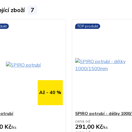
jící zboží
7
dukt
TOP produkt
Až - 40 %
otrubí
SPIRO potrubí - délky 100
cena od
0 Kč
291,00 Kč
/
ks
/
ks