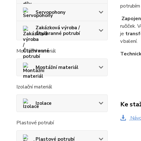
potrubím 
Servopohony
Zapojen
ručiček. V
Zakázková výroba /
je
trans
Čtyřhranné potrubí
v balení.
Montážní materiál
Technic
Montážní materiál
Izolační materiál
Ke sta
Izolace
Návo
Plastové potrubí
Plastové potrubí