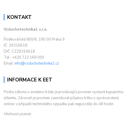
KONTAKT
Vzduchotechnika1 s.r.o.
Podkovářská 800/6, 190 00 Praha 9
IČ: 29316618
DIČ: CZ29316618
Tel.: +420 722 169 000
Email:
info@vzduchotechnika1.cz
INFORMACE K EET
Podle zákona o evidenci tržeb je prodávající povinen vystavit kupujícímu
účtenku. Zároveň je povinen zaevidovat přijatou tržbu u správce daně
online; v případě technického výpadku pak nejpozději do 48 hodin.
Možnosti plateb: