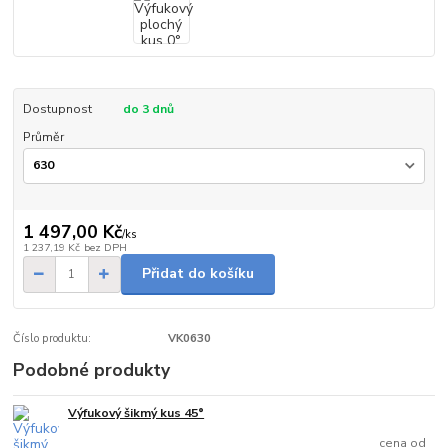
Dostupnost
do 3 dnů
Průměr
1 497,00 Kč
/
ks
1 237,19 Kč
bez DPH
Přidat do košíku
Číslo produktu:
VK0630
Podobné produkty
Výfukový šikmý kus 45°
Skladem
cena od