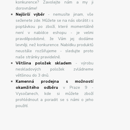
konkurence? Zavolejte nám a my ji
dorovnáme!
Nej
š
ir
ší
v
ý
b
ě
r
- nemusíte jinam, vše
seženete zde. Můžete se na nás obrátit i s
poptávkou po zboží, které momentálně
není v nabídce eshopu - je velmi
pravděpodobné, že Vám jej dodáme
levněji, než konkurence. Nabídku produktů
neustále rozšiřujeme - sledujte proto
naše stránky pravidelně.
Většina položek skladem
- výrobu
neskladových položek zvládneme
většinou do 3 dnů.
Kamenná prodejna s možností
okamžitého odběru
v Praze 9 -
Vysočanech, kde si můžete zboží
prohlédnout a poradit se s námi o jeho
použití.