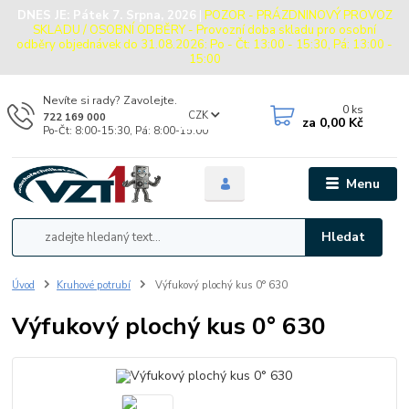
DNES JE:
Pátek 7. Srpna, 2026
|
POZOR - PRÁZDNINOVÝ PROVOZ
SKLADU / OSOBNÍ ODBĚRY - Provozní doba skladu pro osobní
odběry objednávek do 31.08.2026: Po - Čt: 13:00 - 15:30, Pá: 13:00 -
15:00
Nevíte si rady? Zavolejte.
0
ks
CZK
722 169 000
za
0,00 Kč
Po-Čt: 8:00-15:30, Pá: 8:00-15:00
Menu
Hledat
Úvod
Kruhové potrubí
Výfukový plochý kus 0° 630
Výfukový plochý kus 0° 630