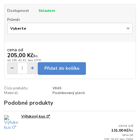
Dostupnost
Skladem
Průměr
cena od
205,00 Kč
/
ks
od
169,42 Kč
bez DPH
Přidat do košíku
Číslo produktu:
VK45
Materiál:
Pozinkovaný plech
Podobné produkty
Výfukový kus 0°
Skladem
cena od
131,00 Kč
/
ks
cena od
108,26 Kč
bez DPH