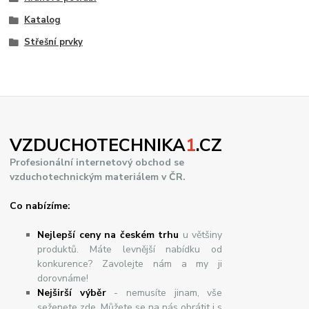
Katalog
Střešní prvky
VZDUCHOTECHNIKA
1
.CZ
Profesionální internetový obchod se
vzduchotechnickým materiálem v ČR.
Co nabízíme:
Nejlepší ceny na českém trhu
u většiny
produktů. Máte levnější nabídku od
konkurence? Zavolejte nám a my ji
dorovnáme!
Nej
š
ir
ší
v
ý
b
ě
r
- nemusíte jinam, vše
seženete zde. Můžete se na nás obrátit i s