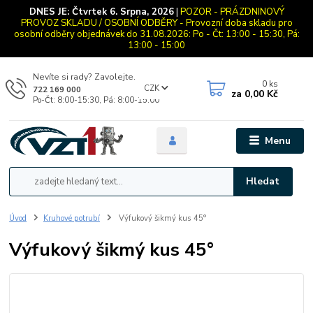
DNES JE:
Čtvrtek 6. Srpna, 2026
|
POZOR - PRÁZDNINOVÝ
PROVOZ SKLADU / OSOBNÍ ODBĚRY - Provozní doba skladu pro
osobní odběry objednávek do 31.08.2026: Po - Čt: 13:00 - 15:30, Pá:
13:00 - 15:00
Nevíte si rady? Zavolejte.
0
ks
CZK
722 169 000
za
0,00 Kč
Po-Čt: 8:00-15:30, Pá: 8:00-15:00
Menu
Hledat
Úvod
Kruhové potrubí
Výfukový šikmý kus 45°
Výfukový šikmý kus 45°