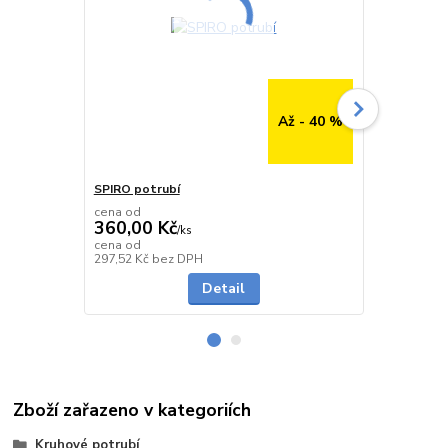
Až - 40 %
SPIRO potrubí
SPIRO potru
cena od
cena od
360,00 Kč
291,00 K
/
ks
cena od
cena od
Skladem
297,52 Kč
bez DPH
240,50 Kč
be
Detail
Zboží zařazeno v kategoriích
Kruhové potrubí