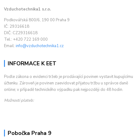
Vzduchotechnika1 s.r.o.
Podkovářská 800/6, 190 00 Praha 9
IČ: 29316618
DIČ: CZ29316618
Tel.: +420 722 169 000
Email:
info@vzduchotechnika1.cz
INFORMACE K EET
Podle zákona o evidenci tržeb je prodávající povinen vystavit kupujícímu
účtenku. Zároveň je povinen zaevidovat přijatou tržbu u správce daně
online; v případě technického výpadku pak nejpozději do 48 hodin.
Možnosti plateb:
Pobočka Praha 9