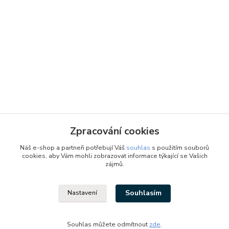
Zpracování cookies
Náš e-shop a partneři potřebují Váš
souhlas
s použitím souborů
cookies, aby Vám mohli zobrazovat informace týkající se Vašich
zájmů.
Souhlasím
Nastavení
Designed by: Vzduchotechnika1 s.r.o.
Vytvořeno na
Eshop-rychle.cz
Souhlas můžete odmítnout
zde
.