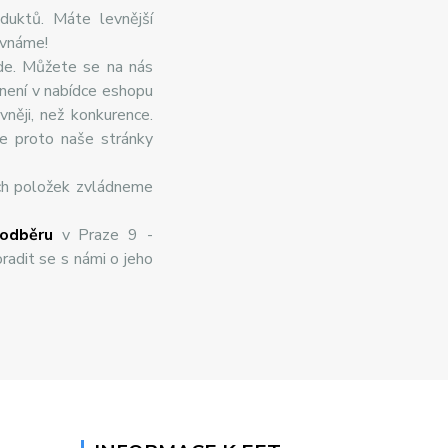
duktů. Máte levnější
ovnáme!
de. Můžete se na nás
 není v nabídce eshopu
něji, než konkurence.
te proto naše stránky
ch položek zvládneme
odběru
v Praze 9 -
radit se s námi o jeho