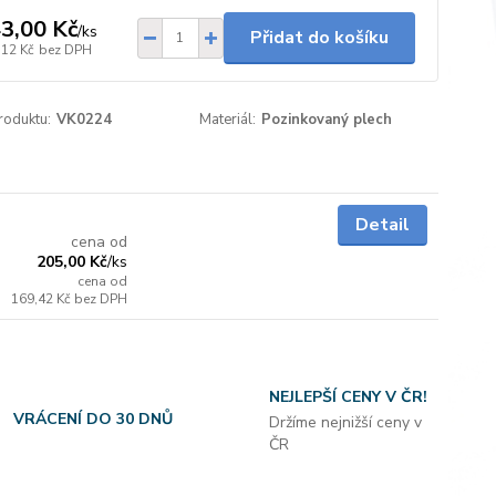
3,00 Kč
/
ks
Přidat do košíku
,12 Kč
bez DPH
roduktu:
VK0224
Materiál:
Pozinkovaný plech
Skladem
Detail
cena od
205,00 Kč
/
ks
cena od
169,42 Kč
bez DPH
NEJLEPŠÍ CENY V ČR!
VRÁCENÍ DO 30 DNŮ
Držíme nejnižší ceny v
ČR