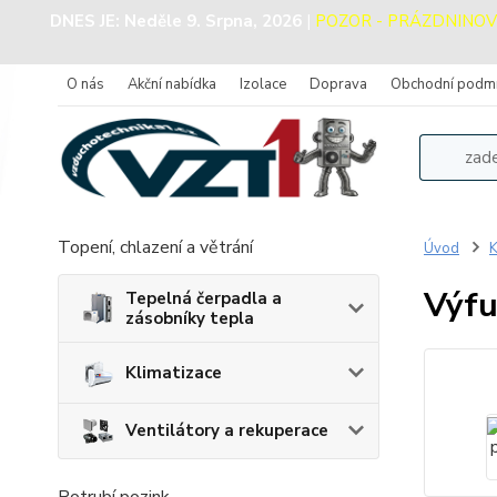
DNES JE:
Neděle 9. Srpna, 2026
|
POZOR - PRÁZDNINOVÝ P
O nás
Akční nabídka
Izolace
Doprava
Obchodní podm
Topení, chlazení a větrání
Úvod
K
Výfu
Tepelná čerpadla a
zásobníky tepla
Klimatizace
Ventilátory a rekuperace