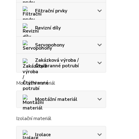
Filtrační prvky
Revizní díly
Servopohony
Zakázková výroba /
Čtyřhranné potrubí
Montážní materiál
Montážní materiál
Izolační materiál
Izolace