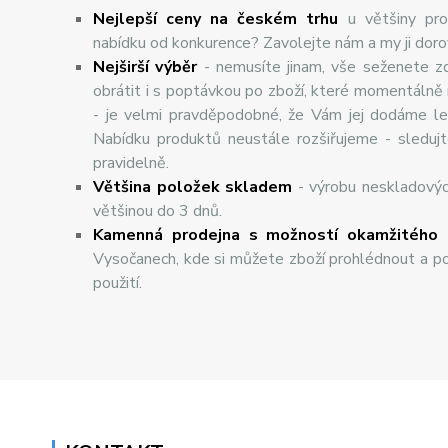
Nejlepší ceny na českém trhu
u většiny pro
nabídku od konkurence? Zavolejte nám a my ji dor
Nej
š
ir
ší
v
ý
b
ě
r
- nemusíte jinam, vše seženete z
obrátit i s poptávkou po zboží, které momentálně
- je velmi pravděpodobné, že Vám jej dodáme lev
Nabídku produktů neustále rozšiřujeme - sleduj
pravidelně.
Většina položek skladem
- výrobu neskladový
většinou do 3 dnů.
Kamenná prodejna s možností okamžitého 
Vysočanech, kde si můžete zboží prohlédnout a po
použití.