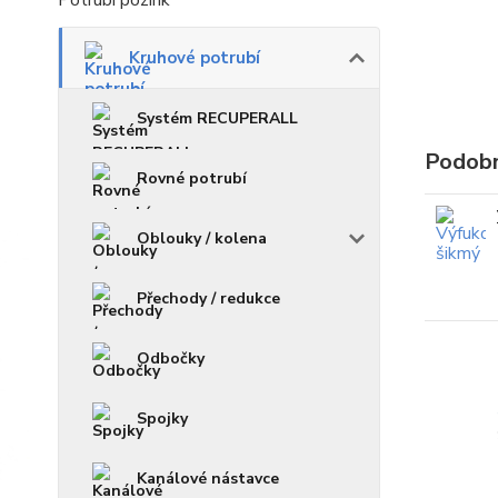
Potrubí pozink
Kruhové potrubí
Systém RECUPERALL
Podobn
Rovné potrubí
Oblouky / kolena
Přechody / redukce
Odbočky
Spojky
Kanálové nástavce