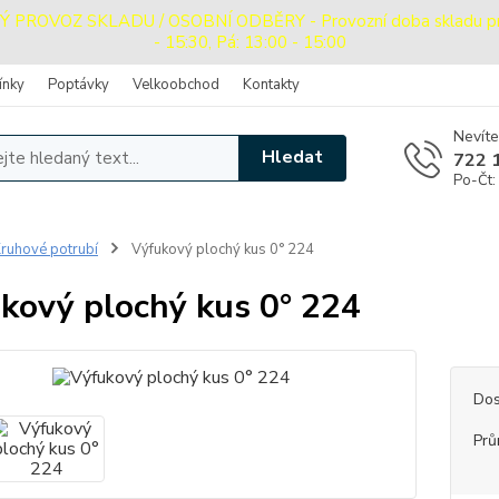
ROVOZ SKLADU / OSOBNÍ ODBĚRY - Provozní doba skladu pro o
- 15:30, Pá: 13:00 - 15:00
ínky
Poptávky
Velkoobchod
Kontakty
Nevíte
Hledat
722 
Po-Čt:
ruhové potrubí
Výfukový plochý kus 0° 224
kový plochý kus 0° 224
Dos
Prů