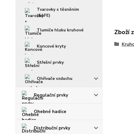
Tvarovky s těsněním
(SAFE)
Tlumiče hluku kruhové
Zboží 
Kruho
Koncové kryty
Střešní prvky
Ohřívače vzduchu
Regulační prvky
Ohebné hadice
Distribuční prvky