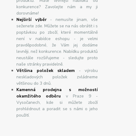
produktů. Máte levnější nabídku od
konkurence? Zavolejte nám a my ji
dorovnáme!
Nej
š
ir
ší
v
ý
b
ě
r
- nemusíte jinam, vše
seženete zde. Můžete se na nás obrátit i s
poptávkou po zboží, které momentálně
není v nabídce eshopu - je velmi
pravděpodobné, že Vám jej dodáme
levněji, než konkurence. Nabídku produktů
neustále rozšiřujeme - sledujte proto
naše stránky pravidelně.
Většina položek skladem
- výrobu
neskladových položek zvládneme
většinou do 3 dnů.
Kamenná prodejna s možností
okamžitého odběru
v Praze 9 -
Vysočanech, kde si můžete zboží
prohlédnout a poradit se s námi o jeho
použití.