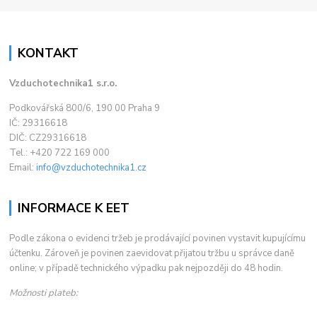
KONTAKT
Vzduchotechnika1 s.r.o.
Podkovářská 800/6, 190 00 Praha 9
IČ: 29316618
DIČ: CZ29316618
Tel.: +420 722 169 000
Email:
info@vzduchotechnika1.cz
INFORMACE K EET
Podle zákona o evidenci tržeb je prodávající povinen vystavit kupujícímu
účtenku. Zároveň je povinen zaevidovat přijatou tržbu u správce daně
online; v případě technického výpadku pak nejpozději do 48 hodin.
Možnosti plateb: