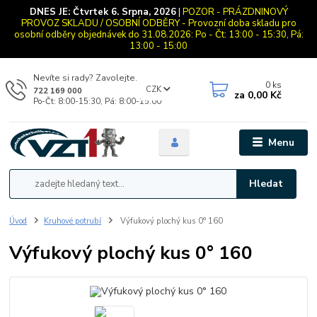
DNES JE:
Čtvrtek 6. Srpna, 2026
|
POZOR - PRÁZDNINOVÝ
PROVOZ SKLADU / OSOBNÍ ODBĚRY - Provozní doba skladu pro
osobní odběry objednávek do 31.08.2026: Po - Čt: 13:00 - 15:30, Pá:
13:00 - 15:00
Nevíte si rady? Zavolejte.
0
ks
CZK
722 169 000
za
0,00 Kč
Po-Čt: 8:00-15:30, Pá: 8:00-15:00
Menu
Hledat
Úvod
Kruhové potrubí
Výfukový plochý kus 0° 160
Výfukový plochý kus 0° 160