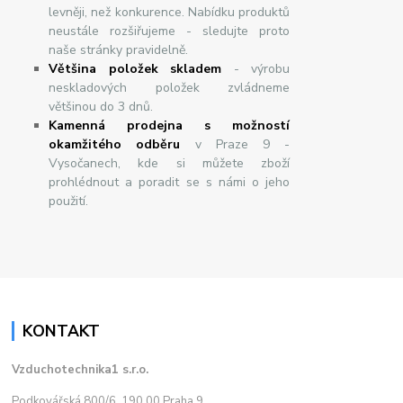
levněji, než konkurence. Nabídku produktů
neustále rozšiřujeme - sledujte proto
naše stránky pravidelně.
Většina položek skladem
- výrobu
neskladových položek zvládneme
většinou do 3 dnů.
Kamenná prodejna s možností
okamžitého odběru
v Praze 9 -
Vysočanech, kde si můžete zboží
prohlédnout a poradit se s námi o jeho
použití.
KONTAKT
Vzduchotechnika1 s.r.o.
Podkovářská 800/6, 190 00 Praha 9