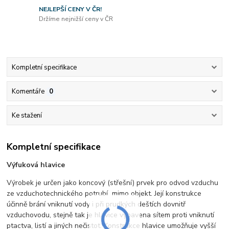
NEJLEPŠÍ CENY V ČR!
Držíme nejnižší ceny v ČR
Kompletní specifikace
Komentáře
0
Ke stažení
Kompletní specifikace
Výfuková hlavice
Výrobek je určen jako koncový (střešní) prvek pro odvod vzduchu
ze vzduchotechnického potrubí mimo objekt. Její konstrukce
účinně brání vniknutí vody i při prudkých deštích dovnitř
vzduchovodu, stejně tak je hlavice vybavena sítem proti vniknutí
ptactva, listí a jiných nečistot. Konstrukce hlavice umožňuje vyšší