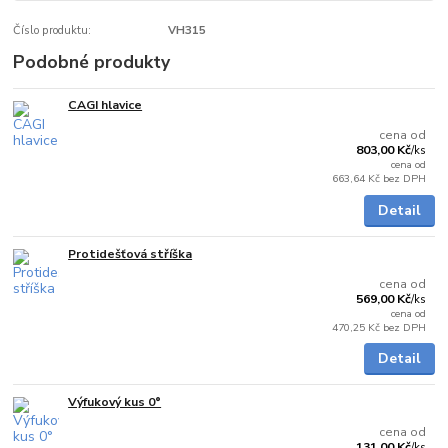
Číslo produktu:
VH315
Podobné produkty
CAGI hlavice
Skladem
cena od
803,00 Kč
/
ks
cena od
663,64 Kč
bez DPH
Detail
Protidešťová stříška
Skladem
cena od
569,00 Kč
/
ks
cena od
470,25 Kč
bez DPH
Detail
Výfukový kus 0°
Skladem
cena od
131,00 Kč
/
ks