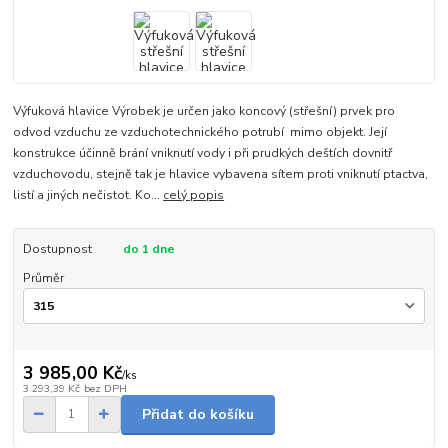
Výfuková hlavice Výrobek je určen jako koncový (střešní) prvek pro
odvod vzduchu ze vzduchotechnického potrubí mimo objekt. Její
konstrukce účinně brání vniknutí vody i při prudkých deštích dovnitř
vzduchovodu, stejně tak je hlavice vybavena sítem proti vniknutí ptactva,
listí a jiných nečistot. Ko...
celý popis
Dostupnost
do 1 dne
Průměr
3 985,00 Kč
/
ks
3 293,39 Kč
bez DPH
Přidat do košíku