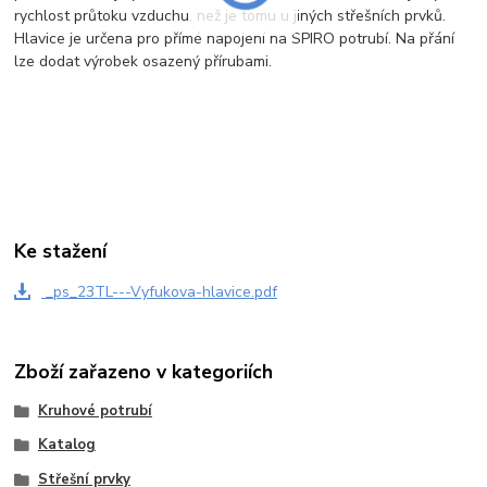
rychlost průtoku vzduchu, než je tomu u jiných střešních prvků.
Hlavice je určena pro přímé napojení na SPIRO potrubí. Na přání
lze dodat výrobek osazený přírubami.
Ke stažení
_ps_23TL---Vyfukova-hlavice.pdf
Zboží zařazeno v kategoriích
Kruhové potrubí
Katalog
Střešní prvky