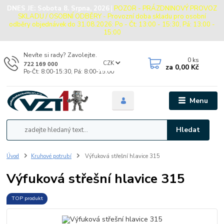
DNES JE:
Sobota 8. Srpna, 2026
|
POZOR - PRÁZDNINOVÝ PROVOZ
SKLADU / OSOBNÍ ODBĚRY - Provozní doba skladu pro osobní
odběry objednávek do 31.08.2026: Po - Čt: 13:00 - 15:30, Pá: 13:00 -
15:00
Nevíte si rady? Zavolejte.
0
ks
CZK
722 169 000
za
0,00 Kč
Po-Čt: 8:00-15:30, Pá: 8:00-15:00
Menu
Hledat
Úvod
Kruhové potrubí
Výfuková střešní hlavice 315
Výfuková střešní hlavice 315
TOP produkt