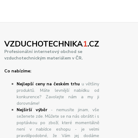
VZDUCHOTECHNIKA
1
.CZ
Profesionální internetový obchod se
vzduchotechnickým materiálem v ČR.
Co nabízíme:
Nejlepší ceny na českém trhu
u většiny
produktů. Máte levnější nabídku od
konkurence? Zavolejte nám a my ji
dorovnáme!
Nej
š
ir
ší
v
ý
b
ě
r
- nemusíte jinam, vše
seženete zde. Můžete se na nás obrátit i s
poptávkou po zboží, které momentálně
není v nabídce eshopu - je velmi
pravděpodobné, že Vám jej dodáme