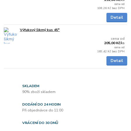
cena od
108,26 Kč
bez DPH
Detail
Výfukový šikmý kus 45°
Skladem
cena od
205,00 Kč
/
ks
cena od
169,42 Kč
bez DPH
Detail
SKLADEM
90% zboží skladem
DODÁNÍ DO 24 HODIN
Při objednávce do 11:00
VRÁCENÍ DO 30 DNŮ