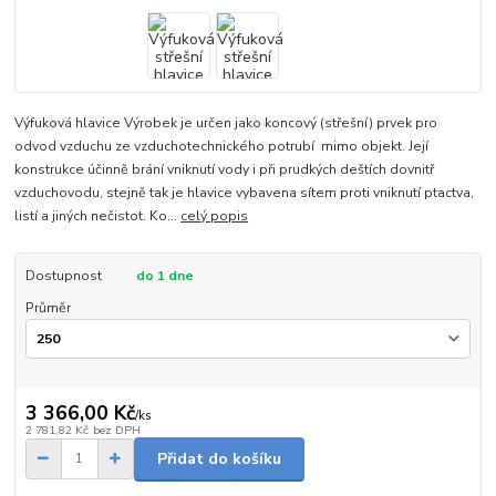
Výfuková hlavice Výrobek je určen jako koncový (střešní) prvek pro
odvod vzduchu ze vzduchotechnického potrubí mimo objekt. Její
konstrukce účinně brání vniknutí vody i při prudkých deštích dovnitř
vzduchovodu, stejně tak je hlavice vybavena sítem proti vniknutí ptactva,
listí a jiných nečistot. Ko...
celý popis
Dostupnost
do 1 dne
Průměr
3 366,00 Kč
/
ks
2 781,82 Kč
bez DPH
Přidat do košíku