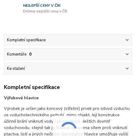
NEJLEPŠÍ CENY V ČR!
Držíme nejnižší ceny v ČR
Kompletní specifikace
Komentáře
0
Ke stažení
Kompletní specifikace
Výfuková hlavice
Výrobek je určen jako koncový (střešní) prvek pro odvod vzduchu
ze vzduchotechnického potrubí mimo objekt. Její konstrukce
účinně brání vniknutí vody i při prudkých deštích dovnitř
vzduchovodu, stejně tak je hlavice vybavena sítem proti vniknutí
ptactva, listí a jiných nečistot. Konstrukce hlavice umožňuje vyšší