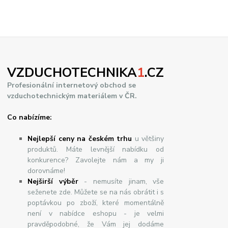
VZDUCHOTECHNIKA
1
.CZ
Profesionální internetový obchod se
vzduchotechnickým materiálem v ČR.
Co nabízíme:
Nejlepší ceny na českém trhu
u většiny
produktů. Máte levnější nabídku od
konkurence? Zavolejte nám a my ji
dorovnáme!
Nej
š
ir
ší
v
ý
b
ě
r
- nemusíte jinam, vše
seženete zde. Můžete se na nás obrátit i s
poptávkou po zboží, které momentálně
není v nabídce eshopu - je velmi
pravděpodobné, že Vám jej dodáme