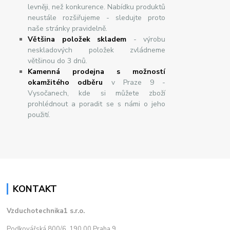
levněji, než konkurence. Nabídku produktů
neustále rozšiřujeme - sledujte proto
naše stránky pravidelně.
Většina položek skladem
- výrobu
neskladových položek zvládneme
většinou do 3 dnů.
Kamenná prodejna s možností
okamžitého odběru
v Praze 9 -
Vysočanech, kde si můžete zboží
prohlédnout a poradit se s námi o jeho
použití.
KONTAKT
Vzduchotechnika1 s.r.o.
Podkovářská 800/6, 190 00 Praha 9