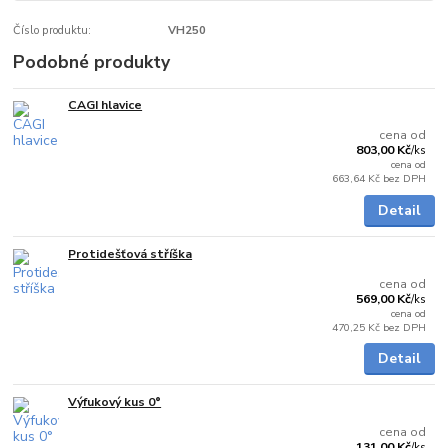
Číslo produktu:
VH250
Podobné produkty
CAGI hlavice
Skladem
cena od
803,00 Kč
/
ks
cena od
663,64 Kč
bez DPH
Detail
Protidešťová stříška
Skladem
cena od
569,00 Kč
/
ks
cena od
470,25 Kč
bez DPH
Detail
Výfukový kus 0°
Skladem
cena od
131,00 Kč
/
ks