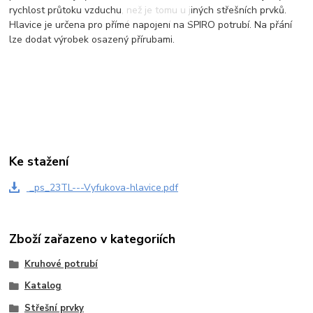
rychlost průtoku vzduchu, než je tomu u jiných střešních prvků.
Hlavice je určena pro přímé napojení na SPIRO potrubí. Na přání
lze dodat výrobek osazený přírubami.
Ke stažení
_ps_23TL---Vyfukova-hlavice.pdf
Zboží zařazeno v kategoriích
Kruhové potrubí
Katalog
Střešní prvky