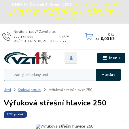
DNES JE:
Čtvrtek 6. Srpna, 2026
|
POZOR - PRÁZDNINOVÝ
PROVOZ SKLADU / OSOBNÍ ODBĚRY - Provozní doba skladu pro
osobní odběry objednávek do 31.08.2026: Po - Čt: 13:00 - 15:30, Pá:
13:00 - 15:00
Nevíte si rady? Zavolejte.
0
ks
CZK
722 169 000
za
0,00 Kč
Po-Čt: 8:00-15:30, Pá: 8:00-15:00
Menu
Hledat
Úvod
Kruhové potrubí
Výfuková střešní hlavice 250
Výfuková střešní hlavice 250
TOP produkt