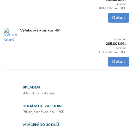
cena od
108,26 Kč
bez DPH
Detail
Výfukový šikmý kus 45°
Skladem
cena od
205,00 Kč
/
ks
cena od
169,42 Kč
bez DPH
Detail
SKLADEM
90% zboží skladem
DODÁNÍ DO 24 HODIN
Při objednávce do 11:00
VRÁCENÍ DO 30 DNŮ