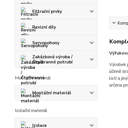
Filtrační prvky
Kompl
Revizní díly
Komple
Servopohony
Výfuková
Zakázková výroba /
Čtyřhranné potrubí
Výrobek j
účinně br
Montážní materiál
listí a j
určena pr
Montážní materiál
Izolační materiál
Izolace