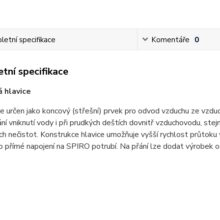
etní specifikace
Komentáře
0
tní specifikace
 hlavice
e určen jako koncový (střešní) prvek pro odvod vzduchu ze vzdu
ání vniknutí vody i při prudkých deštích dovnitř vzduchovodu, stej
iných nečistot. Konstrukce hlavice umožňuje vyšší rychlost průtoku 
o přímé napojení na SPIRO potrubí. Na přání lze dodat výrobek