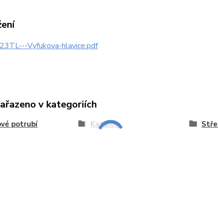
žení
23TL---Vyfukova-hlavice.pdf
zařazeno v kategoriích
vé potrubí
Katalog
Stře