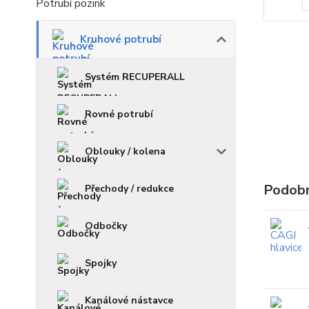
Potrubí pozink
Kruhové potrubí
Systém RECUPERALL
Rovné potrubí
Oblouky / kolena
Podobn
Přechody / redukce
Odbočky
Spojky
Kanálové nástavce