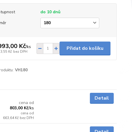
tupnost
do 10 dnů
měr
993,00 Kč
/
ks
Přidat do košíku
73,55 Kč
bez DPH
roduktu:
VH180
Skladem
Detail
cena od
803,00 Kč
/
ks
cena od
663,64 Kč
bez DPH
Skladem
Detail