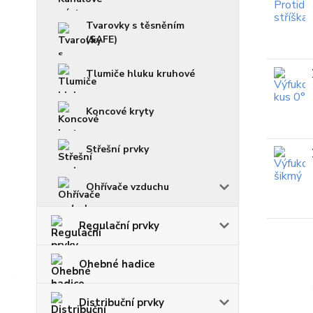
Tvarovky s těsněním
(SAFE)
Tlumiče hluku kruhové
Koncové kryty
Střešní prvky
Ohřívače vzduchu
Regulační prvky
Ohebné hadice
Distribuční prvky