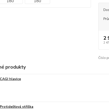
Dos
Prů
2 
2 4
Číslo p
é produkty
CAGI hlavice
Protidešťová stříška