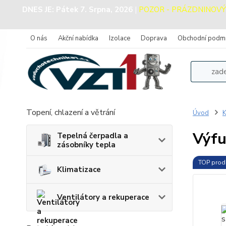
DNES JE:
Pátek 7. Srpna, 2026
|
POZOR - PRÁZDNINOVÝ PR
O nás
Akční nabídka
Izolace
Doprava
Obchodní podm
Topení, chlazení a větrání
Úvod
K
Výfu
Tepelná čerpadla a
zásobníky tepla
TOP prod
Klimatizace
Ventilátory a rekuperace