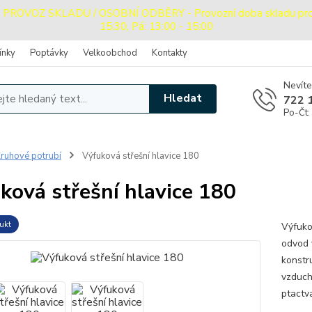
OVOZ SKLADU / OSOBNÍ ODBĚRY - Provozní doba skladu pro oso
15:30, Pá: 13:00 - 15:00
ínky
Poptávky
Velkoobchod
Kontakty
Nevíte
Hledat
722 
Po-Čt:
ruhové potrubí
Výfuková střešní hlavice 180
ková střešní hlavice 180
ukt
Výfuko
odvod 
konstru
vzduch
ptactva