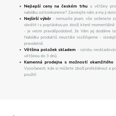
Nejlepší ceny na českém trhu
u většiny pro
nabídku od konkurence? Zavolejte nám a my ji dor
Nej
š
ir
ší
v
ý
b
ě
r
- nemusíte jinam, vše seženete z
obrátit i s poptávkou po zboží, které momentálně
- je velmi pravděpodobné, že Vám jej dodáme lev
Nabídku produktů neustále rozšiřujeme - sleduj
pravidelně.
Většina položek skladem
- výrobu neskladový
většinou do 3 dnů.
Kamenná prodejna s možností okamžitého 
Vysočanech, kde si můžete zboží prohlédnout a po
použití.