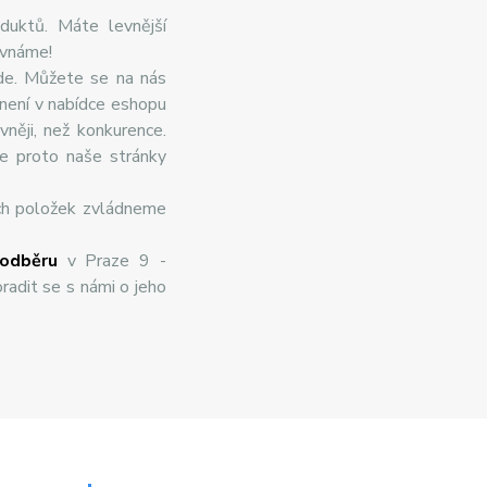
duktů. Máte levnější
ovnáme!
de. Můžete se na nás
 není v nabídce eshopu
něji, než konkurence.
te proto naše stránky
ch položek zvládneme
odběru
v Praze 9 -
radit se s námi o jeho