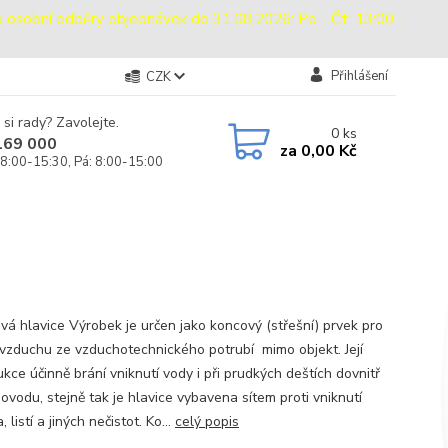
bní odběry objednávek do 31.08.2026: Po - Čt: 13:00 -
Přihlášení
CZK
 si rady? Zavolejte.
0
ks
169 000
za
0,00 Kč
 8:00-15:30, Pá: 8:00-15:00
vá hlavice Výrobek je určen jako koncový (střešní) prvek pro
vzduchu ze vzduchotechnického potrubí mimo objekt. Její
kce účinně brání vniknutí vody i při prudkých deštích dovnitř
ovodu, stejně tak je hlavice vybavena sítem proti vniknutí
, listí a jiných nečistot. Ko...
celý popis