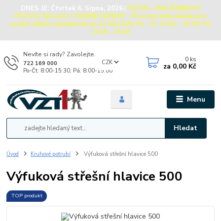
DNES JE:
Čtvrtek 6. Srpna, 2026
|
POZOR - PRÁZDNINOVÝ
PROVOZ SKLADU / OSOBNÍ ODBĚRY - Provozní doba skladu pro
osobní odběry objednávek do 31.08.2026: Po - Čt: 13:00 - 15:30, Pá:
13:00 - 15:00
Nevíte si rady? Zavolejte.
0
ks
CZK
722 169 000
za
0,00 Kč
Po-Čt: 8:00-15:30, Pá: 8:00-15:00
Menu
Hledat
Úvod
Kruhové potrubí
Výfuková střešní hlavice 500
Výfuková střešní hlavice 500
TOP produkt