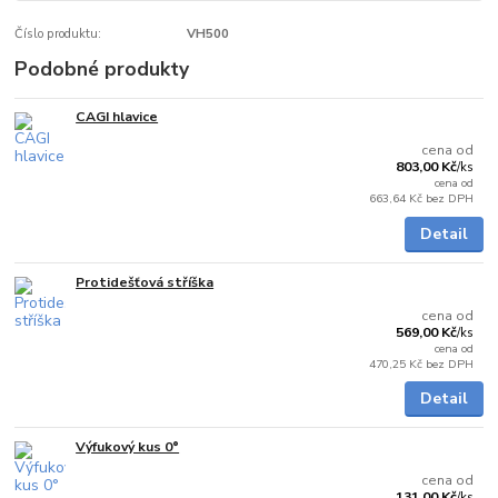
Číslo produktu:
VH500
Podobné produkty
CAGI hlavice
Skladem
cena od
803,00 Kč
/
ks
cena od
663,64 Kč
bez DPH
Detail
Protidešťová stříška
Skladem
cena od
569,00 Kč
/
ks
cena od
470,25 Kč
bez DPH
Detail
Výfukový kus 0°
Skladem
cena od
131,00 Kč
/
ks