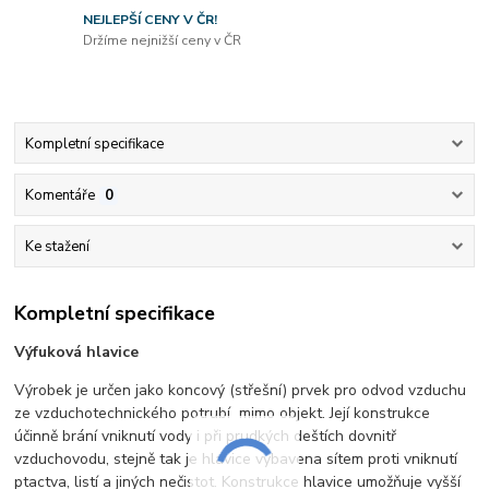
NEJLEPŠÍ CENY V ČR!
Držíme nejnižší ceny v ČR
Kompletní specifikace
Komentáře
0
Ke stažení
Kompletní specifikace
Výfuková hlavice
Výrobek je určen jako koncový (střešní) prvek pro odvod vzduchu
ze vzduchotechnického potrubí mimo objekt. Její konstrukce
účinně brání vniknutí vody i při prudkých deštích dovnitř
vzduchovodu, stejně tak je hlavice vybavena sítem proti vniknutí
ptactva, listí a jiných nečistot. Konstrukce hlavice umožňuje vyšší