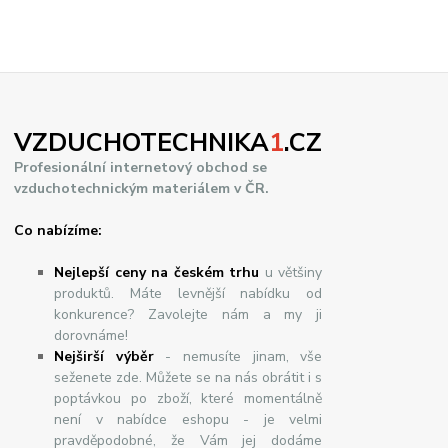
VZDUCHOTECHNIKA
1
.CZ
Profesionální internetový obchod se
vzduchotechnickým materiálem v ČR.
Co nabízíme:
Nejlepší ceny na českém trhu
u většiny
produktů. Máte levnější nabídku od
konkurence? Zavolejte nám a my ji
dorovnáme!
Nej
š
ir
ší
v
ý
b
ě
r
- nemusíte jinam, vše
seženete zde. Můžete se na nás obrátit i s
poptávkou po zboží, které momentálně
není v nabídce eshopu - je velmi
pravděpodobné, že Vám jej dodáme