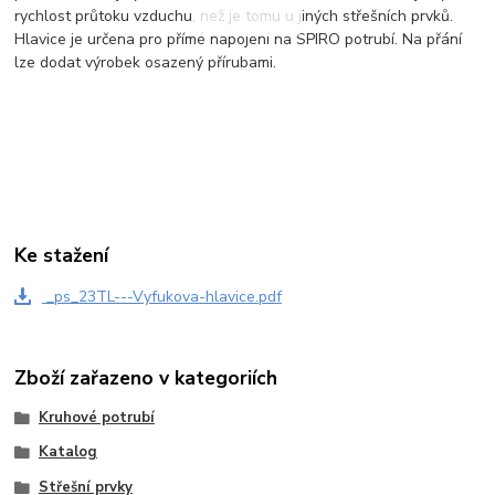
rychlost průtoku vzduchu, než je tomu u jiných střešních prvků.
Hlavice je určena pro přímé napojení na SPIRO potrubí. Na přání
lze dodat výrobek osazený přírubami.
Ke stažení
_ps_23TL---Vyfukova-hlavice.pdf
Zboží zařazeno v kategoriích
Kruhové potrubí
Katalog
Střešní prvky