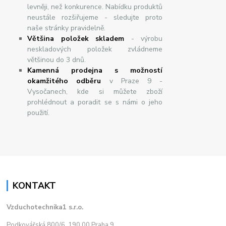
levněji, než konkurence. Nabídku produktů
neustále rozšiřujeme - sledujte proto
naše stránky pravidelně.
Většina položek skladem
- výrobu
neskladových položek zvládneme
většinou do 3 dnů.
Kamenná prodejna s možností
okamžitého odběru
v Praze 9 -
Vysočanech, kde si můžete zboží
prohlédnout a poradit se s námi o jeho
použití.
KONTAKT
Vzduchotechnika1 s.r.o.
Podkovářská 800/6, 190 00 Praha 9