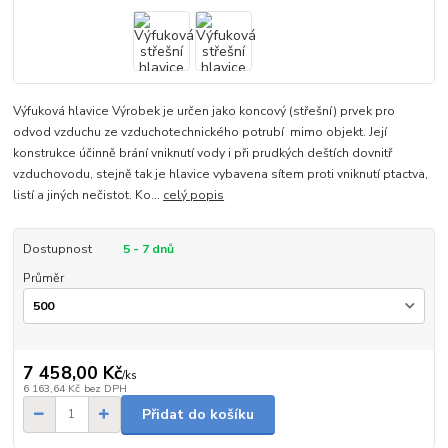
Výfuková hlavice Výrobek je určen jako koncový (střešní) prvek pro
odvod vzduchu ze vzduchotechnického potrubí mimo objekt. Její
konstrukce účinně brání vniknutí vody i při prudkých deštích dovnitř
vzduchovodu, stejně tak je hlavice vybavena sítem proti vniknutí ptactva,
listí a jiných nečistot. Ko...
celý popis
Dostupnost
5 - 7 dnů
Průměr
7 458,00 Kč
/
ks
6 163,64 Kč
bez DPH
Přidat do košíku