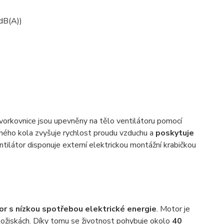
 dB(A))
orkovnice jsou upevněny na tělo ventilátoru pomocí
žného kola zvyšuje rychlost proudu vzduchu a
poskytuje
tilátor disponuje externí elektrickou montážní krabičkou
or s nízkou spotřebou elektrické energie
. Motor je
 ložiskách. Díky tomu se životnost pohybuje okolo
40