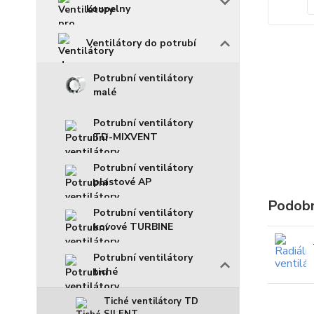
koupelny
Ventilátory do potrubí
Potrubní ventilátory
malé
Potrubní ventilátory
TD-MIXVENT
Potrubní ventilátory
plastové AP
Podobn
Potrubní ventilátory
kovové TURBINE
Potrubní ventilátory
tiché
Tiché ventilátory TD
SILENT