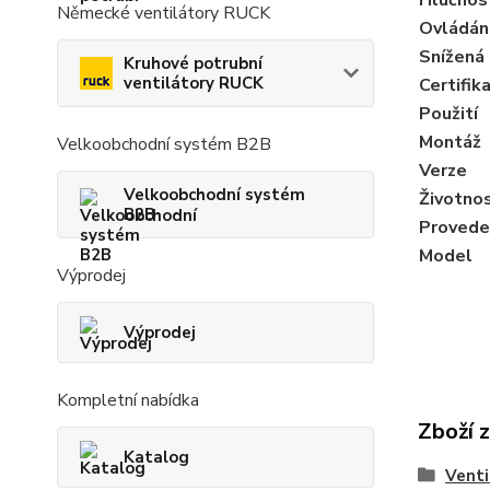
Německé ventilátory RUCK
Ovládán
Snížená
Kruhové potrubní
ventilátory RUCK
Certifik
Použití
Montáž
Velkoobchodní systém B2B
Verze
Velkoobchodní systém
Životno
B2B
Proveden
Model
Výprodej
Výprodej
Kompletní nabídka
Zboží 
Katalog
Venti