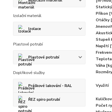
Montážní materiál
[m³/hod
Statický
Příkon 
Izolační materiál
Otáčky 
Jmenovi
Izolace
Akustic
Stupeň k
Plastové potrubí
Napětí [
Frekven
Plastové potrubí
Teplota
Váha [k
Rozměr
Doplňkové služby
Využití
Práškové lakování - RAL
Kuličkov
ŘEZ spiro potrubí
Počet ry
Hlučnos