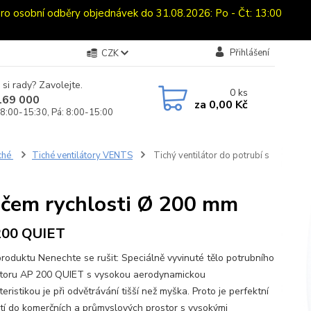
sobní odběry objednávek do 31.08.2026: Po - Čt: 13:00
Přihlášení
CZK
 si rady? Zavolejte.
0
ks
169 000
za
0,00 Kč
 8:00-15:30, Pá: 8:00-15:00
iché
Tiché ventilátory VENTS
Tichý ventilátor do potrubí s
načem rychlosti Ø 200 mm
200 QUIET
produktu Nenechte se rušit: Speciálně vyvinuté tělo potrubního
átoru AP 200 QUIET s vysokou aerodynamickou
eristikou je při odvětrávání tišší než myška. Proto je perfektní
ití do komerčních a průmyslových prostor s vysokými