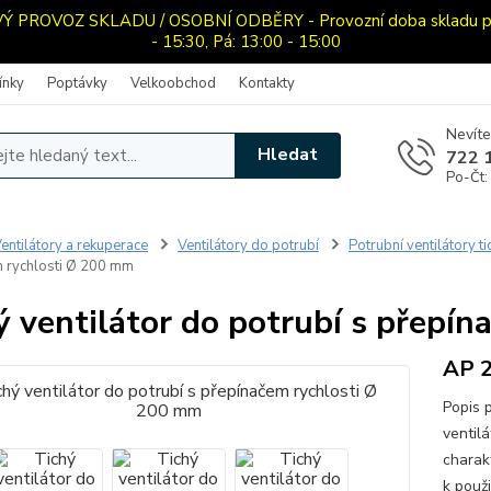
PROVOZ SKLADU / OSOBNÍ ODBĚRY - Provozní doba skladu pro o
- 15:30, Pá: 13:00 - 15:00
ínky
Poptávky
Velkoobchod
Kontakty
Nevíte
Hledat
722 
Po-Čt:
entilátory a rekuperace
Ventilátory do potrubí
Potrubní ventilátory t
 rychlosti Ø 200 mm
ý ventilátor do potrubí s přepí
AP 
Popis 
ventil
charakt
k použ