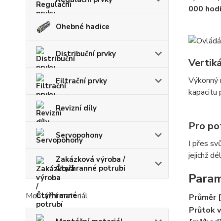
000 hod
Ohebné hadice
Distribuční prvky
Vertik
Výkonný m
Filtrační prvky
kapacitu
Revizní díly
Pro po
Servopohony
I přes sv
jejichž d
Zakázková výroba /
Čtyřhranné potrubí
Param
Montážní materiál
Průměr 
Průtok 