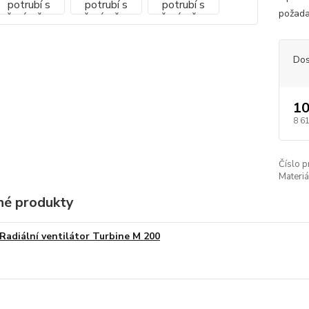
požada
Dos
10
8 6
Číslo p
Materiá
é produkty
Radiální ventilátor Turbine M 200