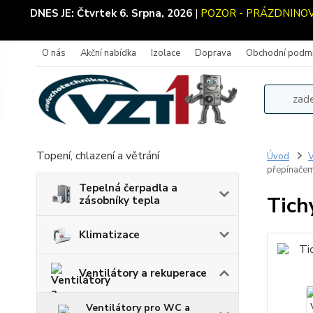
DNES JE:
Čtvrtek 6. Srpna, 2026
|
POZOR - PRÁZDNINOVÝ 
O nás
Akční nabídka
Izolace
Doprava
Obchodní podm
Topení, chlazení a větrání
Úvod
V
přepínačem
Tepelná čerpadla a
Tich
zásobníky tepla
Klimatizace
Ventilátory a rekuperace
Ventilátory pro WC a