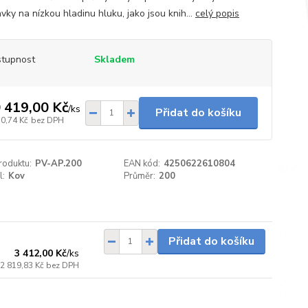
vky na nízkou hladinu hluku, jako jsou knih...
celý popis
tupnost
Skladem
 419,00 Kč
/
ks
Přidat do košíku
10,74 Kč
bez DPH
roduktu:
PV-AP.200
EAN kód:
4250622610804
l:
Kov
Průměr:
200
do 1 dne
Přidat do košíku
3 412,00 Kč
/
ks
2 819,83 Kč
bez DPH