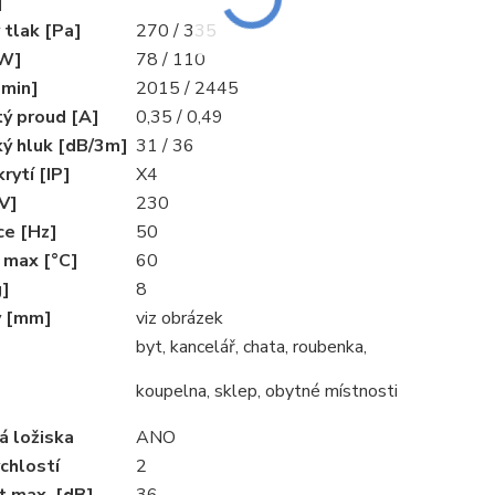
]
 tlak [Pa]
270 / 335
[W]
78 / 110
[min]
2015 / 2445
tý proud [A]
0,35 / 0,49
ký hluk [dB/3m]
31 / 36
rytí [IP]
X4
V]
230
ce [Hz]
50
 max [°C]
60
g]
8
y [mm]
viz obrázek
byt, kancelář, chata, roubenka,
koupelna, sklep, obytné místnosti
á ložiska
ANO
chlostí
2
t max. [dB]
36