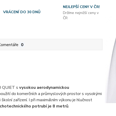
NEJLEPŠÍ CENY V ČR!
VRÁCENÍ DO 30 DNŮ
Držíme nejnižší ceny v
ČR
Komentáře
0
200 QUIET s
vysokou aerodynamickou
k použití do komerčních a průmyslových prostor s vysokými
či školní zařízení. I při maximálním výkonu je hlučnost
chotechnického potrubí je 8 metrů
.