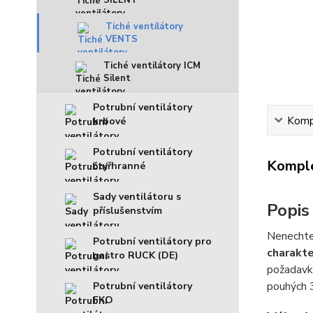
Tiché ventilátory
VENTS
Tiché ventilátory ICM
Silent
Potrubní ventilátory
Kompl
krbové
Potrubní ventilátory
Komple
čtyřhranné
Sady ventilátoru s
Popis
příslušenstvím
Nenechte
Potrubní ventilátory pro
charakte
gastro RUCK (DE)
požadavk
pouhých 
Potrubní ventilátory
FKO