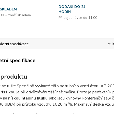
DODÁNÍ DO 24
SKLADEM
HODIN
90% zboží skladem
Při objednávce do 11:00
etní specifikace
tní specifikace
 produktu
 se rušit: Speciálně vyvinuté tělo potrubního ventilátoru AP 
ristikou
je při odvětrávání tišší než myška. Proto je perfektní 
y na
nízkou hladinu hluku
, jako jsou knihovny, konferenční sály 
3
36 dB(A) při průtoku vzduchu 1020 m
/h. Maximální
délka vzdu