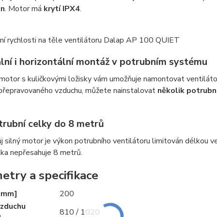
in
. Motor má
krytí IPX4
.
ální i horizontální montáž v potrubním systému
otor s kuličkovými ložisky vám umožňuje namontovat ventilátor 
 přepravovaného vzduchu, můžete nainstalovat
několik potrubn
trubní celky do 8 metrů
ůj silný motor je výkon potrubního ventilátoru limitován délkou v
élka nepřesahuje 8 metrů.
etry a specifikace
[mm]
200
vzduchu
810 / 1020