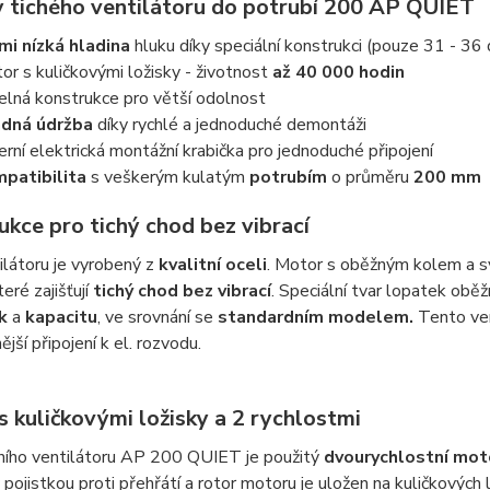
 tichého ventilátoru do potrubí 200 AP QUIET
mi nízká hladina
hluku díky speciální konstrukci (pouze 31 - 36
or s kuličkovými ložisky - životnost
až 40 000 hodin
elná konstrukce pro větší odolnost
dná údržba
díky rychlé a jednoduché demontáži
erní elektrická montážní krabička pro jednoduché připojení
patibilita
s veškerým kulatým
potrubím
o průměru
200 mm
ukce pro tichý chod bez vibrací
ilátoru je vyrobený z
kvalitní oceli
. Motor s oběžným kolem a sv
eré zajišťují
tichý chod bez vibrací
. Speciální tvar lopatek obě
ak
a
kapacitu
, ve srovnání se
standardním modelem.
Tento ven
jší připojení k el. rozvodu.
 kuličkovými ložisky a 2 rychlostmi
ního ventilátoru AP 200 QUIET je použitý
dvourychlostní mot
pojistkou proti přehřátí a rotor motoru je uložen na kuličkových