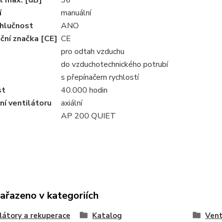
í
manuální
 hlučnost
ANO
ační značka [CE]
CE
pro odtah vzduchu
do vzduchotechnického potrubí
s přepínačem rychlostí
st
40.000 hodin
í ventilátoru
axiální
AP 200 QUIET
zařazeno v kategoriích
látory a rekuperace
Katalog
Vent