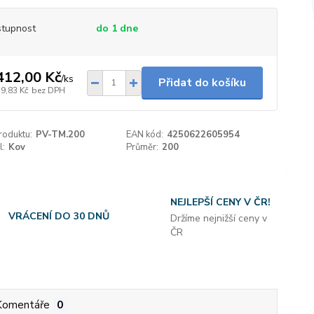
tupnost
do 1 dne
412,00 Kč
/
ks
Přidat do košíku
19,83 Kč
bez DPH
roduktu:
PV-TM.200
EAN kód:
4250622605954
l:
Kov
Průměr:
200
NEJLEPŠÍ CENY V ČR!
VRÁCENÍ DO 30 DNŮ
Držíme nejnižší ceny v
ČR
Komentáře
0