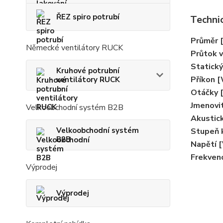
ŘEZ spiro potrubí
Technic
Průměr 
Německé ventilátory RUCK
Průtok 
Statický
Kruhové potrubní
Příkon 
ventilátory RUCK
Otáčky 
Jmenovi
Velkoobchodní systém B2B
Akustic
Velkoobchodní systém
Stupeň k
B2B
Napětí [
Frekven
Výprodej
Výprodej