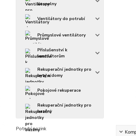
koupelny
Ventilátory do potrubí
Průmyslové ventilátory
Příslušenství k
ventilátorům
Rekuperační jednotky pro
byty a domy
Pokojové rekuperace
Rekuperační jednotky pro
bazény
Potrubí pozink
Kompl