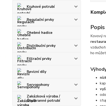
Kruhové potrubí
Komple
Regulační prvky
Popis
Ohebné hadice
Kovový r
restaura
Distribuční prvky
vzduchot
ho můžete
Filtrační prvky
Výhody
Revizní díly
níz
kap
Servopohony
vyš
odo
Zakázková výroba /
st
Čtyřhranné potrubí
sna