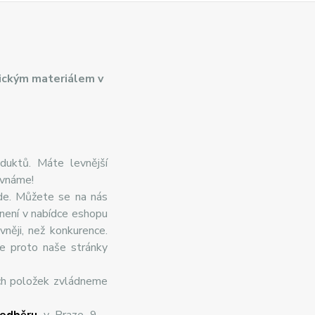
ickým materiálem v
duktů. Máte levnější
ovnáme!
de. Můžete se na nás
 není v nabídce eshopu
něji, než konkurence.
te proto naše stránky
ch položek zvládneme
odběru
v Praze 9 -