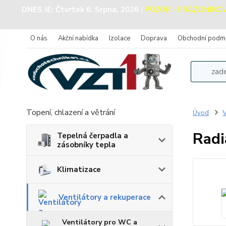
DNES JE:
Čtvrtek 6. Srpna, 2026
|
POZOR - PRÁZDNINOVÝ 
O nás
Akční nabídka
Izolace
Doprava
Obchodní podm
Topení, chlazení a větrání
Úvod
V
Radi
Tepelná čerpadla a
zásobníky tepla
Klimatizace
Ventilátory a rekuperace
Ventilátory pro WC a