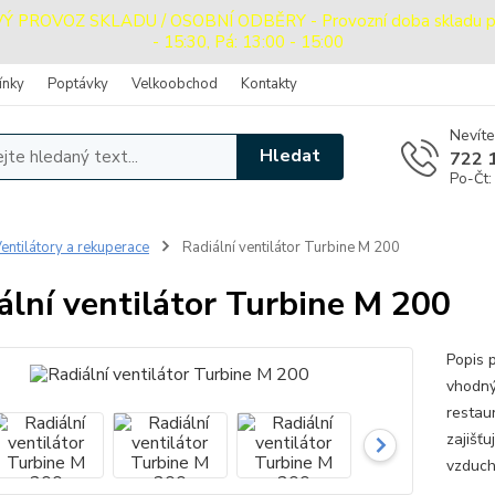
PROVOZ SKLADU / OSOBNÍ ODBĚRY - Provozní doba skladu pro o
- 15:30, Pá: 13:00 - 15:00
ínky
Poptávky
Velkoobchod
Kontakty
Nevíte
Hledat
722 
Po-Čt:
entilátory a rekuperace
Radiální ventilátor Turbine M 200
ální ventilátor Turbine M 200
Popis 
vhodný
restau
zajišťu
vzduch