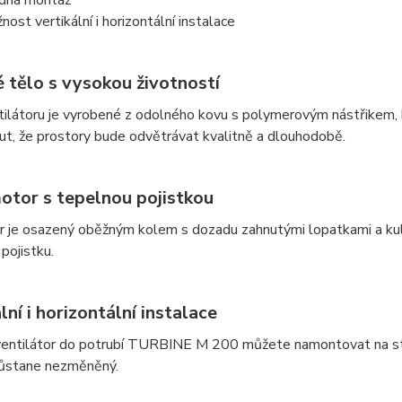
nost vertikální i horizontální instalace
 tělo s vysokou životností
ilátoru je vyrobené z odolného kovu s polymerovým nástřikem, k
t, že prostory bude odvětrávat kvalitně a dlouhodobě.
motor s tepelnou pojistkou
r je osazený oběžným kolem s dozadu zahnutými lopatkami a kuli
pojistku.
lní i horizontální instalace
 ventilátor do potrubí TURBINE M 200 můžete namontovat na st
ůstane nezměněný.