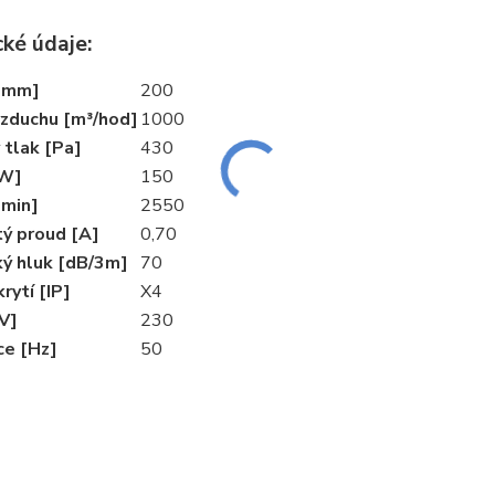
ké údaje:
[mm]
200
vzduchu [m³/hod]
1000
 tlak [Pa]
430
[W]
150
[min]
2550
tý proud [A]
0,70
ký hluk [dB/3m]
70
rytí [IP]
X4
V]
230
ce [Hz]
50