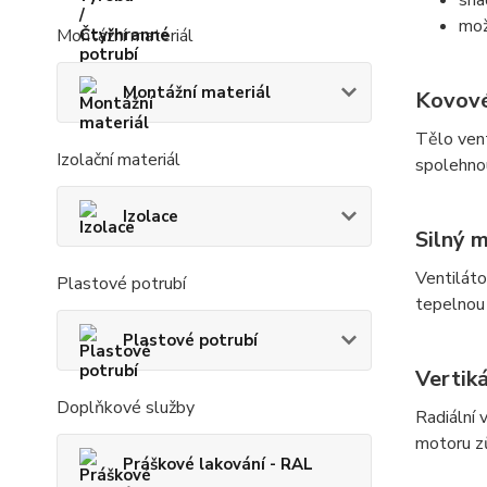
mož
Montážní materiál
Montážní materiál
Kovové
Tělo vent
Izolační materiál
spolehnou
Izolace
Silný 
Ventiláto
Plastové potrubí
tepelnou 
Plastové potrubí
Vertiká
Doplňkové služby
Radiální
motoru z
Práškové lakování - RAL