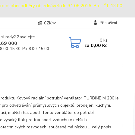
sobní odběry objednávek do 31.08.2026: Po - Čt: 13:00
Přihlášení
CZK
 si rady? Zavolejte.
0
ks
169 000
za
0,00 Kč
 8:00-15:30, Pá: 8:00-15:00
produktu Kovový radiální potrubní ventilátor TURBINE M 200 je
 pro odvětrávání průmyslových objektů, prodejen, kuchyní,
rací, malých hal apod. Tento ventilátor do potrubí
je vysoký tlak pro transport vzduchu v delších
otechnických rozvodech, současně má nízkou ...
celý popis