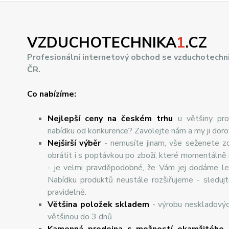
VZDUCHOTECHNIKA
1
.CZ
Profesionální internetový obchod se vzduchotechn
ČR.
Co nabízíme:
Nejlepší ceny na českém trhu
u většiny pro
nabídku od konkurence? Zavolejte nám a my ji dor
Nej
š
ir
ší
v
ý
b
ě
r
- nemusíte jinam, vše seženete z
obrátit i s poptávkou po zboží, které momentálně
- je velmi pravděpodobné, že Vám jej dodáme lev
Nabídku produktů neustále rozšiřujeme - sleduj
pravidelně.
Většina položek skladem
- výrobu neskladový
většinou do 3 dnů.
Kamenná prodejna s možností okamžitého 