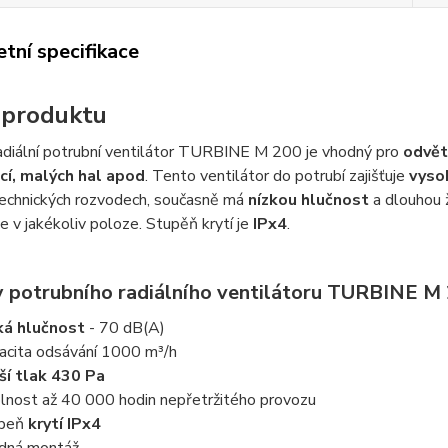
tní specifikace
 produktu
adiální potrubní ventilátor TURBINE M 200 je vhodný pro
odvět
cí, malých hal apod
. Tento ventilátor do potrubí zajišťuje
vyso
echnických rozvodech, současně má
nízkou hlučnost
a dlouhou ž
 v jakékoliv poloze. Stupěň krytí je
IPx4
.
 potrubního radiálního ventilátoru TURBINE M
ká hlučnost
- 70 dB(A)
acita odsávání 1000 m³/h
ší tlak 430 Pa
lnost až 40 000 hodin nepřetržitého provozu
upeň
krytí IPx4
dná montáž