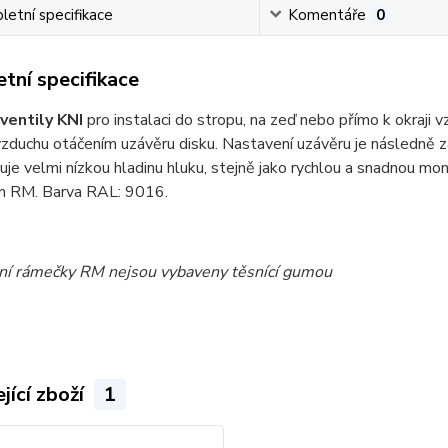
etní specifikace
Komentáře
0
tní specifikace
 ventily KNI
pro instalaci do stropu, na zeď nebo přímo k okraji
zduchu otáčením uzávěru disku. Nastavení uzávěru je následně zaj
uje velmi nízkou hladinu hluku, stejně jako rychlou a snadnou m
 RM. Barva RAL: 9016.
ní rámečky RM nejsou vybaveny těsnící gumou
jící zboží
1