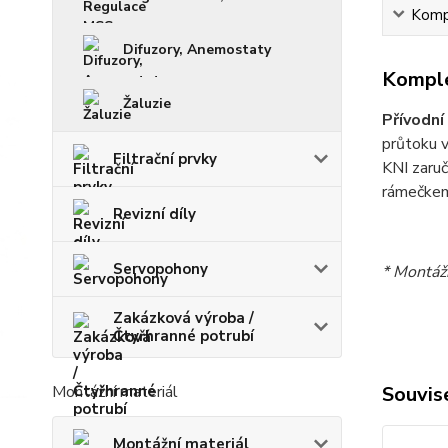
Kompl
Difuzory, Anemostaty
Komple
Žaluzie
Přívodní
průtoku v
Filtrační prvky
KNI zaruč
rámečkem
Revizní díly
Servopohony
* Montáž
Zakázková výroba /
Čtyřhranné potrubí
Souvise
Montážní materiál
Montážní materiál