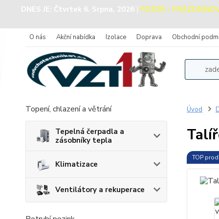
DNES JE:
Čtvrtek 6. Srpna, 2026
|
POZOR - PRÁZDNINOVÝ 
O nás
Akční nabídka
Izolace
Doprava
Obchodní podm
Topení, chlazení a větrání
Úvod
D
Talí
Tepelná čerpadla a
zásobníky tepla
TOP prod
Klimatizace
Ventilátory a rekuperace