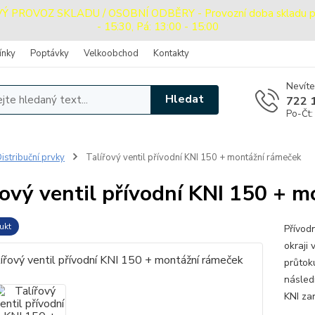
PROVOZ SKLADU / OSOBNÍ ODBĚRY - Provozní doba skladu pro o
- 15:30, Pá: 13:00 - 15:00
ínky
Poptávky
Velkoobchod
Kontakty
Nevíte
Hledat
722 
Po-Čt:
istribuční prvky
Talířový ventil přívodní KNI 150 + montážní rámeček
řový ventil přívodní KNI 150 + 
ukt
Přívodn
okraji
průtok
následn
KNI zar