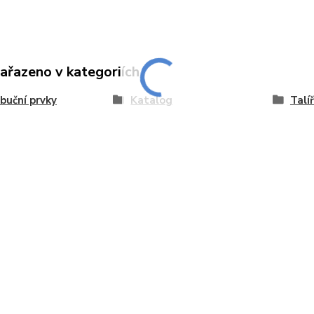
zařazeno v kategoriích
ibuční prvky
Katalog
Talí