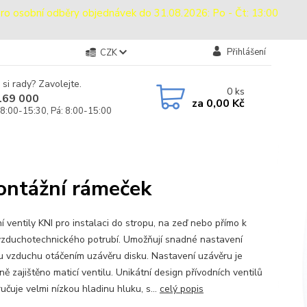
sobní odběry objednávek do 31.08.2026: Po - Čt: 13:00
Přihlášení
CZK
 si rady? Zavolejte.
0
ks
169 000
za
0,00 Kč
 8:00-15:30, Pá: 8:00-15:00
montážní rámeček
í ventily KNI pro instalaci do stropu, na zeď nebo přímo k
 vzduchotechnického potrubí. Umožňují snadné nastavení
u vzduchu otáčením uzávěru disku. Nastavení uzávěru je
ě zajištěno maticí ventilu. Unikátní design přívodních ventilů
učuje velmi nízkou hladinu hluku, s...
celý popis