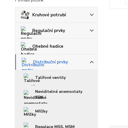
Potrubí pozink
Kruhové potrubí
Regulační prvky
Ohebné hadice
Distribuční prvky
Talířové ventily
Neviditelné anemostaty
SDK
Mřížky
Regulace MSS, MSM