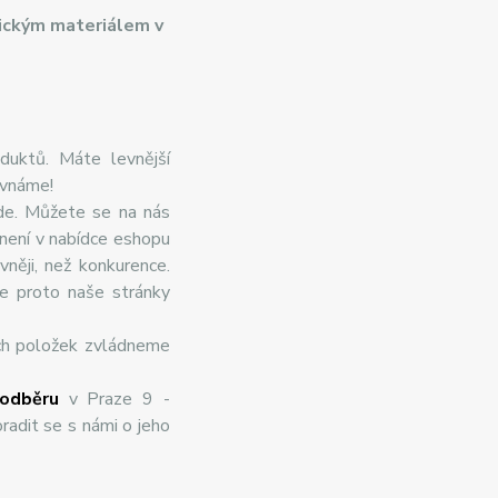
ickým materiálem v
duktů. Máte levnější
ovnáme!
de. Můžete se na nás
 není v nabídce eshopu
něji, než konkurence.
te proto naše stránky
ch položek zvládneme
odběru
v Praze 9 -
radit se s námi o jeho