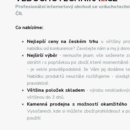
Profesionální internetový obchod se vzduchotechn
ČR.
Co nabízíme:
Nejlepší ceny na českém trhu
u většiny pro
nabídku od konkurence? Zavolejte nám a my ji dor
Nej
š
ir
ší
v
ý
b
ě
r
- nemusíte jinam, vše seženete z
obrátit i s poptávkou po zboží, které momentálně
- je velmi pravděpodobné, že Vám jej dodáme lev
Nabídku produktů neustále rozšiřujeme - sleduj
pravidelně.
Většina položek skladem
- výrobu neskladový
většinou do 3 dnů.
Kamenná prodejna s možností okamžitého 
Vysočanech, kde si můžete zboží prohlédnout a po
použití.