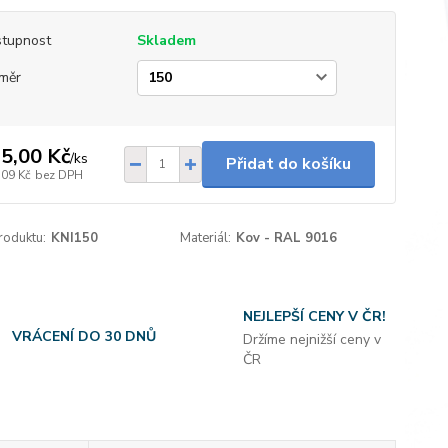
tupnost
Skladem
měr
5,00 Kč
/
ks
Přidat do košíku
,09 Kč
bez DPH
roduktu:
KNI150
Materiál:
Kov - RAL 9016
NEJLEPŠÍ CENY V ČR!
VRÁCENÍ DO 30 DNŮ
Držíme nejnižší ceny v
ČR