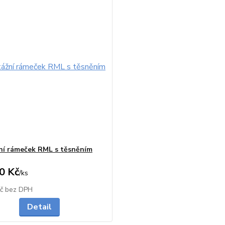
í rámeček RML s těsněním
0 Kč
/
ks
Vyprodáno
Kč
bez DPH
Detail