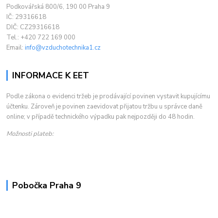
Podkovářská 800/6, 190 00 Praha 9
IČ: 29316618
DIČ: CZ29316618
Tel.: +420 722 169 000
Email:
info@vzduchotechnika1.cz
INFORMACE K EET
Podle zákona o evidenci tržeb je prodávající povinen vystavit kupujícímu
účtenku. Zároveň je povinen zaevidovat přijatou tržbu u správce daně
online; v případě technického výpadku pak nejpozději do 48 hodin.
Možnosti plateb:
Pobočka Praha 9