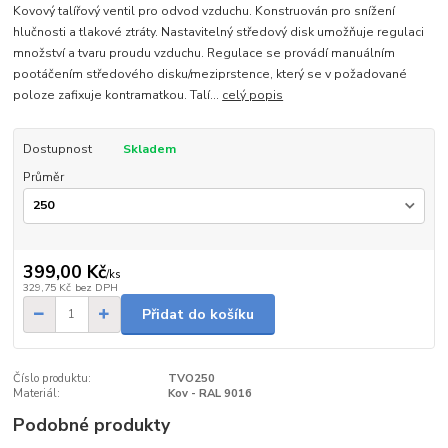
Kovový talířový ventil pro odvod vzduchu. Konstruován pro snížení
hlučnosti a tlakové ztráty. Nastavitelný středový disk umožňuje regulaci
množství a tvaru proudu vzduchu. Regulace se provádí manuálním
pootáčením středového disku/meziprstence, který se v požadované
poloze zafixuje kontramatkou. Talí...
celý popis
Dostupnost
Skladem
Průměr
399,00 Kč
/
ks
329,75 Kč
bez DPH
Přidat do košíku
Číslo produktu:
TVO250
Materiál:
Kov - RAL 9016
Podobné produkty