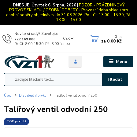
DNES JE:
Čtvrtek 6. Srpna, 2026
|
POZOR - PRÁZDNINOVÝ
PROVOZ SKLADU / OSOBNÍ ODBĚRY - Provozní doba skladu pro
osobní odběry objednávek do 31.08.2026: Po - Čt: 13:00 - 15:30, Pá:
13:00 - 15:00
Nevíte si rady? Zavolejte.
0
ks
CZK
722 169 000
za
0,00 Kč
Po-Čt: 8:00-15:30, Pá: 8:00-15:00
Menu
Hledat
Úvod
Distribuční prvky
Talířový ventil odvodní 250
Talířový ventil odvodní 250
TOP produkt