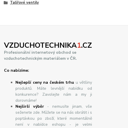
Talířové ventily
VZDUCHOTECHNIKA
1
.CZ
Profesionální internetový obchod se
vzduchotechnickým materiálem v ČR.
Co nabízíme:
Nejlepší ceny na českém trhu
u většiny
produktů. Máte levnější nabídku od
konkurence? Zavolejte nám a my ji
dorovnáme!
Nej
š
ir
ší
v
ý
b
ě
r
- nemusíte jinam, vše
seženete zde. Můžete se na nás obrátit i s
poptávkou po zboží, které momentálně
není v nabídce eshopu - je velmi