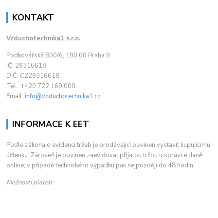
KONTAKT
Vzduchotechnika1 s.r.o.
Podkovářská 800/6, 190 00 Praha 9
IČ: 29316618
DIČ: CZ29316618
Tel.: +420 722 169 000
Email:
info@vzduchotechnika1.cz
INFORMACE K EET
Podle zákona o evidenci tržeb je prodávající povinen vystavit kupujícímu
účtenku. Zároveň je povinen zaevidovat přijatou tržbu u správce daně
online; v případě technického výpadku pak nejpozději do 48 hodin.
Možnosti plateb: