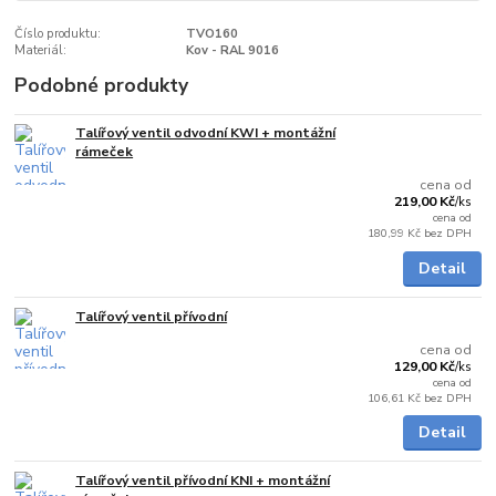
Číslo produktu:
TVO160
Materiál:
Kov - RAL 9016
Podobné produkty
Talířový ventil odvodní KWI + montážní
Skladem
rámeček
cena od
219,00 Kč
/
ks
cena od
180,99 Kč
bez DPH
Detail
Talířový ventil přívodní
Skladem
cena od
129,00 Kč
/
ks
cena od
106,61 Kč
bez DPH
Detail
Talířový ventil přívodní KNI + montážní
Skladem