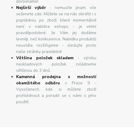
dorovnáme!
Nej
š
ir
ší
v
ý
b
ě
r
- nemusíte jinam, vše
seženete zde. Můžete se na nás obrátit i s
poptávkou po zboží, které momentálně
není v nabídce eshopu - je velmi
pravděpodobné, že Vám jej dodáme
levněji, než konkurence. Nabídku produktů
neustále rozšiřujeme - sledujte proto
naše stránky pravidelně.
Většina položek skladem
- výrobu
neskladových položek zvládneme
většinou do 3 dnů.
Kamenná prodejna s možností
okamžitého odběru
v Praze 9 -
Vysočanech, kde si můžete zboží
prohlédnout a poradit se s námi o jeho
použití.