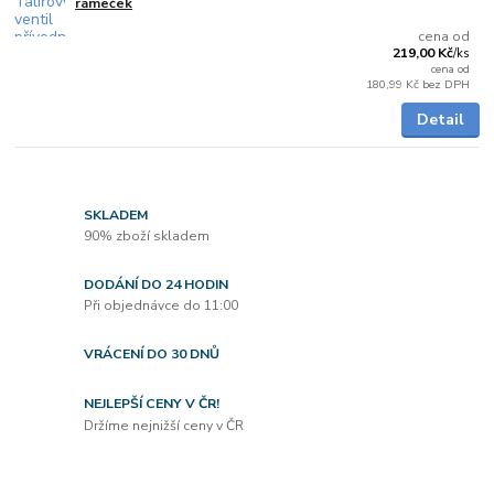
rámeček
cena od
219,00 Kč
/
ks
cena od
180,99 Kč
bez DPH
Detail
SKLADEM
90% zboží skladem
DODÁNÍ DO 24 HODIN
Při objednávce do 11:00
VRÁCENÍ DO 30 DNŮ
NEJLEPŠÍ CENY V ČR!
Držíme nejnižší ceny v ČR