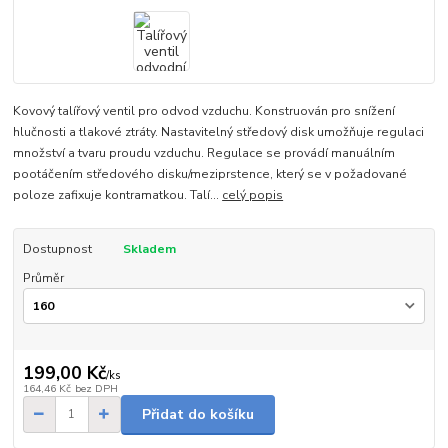
Kovový talířový ventil pro odvod vzduchu. Konstruován pro snížení
hlučnosti a tlakové ztráty. Nastavitelný středový disk umožňuje regulaci
množství a tvaru proudu vzduchu. Regulace se provádí manuálním
pootáčením středového disku/meziprstence, který se v požadované
poloze zafixuje kontramatkou. Talí...
celý popis
Dostupnost
Skladem
Průměr
199,00 Kč
/
ks
164,46 Kč
bez DPH
Přidat do košíku