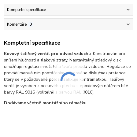
Kompletní specifikace
Komentáře
0
Kompletní specifikace
Kovový talířový ventil pro odvod vzduchu
. Konstruován pro
snížení hlučnosti a tlakové ztráty. Nastavitelný středový disk
umožňuje regulaci množství a tvaru proudu vzduchu. Regulace se
provádí manuálním pootáčením středového disku/meziprstence,
který se v požadované poloze zafixuje kontramatkou. Talířový
ventil je vyroben z ocelového plechu s epoxidovým nátěrem bílé
barvy RAL 9016 (volitelně s barvou RAL 9010).
Dodáváme včetně montážního rámečku.