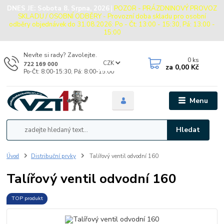
DNES JE:
Sobota 8. Srpna, 2026
|
POZOR - PRÁZDNINOVÝ PROVOZ
SKLADU / OSOBNÍ ODBĚRY - Provozní doba skladu pro osobní
odběry objednávek do 31.08.2026: Po - Čt: 13:00 - 15:30, Pá: 13:00 -
15:00
Nevíte si rady? Zavolejte.
0
ks
CZK
722 169 000
za
0,00 Kč
Po-Čt: 8:00-15:30, Pá: 8:00-15:00
Menu
Hledat
Úvod
Distribuční prvky
Talířový ventil odvodní 160
Talířový ventil odvodní 160
TOP produkt