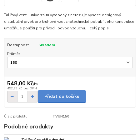
Talířový ventil univerzální vyrobený z nerezu je vysoce designový
distribuční prvek pro kruhové vzduchotechnické potrubí. Jeho konstrukce
umožňuje použití pro přívod i odvod vzduchu.
celý popis
Dostupnost
Skladem
Průměr
548,00 Kč
/
ks
452,89 Kč
bez DPH
Přidat do košíku
Číslo produktu:
TVUN150
Podobné produkty
Talířový ventil odvodní