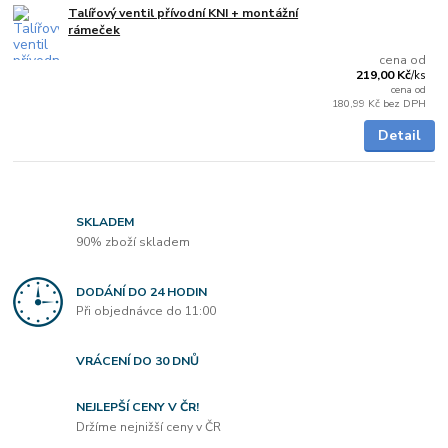
Talířový ventil přívodní KNI + montážní
Skladem
rámeček
cena od
219,00 Kč
/
ks
cena od
180,99 Kč
bez DPH
Detail
SKLADEM
90% zboží skladem
DODÁNÍ DO 24 HODIN
Při objednávce do 11:00
VRÁCENÍ DO 30 DNŮ
NEJLEPŠÍ CENY V ČR!
Držíme nejnižší ceny v ČR