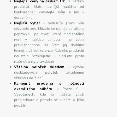
Nejlepší ceny na českém trhu
u většiny
produktů. Máte levnější nabídku od
konkurence? Zavolejte nám a my ji
dorovnáme!
Nej
š
ir
ší
v
ý
b
ě
r
- nemusíte jinam, vše
seženete zde. Můžete se na nás obrátit i s
poptávkou po zboží, které momentálně
není v nabídce eshopu - je velmi
pravděpodobné, že Vám jej dodáme
levněji, než konkurence. Nabídku produktů
neustále rozšiřujeme - sledujte proto
naše stránky pravidelně.
Většina položek skladem
- výrobu
neskladových položek zvládneme
většinou do 3 dnů.
Kamenná prodejna s možností
okamžitého odběru
v Praze 9 -
Vysočanech, kde si můžete zboží
prohlédnout a poradit se s námi o jeho
použití.