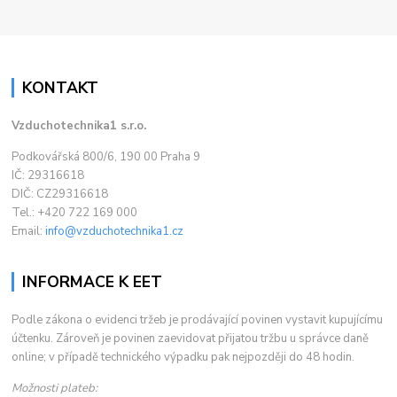
KONTAKT
Vzduchotechnika1 s.r.o.
Podkovářská 800/6, 190 00 Praha 9
IČ: 29316618
DIČ: CZ29316618
Tel.: +420 722 169 000
Email:
info@vzduchotechnika1.cz
INFORMACE K EET
Podle zákona o evidenci tržeb je prodávající povinen vystavit kupujícímu
účtenku. Zároveň je povinen zaevidovat přijatou tržbu u správce daně
online; v případě technického výpadku pak nejpozději do 48 hodin.
Možnosti plateb: