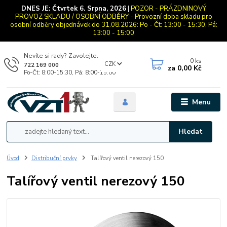
DNES JE:
Čtvrtek 6. Srpna, 2026
|
POZOR - PRÁZDNINOVÝ
PROVOZ SKLADU / OSOBNÍ ODBĚRY - Provozní doba skladu pro
osobní odběry objednávek do 31.08.2026: Po - Čt: 13:00 - 15:30, Pá:
13:00 - 15:00
Nevíte si rady? Zavolejte.
0
ks
CZK
722 169 000
za
0,00 Kč
Po-Čt: 8:00-15:30, Pá: 8:00-15:00
Menu
Hledat
Úvod
Distribuční prvky
Talířový ventil nerezový 150
Talířový ventil nerezový 150