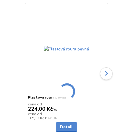
Plastová roura pevná
Plastová ro
cena od
cena od
224,00 Kč
229,00 K
/
ks
cena od
cena od
do 2 dnů
185,12 Kč
bez DPH
189,26 Kč
be
Detail