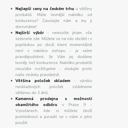
Nejlepší ceny na českém trhu
u většiny
produktů. Máte levnější nabídku od
konkurence? Zavolejte nám a my ji
dorovnáme!
Nej
š
ir
ší
v
ý
b
ě
r
- nemusíte jinam, vše
seženete zde. Můžete se na nás obrátit i s
poptávkou po zboží, které momentálně
není v nabídce eshopu - je velmi
pravděpodobné, že Vám jej dodáme
levněji, než konkurence. Nabídku produktů
neustále rozšiřujeme - sledujte proto
naše stránky pravidelně.
Většina položek skladem
- výrobu
neskladových položek zvládneme
většinou do 3 dnů.
Kamenná prodejna s možností
okamžitého odběru
v Praze 9 -
Vysočanech, kde si můžete zboží
prohlédnout a poradit se s námi o jeho
použití.