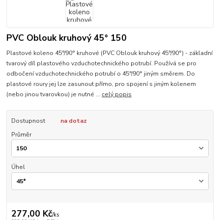
PVC Oblouk kruhový 45° 150
Plastové koleno 45°/90° kruhové (PVC Oblouk kruhový 45°/90°) - základní
tvarový díl plastového vzduchotechnického potrubí. Používá se pro
odbočení vzduchotechnického potrubí o 45°/90° jiným směrem. Do
plastové roury jej lze zasunout přímo, pro spojení s jiným kolenem
(nebo jinou tvarovkou) je nutné ...
celý popis
Dostupnost
na dotaz
Průměr
Úhel
277,00 Kč
/
ks