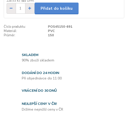
228,93 Kč
bez DPH
Přidat do košíku
Číslo produktu:
POS45150-691
Materiál:
PVC
Průměr:
150
SKLADEM
90% zboží skladem
DODÁNÍ DO 24 HODIN
Při objednávce do 11:00
VRÁCENÍ DO 30 DNŮ
NEJLEPŠÍ CENY V ČR!
Držíme nejnižší ceny v ČR