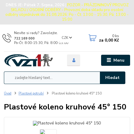
DNES JE:
Pátek 7. Srpna, 2026
|
POZOR - PRÁZDNINOVÝ PROVOZ
SKLADU / OSOBNÍ ODBĚRY - Provozní doba skladu pro osobní
odběry objednávek do 31.08.2026: Po - Čt: 13:00 - 15:30, Pá: 13:00 -
15:00
Nevíte si rady? Zavolejte.
0
ks
CZK
722 169 000
za
0,00 Kč
Po-Čt: 8:00-15:30, Pá: 8:00-15:00
Menu
Hledat
Úvod
Plastové potrubí
Plastové koleno kruhové 45° 150
Plastové koleno kruhové 45° 150