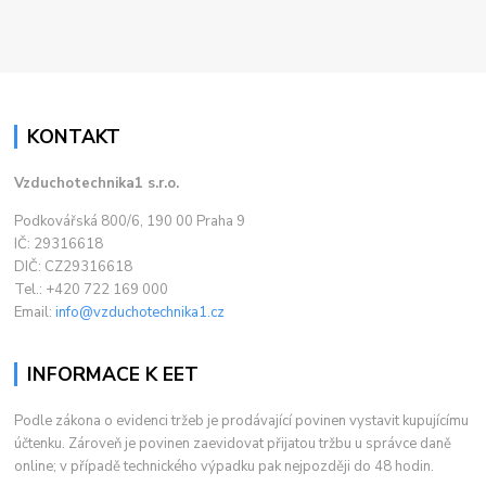
KONTAKT
Vzduchotechnika1 s.r.o.
Podkovářská 800/6, 190 00 Praha 9
IČ: 29316618
DIČ: CZ29316618
Tel.: +420 722 169 000
Email:
info@vzduchotechnika1.cz
INFORMACE K EET
Podle zákona o evidenci tržeb je prodávající povinen vystavit kupujícímu
účtenku. Zároveň je povinen zaevidovat přijatou tržbu u správce daně
online; v případě technického výpadku pak nejpozději do 48 hodin.