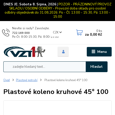
DNES JE:
Sobota 8. Srpna, 2026
|
POZOR - PRÁZDNINOVÝ PROVOZ
SKLADU / OSOBNÍ ODBĚRY - Provozní doba skladu pro osobní
odběry objednávek do 31.08.2026: Po - Čt: 13:00 - 15:30, Pá: 13:00 -
15:00
Nevíte si rady? Zavolejte.
0
ks
CZK
722 169 000
za
0,00 Kč
Po-Čt: 8:00-15:30, Pá: 8:00-15:00
Menu
Hledat
Úvod
Plastové potrubí
Plastové koleno kruhové 45° 100
Plastové koleno kruhové 45° 100