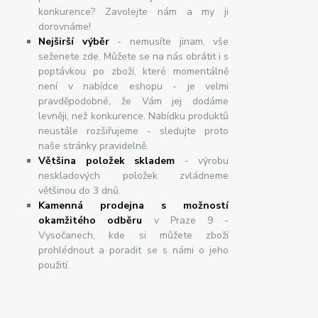
konkurence? Zavolejte nám a my ji
dorovnáme!
Nej
š
ir
ší
v
ý
b
ě
r
- nemusíte jinam, vše
seženete zde. Můžete se na nás obrátit i s
poptávkou po zboží, které momentálně
není v nabídce eshopu - je velmi
pravděpodobné, že Vám jej dodáme
levněji, než konkurence. Nabídku produktů
neustále rozšiřujeme - sledujte proto
naše stránky pravidelně.
Většina položek skladem
- výrobu
neskladových položek zvládneme
většinou do 3 dnů.
Kamenná prodejna s možností
okamžitého odběru
v Praze 9 -
Vysočanech, kde si můžete zboží
prohlédnout a poradit se s námi o jeho
použití.