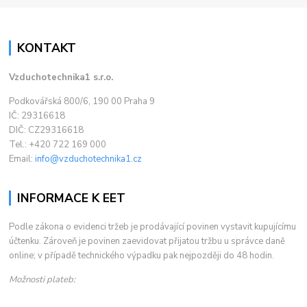
KONTAKT
Vzduchotechnika1 s.r.o.
Podkovářská 800/6, 190 00 Praha 9
IČ: 29316618
DIČ: CZ29316618
Tel.: +420 722 169 000
Email:
info@vzduchotechnika1.cz
INFORMACE K EET
Podle zákona o evidenci tržeb je prodávající povinen vystavit kupujícímu
účtenku. Zároveň je povinen zaevidovat přijatou tržbu u správce daně
online; v případě technického výpadku pak nejpozději do 48 hodin.
Možnosti plateb: