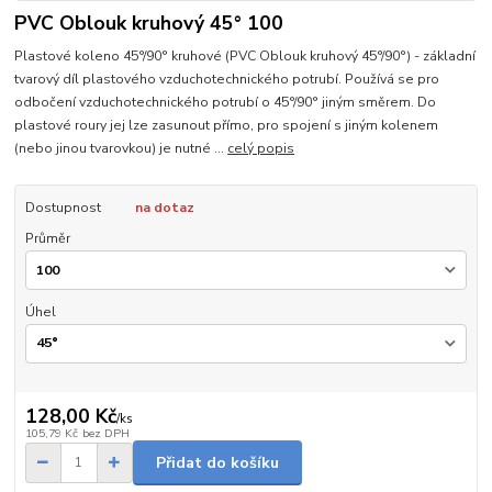
PVC Oblouk kruhový 45° 100
Plastové koleno 45°/90° kruhové (PVC Oblouk kruhový 45°/90°) - základní
tvarový díl plastového vzduchotechnického potrubí. Používá se pro
odbočení vzduchotechnického potrubí o 45°/90° jiným směrem. Do
plastové roury jej lze zasunout přímo, pro spojení s jiným kolenem
(nebo jinou tvarovkou) je nutné ...
celý popis
Dostupnost
na dotaz
Průměr
Úhel
128,00 Kč
/
ks
105,79 Kč
bez DPH
Přidat do košíku