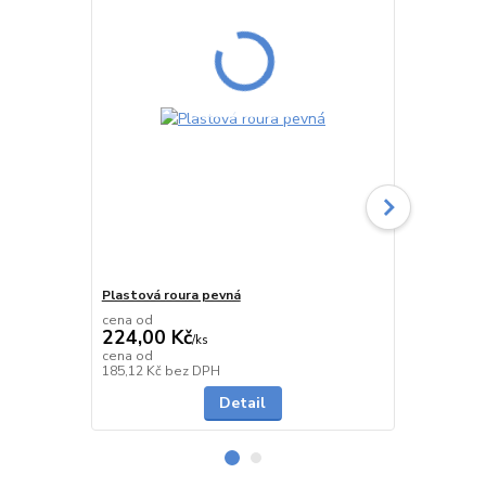
Plastová roura pevná
Plastová ro
cena od
cena od
224,00 Kč
229,00 K
/
ks
cena od
cena od
do 2 dnů
185,12 Kč
bez DPH
189,26 Kč
be
Detail