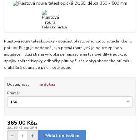
Plastová roura teleskopická - součást plastového vzduchotechnického
potrubí. Funguje podobně jako pevná roura, jiný je pouze způsob
instalace: Užší strana výrobku se nasazuje na tvarové díly (redukce,
spojky, zpětné klapky, odbočky, příruby či záslepky) shodného průměru,
druhá širší strana se pak ...
celý popis
Dostupnost
na dotaz
Průměr
365,00 Kč
/
ks
301,65 Kč
bez DPH
Přidat do košíku