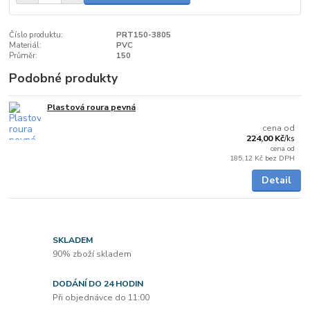
Číslo produktu:
PRT150-3805
Materiál:
PVC
Průměr:
150
Podobné produkty
Plastová roura pevná
do 2 dnů
cena od
224,00 Kč
/
ks
cena od
185,12 Kč
bez DPH
Detail
SKLADEM
90% zboží skladem
DODÁNÍ DO 24 HODIN
Při objednávce do 11:00