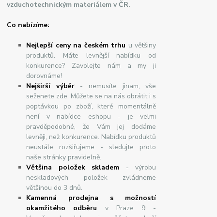
vzduchotechnickým materiálem v ČR.
Co nabízíme:
Nejlepší ceny na českém trhu
u většiny
produktů. Máte levnější nabídku od
konkurence? Zavolejte nám a my ji
dorovnáme!
Nej
š
ir
ší
v
ý
b
ě
r
- nemusíte jinam, vše
seženete zde. Můžete se na nás obrátit i s
poptávkou po zboží, které momentálně
není v nabídce eshopu - je velmi
pravděpodobné, že Vám jej dodáme
levněji, než konkurence. Nabídku produktů
neustále rozšiřujeme - sledujte proto
naše stránky pravidelně.
Většina položek skladem
- výrobu
neskladových položek zvládneme
většinou do 3 dnů.
Kamenná prodejna s možností
okamžitého odběru
v Praze 9 -