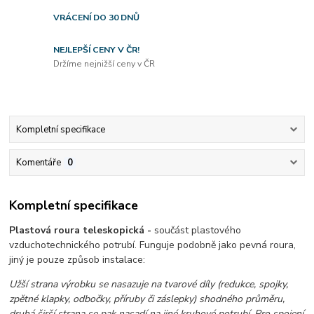
VRÁCENÍ DO 30 DNŮ
NEJLEPŠÍ CENY V ČR!
Držíme nejnižší ceny v ČR
Kompletní specifikace
Komentáře
0
Kompletní specifikace
Plastová roura teleskopická -
součást plastového
vzduchotechnického potrubí. Funguje podobně jako pevná roura,
jiný je pouze způsob instalace:
Užší strana výrobku se nasazuje na tvarové díly (redukce, spojky,
zpětné klapky, odbočky, příruby či záslepky) shodného průměru,
druhá širší strana se pak nasadí na jiné kruhové potrubí. Pro spojení