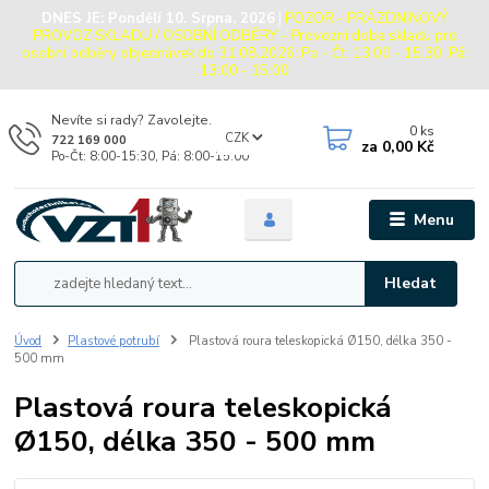
DNES JE:
Pondělí 10. Srpna, 2026
|
POZOR - PRÁZDNINOVÝ
PROVOZ SKLADU / OSOBNÍ ODBĚRY - Provozní doba skladu pro
osobní odběry objednávek do 31.08.2026: Po - Čt: 13:00 - 15:30, Pá:
13:00 - 15:00
Nevíte si rady? Zavolejte.
0
ks
CZK
722 169 000
za
0,00 Kč
Po-Čt: 8:00-15:30, Pá: 8:00-15:00
Menu
Hledat
Úvod
Plastové potrubí
Plastová roura teleskopická Ø150, délka 350 -
500 mm
Plastová roura teleskopická
Ø150, délka 350 - 500 mm