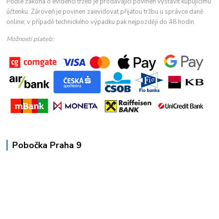
Podle zákona o evidenci tržeb je prodávající povinen vystavit kupujícímu
účtenku. Zároveň je povinen zaevidovat přijatou tržbu u správce daně
online; v případě technického výpadku pak nejpozději do 48 hodin.
Možnosti plateb:
Pobočka Praha 9