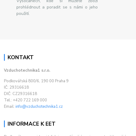
Vysočanech, kde si můžete zboží
prohlédnout a poradit se s námi o jeho
použití.
KONTAKT
Vzduchotechnika1 s.r.o.
Podkovářská 800/6, 190 00 Praha 9
IČ: 29316618
DIČ: CZ29316618
Tel.: +420 722 169 000
Email:
info@vzduchotechnika1.cz
INFORMACE K EET