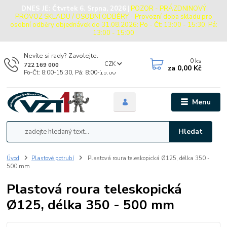
DNES JE:
Čtvrtek 6. Srpna, 2026
|
POZOR - PRÁZDNINOVÝ
PROVOZ SKLADU / OSOBNÍ ODBĚRY - Provozní doba skladu pro
osobní odběry objednávek do 31.08.2026: Po - Čt: 13:00 - 15:30, Pá:
13:00 - 15:00
Nevíte si rady? Zavolejte.
0
ks
CZK
722 169 000
za
0,00 Kč
Po-Čt: 8:00-15:30, Pá: 8:00-15:00
Menu
Hledat
Úvod
Plastové potrubí
Plastová roura teleskopická Ø125, délka 350 -
500 mm
Plastová roura teleskopická
Ø125, délka 350 - 500 mm