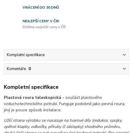
VRÁCENÍ DO 30 DNŮ
NEJLEPŠÍ CENY V ČR!
Držíme nejnižší ceny v ČR
Kompletní specifikace
Komentáře
0
Kompletní specifikace
Plastová roura teleskopická -
součást plastového
vzduchotechnického potrubí. Funguje podobně jako pevná roura,
jiný je pouze způsob instalace:
Užší strana výrobku se nasazuje na tvarové díly (redukce, spojky,
zpětné klapky, odbočky, příruby či záslepky) shodného průměru,
druhá širší strana se pak nasadí na jiné kruhové potrubí. Pro spojení