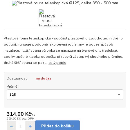
Plastová roura teleskopická - součást plastového vzduchotechnického
potrubí. Funguje podobně jako pevná roura, jiný je pouze způsob
instalace: Užší strana výrobku se nasazuje na tvarové díly (redukce,
spojky, zpětné klapky, odbočky, příruby či záslepky) shodného průměru,
druhá širší strana se pak ...
celý popis
Dostupnost
na dotaz
Průměr
314,00 Kč
/
ks
259,50 Kč
bez DPH
Přidat do košíku