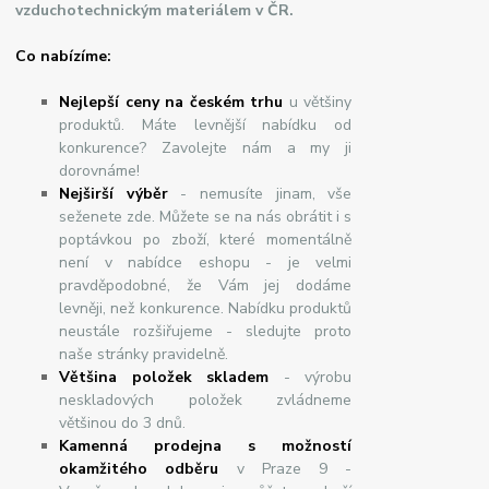
vzduchotechnickým materiálem v ČR.
Co nabízíme:
Nejlepší ceny na českém trhu
u většiny
produktů. Máte levnější nabídku od
konkurence? Zavolejte nám a my ji
dorovnáme!
Nej
š
ir
ší
v
ý
b
ě
r
- nemusíte jinam, vše
seženete zde. Můžete se na nás obrátit i s
poptávkou po zboží, které momentálně
není v nabídce eshopu - je velmi
pravděpodobné, že Vám jej dodáme
levněji, než konkurence. Nabídku produktů
neustále rozšiřujeme - sledujte proto
naše stránky pravidelně.
Většina položek skladem
- výrobu
neskladových položek zvládneme
většinou do 3 dnů.
Kamenná prodejna s možností
okamžitého odběru
v Praze 9 -