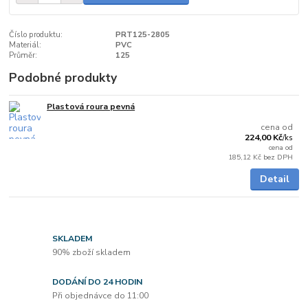
Číslo produktu:
PRT125-2805
Materiál:
PVC
Průměr:
125
Podobné produkty
Plastová roura pevná
do 2 dnů
cena od
224,00 Kč
/
ks
cena od
185,12 Kč
bez DPH
Detail
SKLADEM
90% zboží skladem
DODÁNÍ DO 24 HODIN
Při objednávce do 11:00