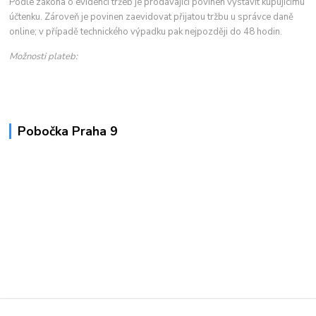
Podle zákona o evidenci tržeb je prodávající povinen vystavit kupujícímu
účtenku. Zároveň je povinen zaevidovat přijatou tržbu u správce daně
online; v případě technického výpadku pak nejpozději do 48 hodin.
Možnosti plateb:
Pobočka Praha 9