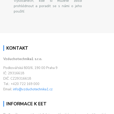
Vysočanech, kde si můžete zboží
prohlédnout a poradit se s námi o jeho
použití.
KONTAKT
Vzduchotechnika1 s.r.o.
Podkovářská 800/6, 190 00 Praha 9
IČ: 29316618
DIČ: CZ29316618
Tel.: +420 722 169 000
Email:
info@vzduchotechnika1.cz
INFORMACE K EET