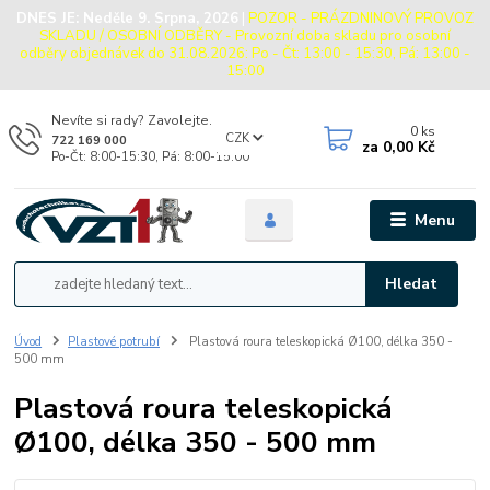
DNES JE:
Neděle 9. Srpna, 2026
|
POZOR - PRÁZDNINOVÝ PROVOZ
SKLADU / OSOBNÍ ODBĚRY - Provozní doba skladu pro osobní
odběry objednávek do 31.08.2026: Po - Čt: 13:00 - 15:30, Pá: 13:00 -
15:00
Nevíte si rady? Zavolejte.
0
ks
CZK
722 169 000
za
0,00 Kč
Po-Čt: 8:00-15:30, Pá: 8:00-15:00
Menu
Hledat
Úvod
Plastové potrubí
Plastová roura teleskopická Ø100, délka 350 -
500 mm
Plastová roura teleskopická
Ø100, délka 350 - 500 mm