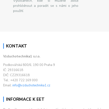
Vysočanech, kde si můžete zboží
prohlédnout a poradit se s námi o jeho
použití.
KONTAKT
Vzduchotechnika1 s.r.o.
Podkovářská 800/6, 190 00 Praha 9
IČ: 29316618
DIČ: CZ29316618
Tel.: +420 722 169 000
Email:
info@vzduchotechnika1.cz
INFORMACE K EET