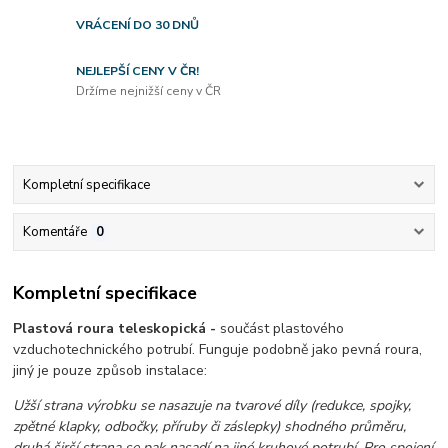
VRÁCENÍ DO 30 DNŮ
NEJLEPŠÍ CENY V ČR!
Držíme nejnižší ceny v ČR
Kompletní specifikace
Komentáře
0
Kompletní specifikace
Plastová roura teleskopická -
součást plastového
vzduchotechnického potrubí. Funguje podobně jako pevná roura,
jiný je pouze způsob instalace:
Užší strana výrobku se nasazuje na tvarové díly (redukce, spojky,
zpětné klapky, odbočky, příruby či záslepky) shodného průměru,
druhá širší strana se pak nasadí na jiné kruhové potrubí. Pro spojení