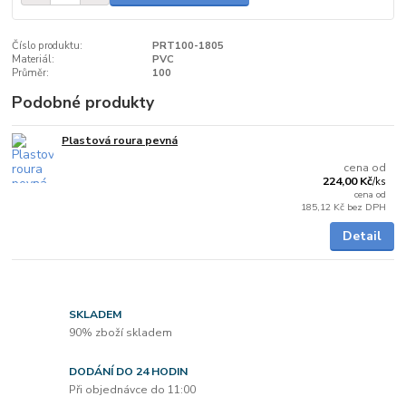
Číslo produktu:
PRT100-1805
Materiál:
PVC
Průměr:
100
Podobné produkty
Plastová roura pevná
do 2 dnů
cena od
224,00 Kč
/
ks
cena od
185,12 Kč
bez DPH
Detail
SKLADEM
90% zboží skladem
DODÁNÍ DO 24 HODIN
Při objednávce do 11:00