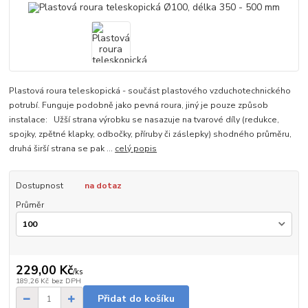
Plastová roura teleskopická - součást plastového vzduchotechnického
potrubí. Funguje podobně jako pevná roura, jiný je pouze způsob
instalace: Užší strana výrobku se nasazuje na tvarové díly (redukce,
spojky, zpětné klapky, odbočky, příruby či záslepky) shodného průměru,
druhá širší strana se pak ...
celý popis
Dostupnost
na dotaz
Průměr
229,00 Kč
/
ks
189,26 Kč
bez DPH
Přidat do košíku