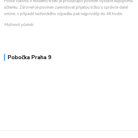
Podle zákona o evidenci tržeb je prodávající povinen vystavit kupujícímu
účtenku. Zároveň je povinen zaevidovat přijatou tržbu u správce daně
online; v případě technického výpadku pak nejpozději do 48 hodin.
Možnosti plateb:
Pobočka Praha 9