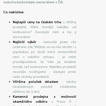
vzduchotechnickým materiálem v ČR.
Co nabízíme:
Nejlepší ceny na českém trhu
u většiny
produktů. Máte levnější nabídku od
konkurence? Zavolejte nám a my ji
dorovnáme!
Nej
š
ir
ší
v
ý
b
ě
r
- nemusíte jinam, vše
seženete zde. Můžete se na nás obrátit i s
poptávkou po zboží, které momentálně
není v nabídce eshopu - je velmi
pravděpodobné, že Vám jej dodáme
levněji, než konkurence. Nabídku produktů
neustále rozšiřujeme - sledujte proto
naše stránky pravidelně.
Většina položek skladem
- výrobu
neskladových položek zvládneme
většinou do 3 dnů.
Kamenná prodejna s možností
okamžitého odběru
v Praze 9 -