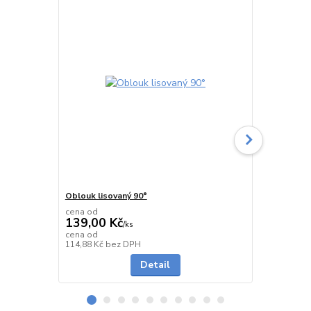
Oblouk lisovaný 90°
Oblouk seg
cena od
cena od
139,00 Kč
478,00 K
/
ks
cena od
cena od
Skladem
114,88 Kč
bez DPH
395,04 Kč
be
Detail