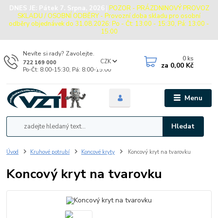
DNES JE:
Pátek 7. Srpna, 2026
|
POZOR - PRÁZDNINOVÝ PROVOZ
SKLADU / OSOBNÍ ODBĚRY - Provozní doba skladu pro osobní
odběry objednávek do 31.08.2026: Po - Čt: 13:00 - 15:30, Pá: 13:00 -
15:00
Nevíte si rady? Zavolejte.
0
ks
CZK
722 169 000
za
0,00 Kč
Po-Čt: 8:00-15:30, Pá: 8:00-15:00
Menu
Hledat
Úvod
Kruhové potrubí
Koncové kryty
Koncový kryt na tvarovku
Koncový kryt na tvarovku