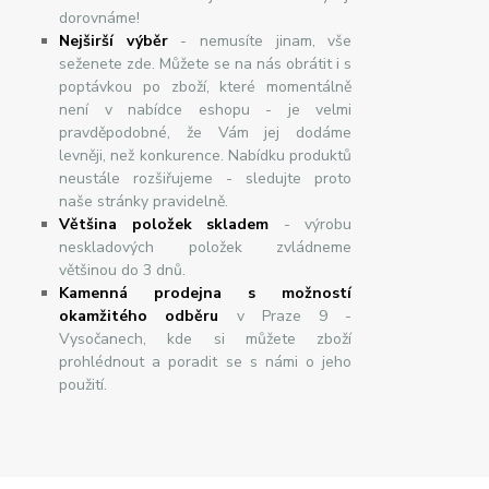
dorovnáme!
Nej
š
ir
ší
v
ý
b
ě
r
- nemusíte jinam, vše
seženete zde. Můžete se na nás obrátit i s
poptávkou po zboží, které momentálně
není v nabídce eshopu - je velmi
pravděpodobné, že Vám jej dodáme
levněji, než konkurence. Nabídku produktů
neustále rozšiřujeme - sledujte proto
naše stránky pravidelně.
Většina položek skladem
- výrobu
neskladových položek zvládneme
většinou do 3 dnů.
Kamenná prodejna s možností
okamžitého odběru
v Praze 9 -
Vysočanech, kde si můžete zboží
prohlédnout a poradit se s námi o jeho
použití.