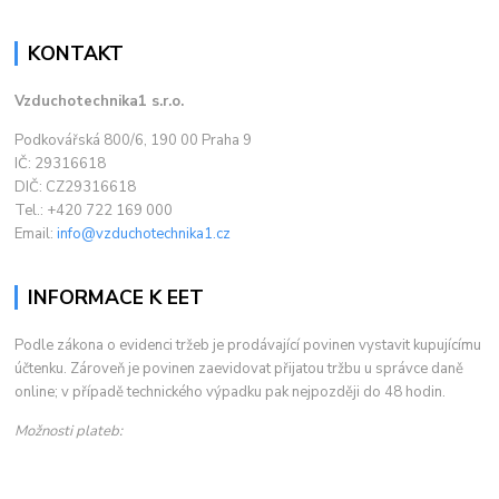
KONTAKT
Vzduchotechnika1 s.r.o.
Podkovářská 800/6, 190 00 Praha 9
IČ: 29316618
DIČ: CZ29316618
Tel.: +420 722 169 000
Email:
info@vzduchotechnika1.cz
INFORMACE K EET
Podle zákona o evidenci tržeb je prodávající povinen vystavit kupujícímu
účtenku. Zároveň je povinen zaevidovat přijatou tržbu u správce daně
online; v případě technického výpadku pak nejpozději do 48 hodin.
Možnosti plateb: