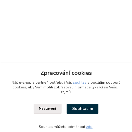
Zpracování cookies
Náš e-shop a partneři potřebují Váš
souhlas
s použitím souborů
cookies, aby Vám mohli zobrazovat informace týkající se Vašich
zájmů.
Souhlasím
Nastavení
Designed by: Vzduchotechnika1 s.r.o.
Vytvořeno na
Eshop-rychle.cz
Souhlas můžete odmítnout
zde
.