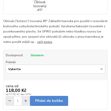
Oblouk ("koleno") lisovaný 45° Základní tvarovka pro použití v rozvodech
kruhového vzduchotechnického potrubí. Vyrobena tlakovým lisováním z
pozinkovaného plechu. Se SPIRO potrubím nebo hladkou rourou lze
spojit přímo, pro spojení více oblouků (či oblouku s jinou tvarovkou) je
nutno použít vnější sp...
celý popis
Dostupnost
Skladem
Průměr
cena od
118,00 Kč
od
97,52 Kč
bez DPH
Přidat do košíku