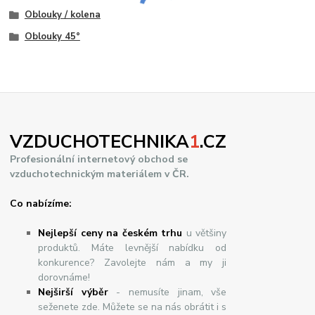
Oblouky / kolena
Oblouky 45°
VZDUCHOTECHNIKA
1
.CZ
Profesionální internetový obchod se
vzduchotechnickým materiálem v ČR.
Co nabízíme:
Nejlepší ceny na českém trhu
u většiny
produktů. Máte levnější nabídku od
konkurence? Zavolejte nám a my ji
dorovnáme!
Nej
š
ir
ší
v
ý
b
ě
r
- nemusíte jinam, vše
seženete zde. Můžete se na nás obrátit i s