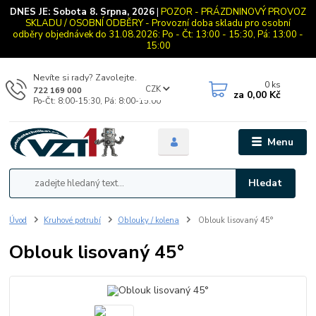
DNES JE:
Sobota 8. Srpna, 2026
|
POZOR - PRÁZDNINOVÝ PROVOZ
SKLADU / OSOBNÍ ODBĚRY - Provozní doba skladu pro osobní
odběry objednávek do 31.08.2026: Po - Čt: 13:00 - 15:30, Pá: 13:00 -
15:00
Nevíte si rady? Zavolejte.
0
ks
CZK
722 169 000
za
0,00 Kč
Po-Čt: 8:00-15:30, Pá: 8:00-15:00
Menu
Hledat
Úvod
Kruhové potrubí
Oblouky / kolena
Oblouk lisovaný 45°
Oblouk lisovaný 45°