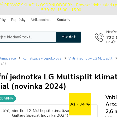
PROVOZ SKLADU / OSOBNÍ ODBĚRY - Provozní doba skladu pro o
- 15:30, Pá: 13:00 - 15:00
ínky
Poptávky
Velkoobchod
Kontakty
Nevíte
Hledat
722 
Po-Čt:
limatizace
Klimatizace vícepokojové
Vnitřní jednotky LG Multisplit
024)
řní jednotka LG Multisplit klima
ial (novinka 2024)
Vnit
 ZDARMA
Artc
Až - 34 %
2,6 