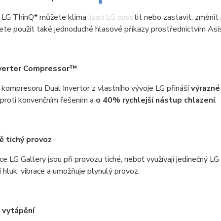
í LG ThinQ* můžete klimatizaci LG spustit nebo zastavit, změnit
ete použít také jednoduché hlasové příkazy prostřednictvím As
verter Compressor™
kompresoru Dual Invertor z vlastního vývoje LG přináší
výrazné 
proti konvenčním řešením a
o 40% rychlejší nástup chlazení
.
 tichý provoz
ce LG Gallery jsou při provozu tiché, neboť využívají jedinečný
 hluk, vibrace a umožňuje plynulý provoz.
 vytápění