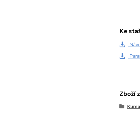
Ke sta
Návo
Para
Zboží 
Klima