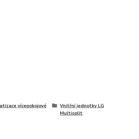
atizace vícepokojové
Vnitřní jednotky LG
Multisplit