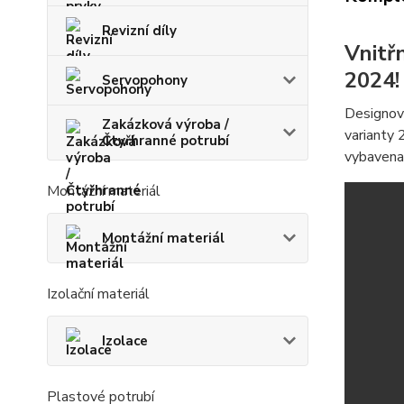
Revizní díly
Vnitř
2024!
Servopohony
Designová
Zakázková výroba /
varianty
Čtyřhranné potrubí
vybavena 
Montážní materiál
Montážní materiál
Izolační materiál
Izolace
Plastové potrubí