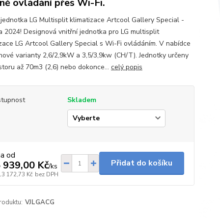
ně ovládání přes Wi-Fi.
 jednotka LG Multisplit klimatizace Artcool Gallery Special -
a 2024! Designová vnitřní jednotka pro LG multisplit
izace LG Artcool Gallery Special s Wi-Fi ovládáním. V nabídce
nové varianty 2,6/2,9kW a 3,5/3,9kw (CH/T). Jednotky určeny
storu až 70m3 (2,6) nebo dokonce...
celý popis
tupnost
Skladem
p
na od
Přidat do košíku
 939,00 Kč
/
ks
13 172,73 Kč
bez DPH
roduktu:
VJLGACG