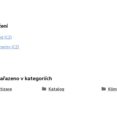
žení
d (CZ)
metry (CZ)
zařazeno v kategoriích
tizace
Katalog
Klim