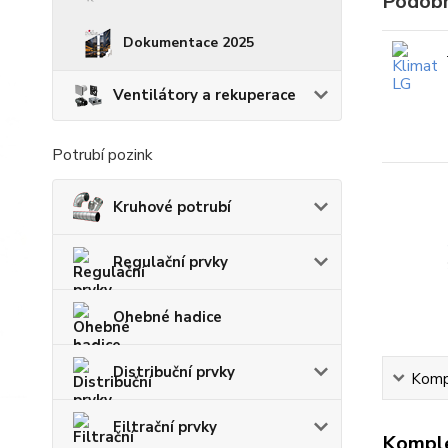
Podobn
Dokumentace 2025
Ventilátory a rekuperace
Potrubí pozink
Kruhové potrubí
Regulační prvky
Ohebné hadice
Distribuční prvky
Kompl
Filtrační prvky
Komple