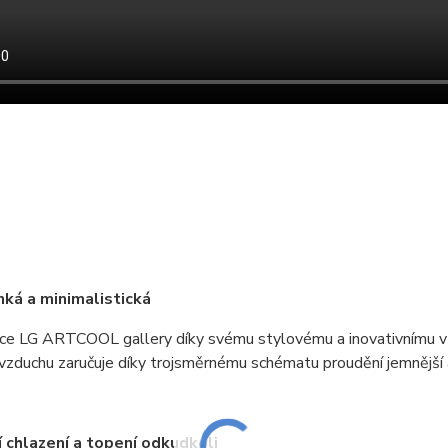
nká a minimalistická
ace LG ARTCOOL gallery díky svému stylovému a inovativnímu 
vzduchu zaručuje díky trojsměrnému schématu proudění jemnější a
 chlazení a topení odkudkoli