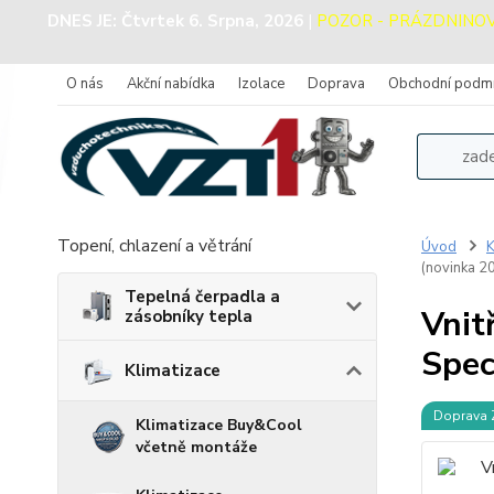
DNES JE:
Čtvrtek 6. Srpna, 2026
|
POZOR - PRÁZDNINOVÝ 
O nás
Akční nabídka
Izolace
Doprava
Obchodní podm
Topení, chlazení a větrání
Úvod
K
(novinka 2
Tepelná čerpadla a
Vnit
zásobníky tepla
Spec
Klimatizace
Doprava
Klimatizace Buy&Cool
včetně montáže