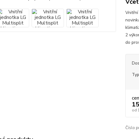
Včet
Vnitřní
novink
klimat
2 výko
do pro
Dos
Ty
ce
15
od
Číslo p