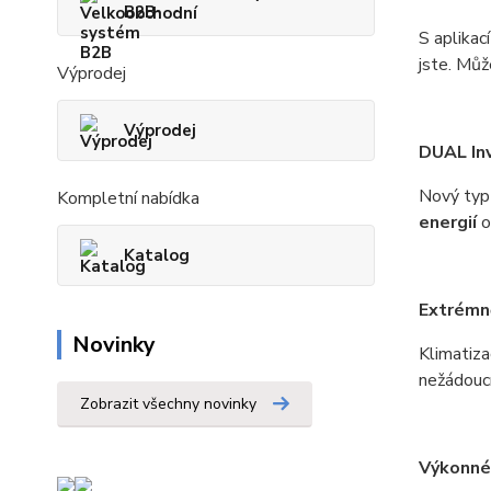
B2B
S aplikac
jste. Můž
Výprodej
Výprodej
DUAL In
Nový typ 
Kompletní nabídka
energií
o
Katalog
Extrémně
Novinky
Klimatiza
nežádoucí
Zobrazit všechny novinky
Výkonné