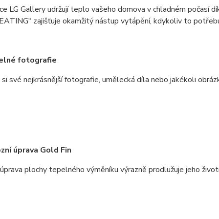
ace LG Gallery udržují teplo vašeho domova v chladném počasí 
TING" zajišťuje okamžitý nástup vytápění, kdykoliv to potřebu
elné fotografie
si své nejkrásnější fotografie, umělecká díla nebo jakékoli obráz
zní úprava Gold Fin
 úprava plochy tepelného výměníku výrazně prodlužuje jeho život