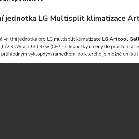
ní jednotka LG Multisplit klimatizace Ar
 vnitřní jednotka pro LG multisplit klimatizace
LG Artcool Gal
 2,6/2,9kW a 3,5/3,9kw (CH/T). Jednotky určeny do prostoru až
průhledným výklopným rámečkem, do kterého je možné umístit Va