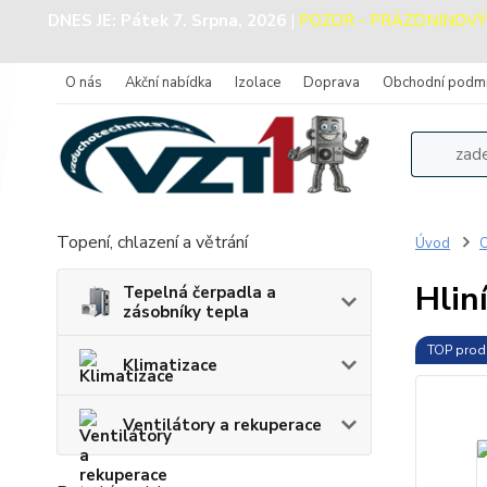
DNES JE:
Pátek 7. Srpna, 2026
|
POZOR - PRÁZDNINOVÝ PR
O nás
Akční nabídka
Izolace
Doprava
Obchodní podm
Topení, chlazení a větrání
Úvod
O
Hlin
Tepelná čerpadla a
zásobníky tepla
TOP prod
Klimatizace
Ventilátory a rekuperace