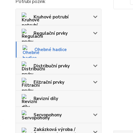
Potrubí pozink
Kruhové potrubí
Regulační prvky
Ohebné hadice
Distribuční prvky
Filtrační prvky
Revizní díly
Servopohony
Zakázková výroba /