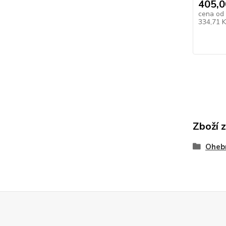
405,0
cena od
334,71 
Zboží 
Oheb