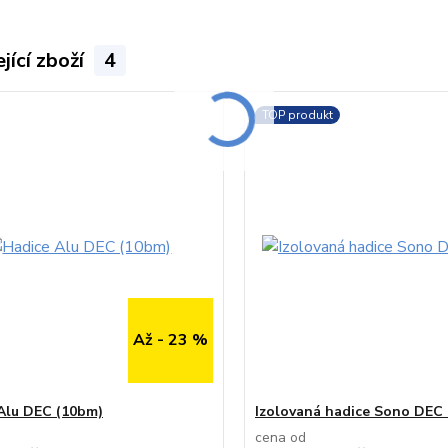
jící zboží
4
TOP produkt
Až - 23 %
Alu DEC (10bm)
Izolovaná hadice Sono DEC 
cena od