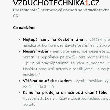
VZDUCHOTECHNIKA
1
.CZ
Profesionální internetový obchod se vzduchotechn
ČR.
Co nabízíme:
Nejlepší ceny na českém trhu
u většiny pro
nabídku od konkurence? Zavolejte nám a my ji dor
Nej
š
ir
ší
v
ý
b
ě
r
- nemusíte jinam, vše seženete z
obrátit i s poptávkou po zboží, které momentálně
- je velmi pravděpodobné, že Vám jej dodáme lev
Nabídku produktů neustále rozšiřujeme - sleduj
pravidelně.
Většina položek skladem
- výrobu neskladový
většinou do 3 dnů.
Kamenná prodejna s možností okamžitého 
Vysočanech, kde si můžete zboží prohlédnout a po
použití.