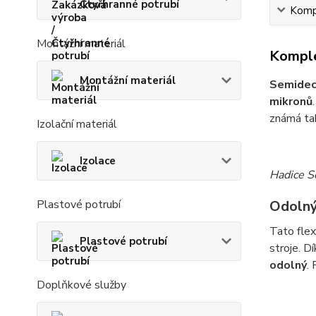
Čtyřhranné potrubí
Kompl
Montážní materiál
Komple
Montážní materiál
Semide
mikronů
známá ta
Izolační materiál
Izolace
Hadice Se
Plastové potrubí
Odolný
Tato flex
Plastové potrubí
stroje. 
odolný
.
Doplňkové služby