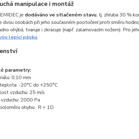
uchá manipulace i montáž
SEMIDEC je
dodáváno ve stlačeném stavu
, tj. zhruba 30 % k
e dvou osobách při jeho současném pootočení proti směru hodin
adno ohýbá, tvaruje i zkracuje (např. zalamovacím nožem). Pro j
vou lepicí pásku
.
šenství
ké parametry:
riálu: 0,10 mm
 teplota: -20°C do +250°C
lost vzduchu: 25 m/s
k vzduchu: 2000 Pa
poloměru ohybu: R = 1D