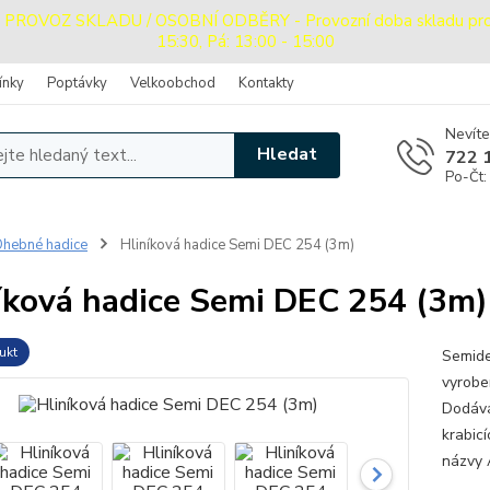
OVOZ SKLADU / OSOBNÍ ODBĚRY - Provozní doba skladu pro oso
15:30, Pá: 13:00 - 15:00
ínky
Poptávky
Velkoobchod
Kontakty
Nevíte
Hledat
722 
Po-Čt:
hebné hadice
Hliníková hadice Semi DEC 254 (3m)
íková hadice Semi DEC 254 (3m)
ukt
Semide
vyrobe
Dodává
krabic
názvy 