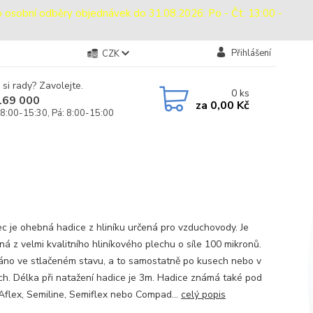
bní odběry objednávek do 31.08.2026: Po - Čt: 13:00 -
Přihlášení
CZK
 si rady? Zavolejte.
0
ks
169 000
za
0,00 Kč
 8:00-15:30, Pá: 8:00-15:00
c je ohebná hadice z hliníku určená pro vzduchovody. Je
ná z velmi kvalitního hliníkového plechu o síle 100 mikronů.
no ve stlačeném stavu, a to samostatně po kusech nebo v
ích. Délka při natažení hadice je 3m. Hadice známá také pod
Aflex, Semiline, Semiflex nebo Compad...
celý popis