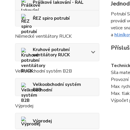
Práškové lakování - RAL
Jednod
Potrubí 
ŘEZ spiro potrubí
provádí v
velice sn
a
hliníko
Německé ventilátory RUCK
Příslu
Kruhové potrubní
ventilátory RUCK
Technic
Velkoobchodní systém B2B
Síla mate
Provozní
Velkoobchodní systém
Max. rych
B2B
Max. tla
Výpočet 
Výprodej
Výprodej