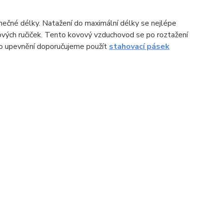
onečné délky. Natažení do maximální délky se nejlépe
ových ručiček. Tento kovový vzduchovod se po roztažení
eho upevnění doporučujeme použít
stahovací pásek