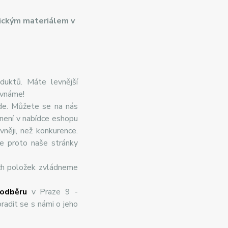
ickým materiálem v
duktů. Máte levnější
ovnáme!
de. Můžete se na nás
 není v nabídce eshopu
něji, než konkurence.
te proto naše stránky
ch položek zvládneme
odběru
v Praze 9 -
radit se s námi o jeho