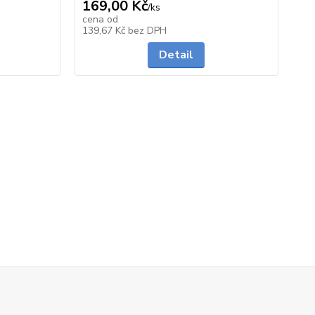
169,00 Kč
49
/
ks
cena od
ce
skladem
Skladem
139,67 Kč
bez DPH
40
Detail