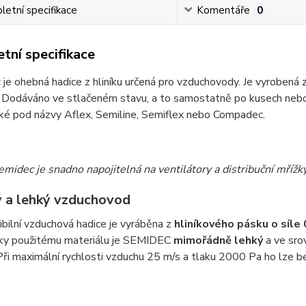
etní specifikace
Komentáře
0
tní specifikace
c
je ohebná hadice z hliníku určená pro vzduchovody. Je vyrobená 
. Dodáváno ve stlačeném stavu, a to samostatně po kusech nebo v
ké pod názvy Aflex, Semiline, Semiflex nebo Compadec.
midec je snadno napojitelná na ventilátory a distribuční mřížk
 a lehký vzduchovod
ibilní vzduchová hadice je vyráběna z
hliníkového pásku o síle
Díky použitému materiálu je SEMIDEC
mimořádně lehký
a ve sro
 Při maximální rychlosti vzduchu 25 m/s a tlaku 2000 Pa ho lze 