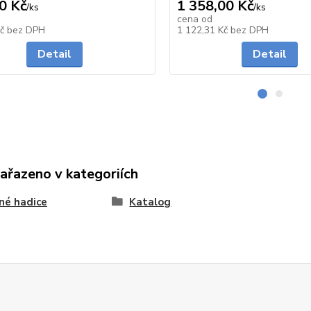
0 Kč
1 358,00 Kč
/
ks
/
ks
cena od
Skladem
Kč
bez DPH
1 122,31 Kč
bez DPH
Detail
Detail
zařazeno v kategoriích
né hadice
Katalog