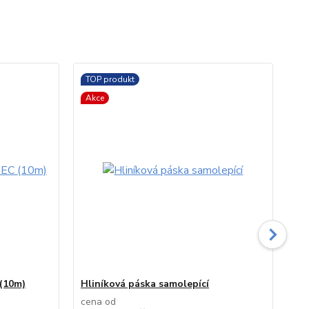
TOP produkt
Akce
(10m)
Hliníková páska samolepící
St
cena od
ce