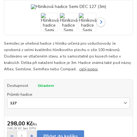
Semidec je ohebná hadice z hliníku určená pro vzduchovody. Je
vyrobená z velmi kvalitního hliníkového plechu o síle 100 mikronů.
Dodáváno ve stlačeném stavu, a to samostatně po kusech nebo v
krabicích. Délka při natažení hadice je 3m. Hadice známá také pod názvy
Aflex, Semiline, Semiflex nebo Compad...
celý popis
Dostupnost
Skladem
Průměr hadice
298,00 Kč
/
ks
246,28 Kč
bez DPH
Přidat do košíku