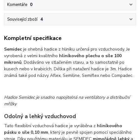
Komentáře
0
Související zboží
4
Kompletní specifikace
Semidec
je ohebná hadice z hliníku určená pro vzduchovody. Je
vyrobená z velmi kvalitního
hliníkového plechu o síle 100
mikronů
. Dodáváno ve stlačeném stavu, a to samostatně po
kusech nebo v krabicích. Délka při natažení hadice je 3m. Hadice
známá také pod názvy Aflex, Semiline, Semiflex nebo Compadec.
Hadice Semidec je snadno napojitelná na ventilátory a distribuční
mřížky
Odolný a lehký vzduchovod
Tato flexibilní vzduchová hadice je vyráběna z
hliníkového
pásku o síle 0,10 mm
, který je pevně spojen pomocí speciálního
stroje. Díky použitému materiálu je SEMIDEC
mimořádně lehký
a