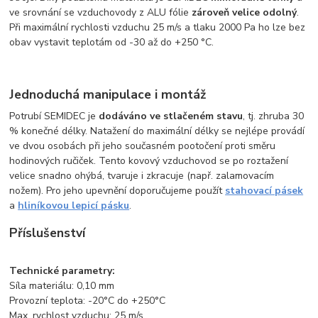
ve srovnání se vzduchovody z ALU fólie
zároveň velice odolný
.
Při maximální rychlosti vzduchu 25 m/s a tlaku 2000 Pa ho lze bez
obav vystavit teplotám od -30 až do +250 °C.
Jednoduchá manipulace i montáž
Potrubí SEMIDEC je
dodáváno ve stlačeném stavu
, tj. zhruba 30
% konečné délky. Natažení do maximální délky se nejlépe provádí
ve dvou osobách při jeho současném pootočení proti směru
hodinových ručiček. Tento kovový vzduchovod se po roztažení
velice snadno ohýbá, tvaruje i zkracuje (např. zalamovacím
nožem). Pro jeho upevnění doporučujeme použít
stahovací pásek
a
hliníkovou lepicí pásku
.
Příslušenství
Technické parametry:
Síla materiálu: 0,10 mm
Provozní teplota: -20°C do +250°C
Max. rychlost vzduchu: 25 m/s