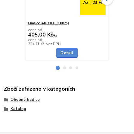
Až - 23 %
Hadice Alu DEC (10bm)
Izolovaná h
cena od
cena od
405,00 Kč
1 358,00
/
ks
cena od
cena od
Skladem
334,71 Kč
bez DPH
1 122,31 Kč
Detail
Zboží zařazeno v kategoriích
Ohebné hadice
Katalog