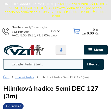
DNES JE:
Sobota 8. Srpna, 2026
|
POZOR - PRÁZDNINOVÝ PROVOZ
SKLADU / OSOBNÍ ODBĚRY - Provozní doba skladu pro osobní
odběry objednávek do 31.08.2026: Po - Čt: 13:00 - 15:30, Pá: 13:00 -
15:00
Nevíte si rady? Zavolejte.
0
ks
CZK
722 169 000
za
0,00 Kč
Po-Čt: 8:00-15:30, Pá: 8:00-15:00
Menu
Hledat
Úvod
Ohebné hadice
Hliníková hadice Semi DEC 127 (3m)
Hliníková hadice Semi DEC 127
(3m)
TOP produkt