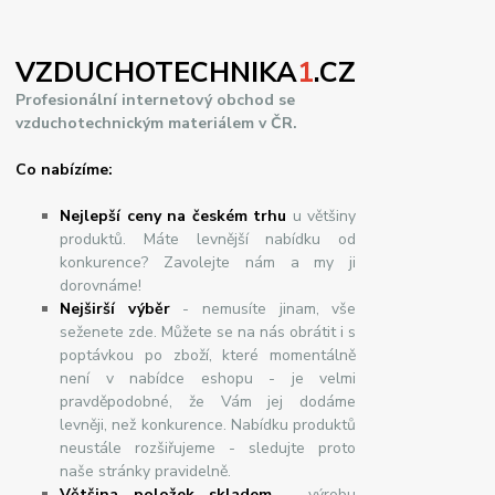
VZDUCHOTECHNIKA
1
.CZ
Profesionální internetový obchod se
vzduchotechnickým materiálem v ČR.
Co nabízíme:
Nejlepší ceny na českém trhu
u většiny
produktů. Máte levnější nabídku od
konkurence? Zavolejte nám a my ji
dorovnáme!
Nej
š
ir
ší
v
ý
b
ě
r
- nemusíte jinam, vše
seženete zde. Můžete se na nás obrátit i s
poptávkou po zboží, které momentálně
není v nabídce eshopu - je velmi
pravděpodobné, že Vám jej dodáme
levněji, než konkurence. Nabídku produktů
neustále rozšiřujeme - sledujte proto
naše stránky pravidelně.
Většina položek skladem
- výrobu