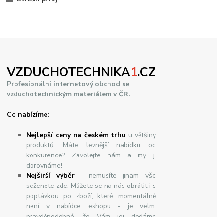
VZDUCHOTECHNIKA
1
.CZ
Profesionální internetový obchod se
vzduchotechnickým materiálem v ČR.
Co nabízíme:
Nejlepší ceny na českém trhu
u většiny
produktů. Máte levnější nabídku od
konkurence? Zavolejte nám a my ji
dorovnáme!
Nej
š
ir
ší
v
ý
b
ě
r
- nemusíte jinam, vše
seženete zde. Můžete se na nás obrátit i s
poptávkou po zboží, které momentálně
není v nabídce eshopu - je velmi
pravděpodobné, že Vám jej dodáme