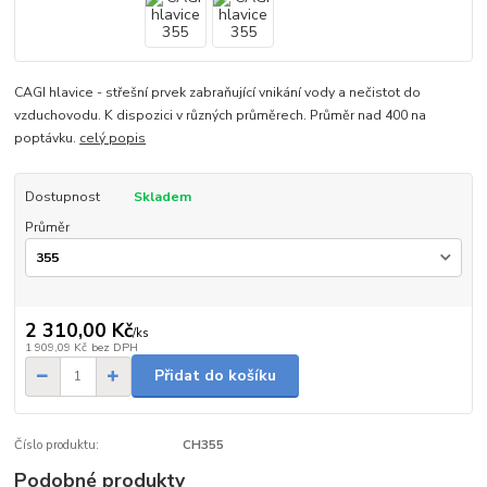
CAGI hlavice - střešní prvek zabraňující vnikání vody a nečistot do
vzduchovodu. K dispozici v různých průměrech. Průměr nad 400 na
poptávku.
celý popis
Dostupnost
Skladem
Průměr
2 310,00 Kč
/
ks
1 909,09 Kč
bez DPH
Přidat do košíku
Číslo produktu:
CH355
Podobné produkty