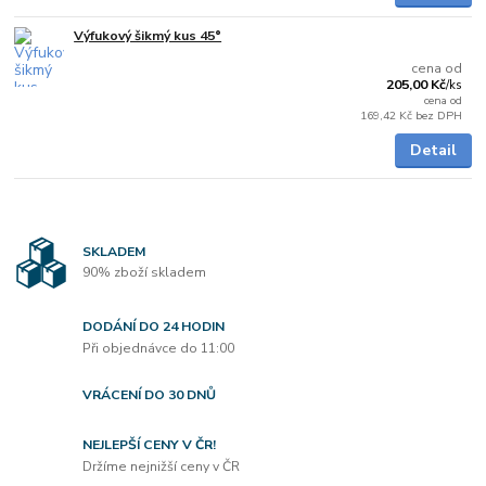
Výfukový šikmý kus 45°
Skladem
cena od
205,00 Kč
/
ks
cena od
169,42 Kč
bez DPH
Detail
SKLADEM
90% zboží skladem
DODÁNÍ DO 24 HODIN
Při objednávce do 11:00
VRÁCENÍ DO 30 DNŮ
NEJLEPŠÍ CENY V ČR!
Držíme nejnižší ceny v ČR