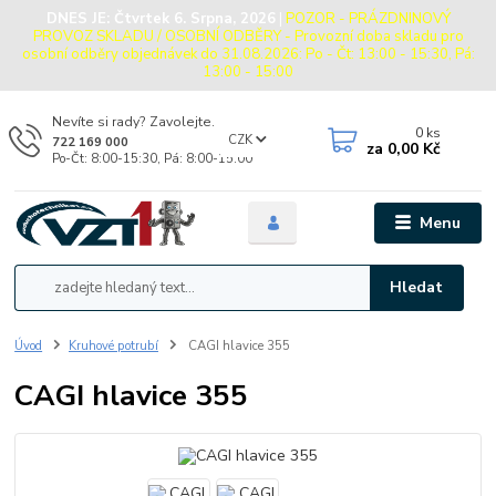
DNES JE:
Čtvrtek 6. Srpna, 2026
|
POZOR - PRÁZDNINOVÝ
PROVOZ SKLADU / OSOBNÍ ODBĚRY - Provozní doba skladu pro
osobní odběry objednávek do 31.08.2026: Po - Čt: 13:00 - 15:30, Pá:
13:00 - 15:00
Nevíte si rady? Zavolejte.
0
ks
CZK
722 169 000
za
0,00 Kč
Po-Čt: 8:00-15:30, Pá: 8:00-15:00
Menu
Hledat
Úvod
Kruhové potrubí
CAGI hlavice 355
CAGI hlavice 355