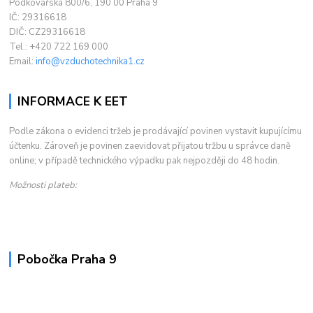
Podkovářská 800/6, 190 00 Praha 9
IČ: 29316618
DIČ: CZ29316618
Tel.: +420 722 169 000
Email:
info@vzduchotechnika1.cz
INFORMACE K EET
Podle zákona o evidenci tržeb je prodávající povinen vystavit kupujícímu
účtenku. Zároveň je povinen zaevidovat přijatou tržbu u správce daně
online; v případě technického výpadku pak nejpozději do 48 hodin.
Možnosti plateb:
Pobočka Praha 9