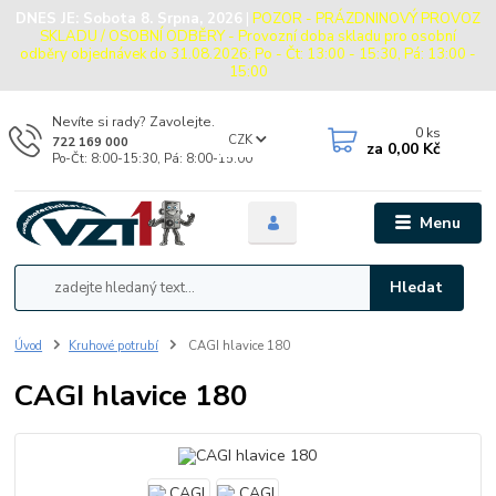
DNES JE:
Sobota 8. Srpna, 2026
|
POZOR - PRÁZDNINOVÝ PROVOZ
SKLADU / OSOBNÍ ODBĚRY - Provozní doba skladu pro osobní
odběry objednávek do 31.08.2026: Po - Čt: 13:00 - 15:30, Pá: 13:00 -
15:00
Nevíte si rady? Zavolejte.
0
ks
CZK
722 169 000
za
0,00 Kč
Po-Čt: 8:00-15:30, Pá: 8:00-15:00
Menu
Hledat
Úvod
Kruhové potrubí
CAGI hlavice 180
CAGI hlavice 180