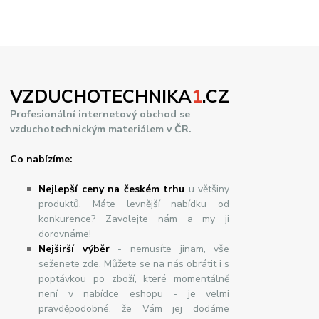
VZDUCHOTECHNIKA
1
.CZ
Profesionální internetový obchod se
vzduchotechnickým materiálem v ČR.
Co nabízíme:
Nejlepší ceny na českém trhu
u většiny
produktů. Máte levnější nabídku od
konkurence? Zavolejte nám a my ji
dorovnáme!
Nej
š
ir
ší
v
ý
b
ě
r
- nemusíte jinam, vše
seženete zde. Můžete se na nás obrátit i s
poptávkou po zboží, které momentálně
není v nabídce eshopu - je velmi
pravděpodobné, že Vám jej dodáme