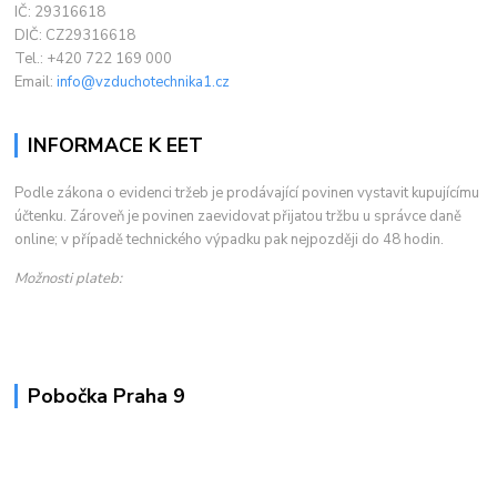
IČ: 29316618
DIČ: CZ29316618
Tel.: +420 722 169 000
Email:
info@vzduchotechnika1.cz
INFORMACE K EET
Podle zákona o evidenci tržeb je prodávající povinen vystavit kupujícímu
účtenku. Zároveň je povinen zaevidovat přijatou tržbu u správce daně
online; v případě technického výpadku pak nejpozději do 48 hodin.
Možnosti plateb:
Pobočka Praha 9