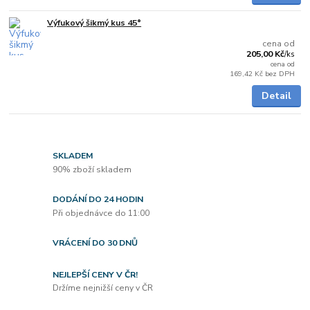
Výfukový šikmý kus 45°
Skladem
cena od
205,00 Kč
/
ks
cena od
169,42 Kč
bez DPH
Detail
SKLADEM
90% zboží skladem
DODÁNÍ DO 24 HODIN
Při objednávce do 11:00
VRÁCENÍ DO 30 DNŮ
NEJLEPŠÍ CENY V ČR!
Držíme nejnižší ceny v ČR