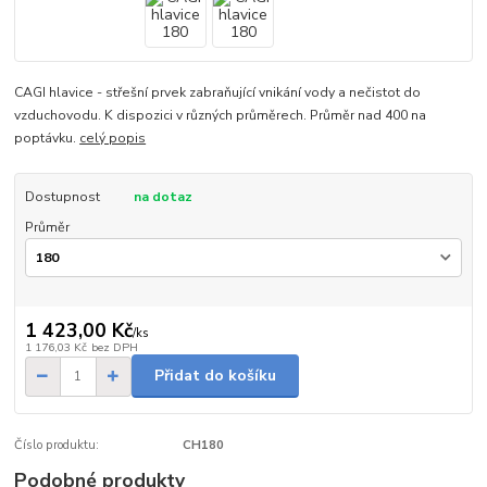
CAGI hlavice - střešní prvek zabraňující vnikání vody a nečistot do
vzduchovodu. K dispozici v různých průměrech. Průměr nad 400 na
poptávku.
celý popis
Dostupnost
na dotaz
Průměr
1 423,00 Kč
/
ks
1 176,03 Kč
bez DPH
Přidat do košíku
Číslo produktu:
CH180
Podobné produkty