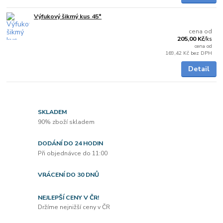
Výfukový šikmý kus 45°
Skladem
cena od
205,00 Kč
/
ks
cena od
169,42 Kč
bez DPH
Detail
SKLADEM
90% zboží skladem
DODÁNÍ DO 24 HODIN
Při objednávce do 11:00
VRÁCENÍ DO 30 DNŮ
NEJLEPŠÍ CENY V ČR!
Držíme nejnižší ceny v ČR