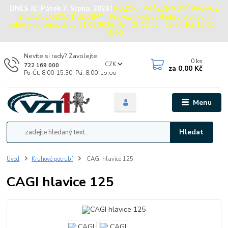
DNES JE:
Pátek 7. Srpna, 2026
|
POZOR - PRÁZDNINOVÝ PROVOZ
SKLADU / OSOBNÍ ODBĚRY - Provozní doba skladu pro osobní
odběry objednávek do 31.08.2026: Po - Čt: 13:00 - 15:30, Pá: 13:00 -
15:00
Nevíte si rady? Zavolejte.
0
ks
CZK
722 169 000
za
0,00 Kč
Po-Čt: 8:00-15:30, Pá: 8:00-15:00
Menu
Hledat
Úvod
Kruhové potrubí
CAGI hlavice 125
CAGI hlavice 125