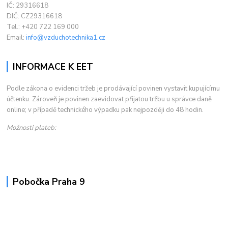
IČ: 29316618
DIČ: CZ29316618
Tel.: +420 722 169 000
Email:
info@vzduchotechnika1.cz
INFORMACE K EET
Podle zákona o evidenci tržeb je prodávající povinen vystavit kupujícímu
účtenku. Zároveň je povinen zaevidovat přijatou tržbu u správce daně
online; v případě technického výpadku pak nejpozději do 48 hodin.
Možnosti plateb:
Pobočka Praha 9