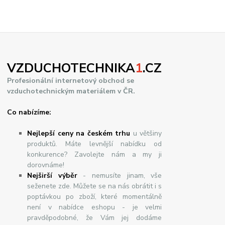
VZDUCHOTECHNIKA
1
.CZ
Profesionální internetový obchod se
vzduchotechnickým materiálem v ČR.
Co nabízíme:
Nejlepší ceny na českém trhu
u většiny
produktů. Máte levnější nabídku od
konkurence? Zavolejte nám a my ji
dorovnáme!
Nej
š
ir
ší
v
ý
b
ě
r
- nemusíte jinam, vše
seženete zde. Můžete se na nás obrátit i s
poptávkou po zboží, které momentálně
není v nabídce eshopu - je velmi
pravděpodobné, že Vám jej dodáme