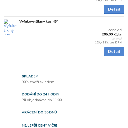
108,26 Kč
bez DPH
Detail
Výfukový šikmý kus 45°
Skladem
cena od
205,00 Kč
/
ks
cena od
169,42 Kč
bez DPH
Detail
SKLADEM
90% zboží skladem
DODÁNÍ DO 24 HODIN
Při objednávce do 11:00
VRÁCENÍ DO 30 DNŮ
NEJLEPŠÍ CENY V ČR!