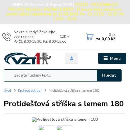
DNES JE:
Čtvrtek 6. Srpna, 2026
|
POZOR - PRÁZDNINOVÝ
PROVOZ SKLADU / OSOBNÍ ODBĚRY - Provozní doba skladu pro
osobní odběry objednávek do 31.08.2026: Po - Čt: 13:00 - 15:30, Pá:
13:00 - 15:00
Nevíte si rady? Zavolejte.
0
ks
CZK
722 169 000
za
0,00 Kč
Po-Čt: 8:00-15:30, Pá: 8:00-15:00
Menu
Hledat
Úvod
Kruhové potrubí
Protidešťová stříška s lemem 180
Protidešťová stříška s lemem 180