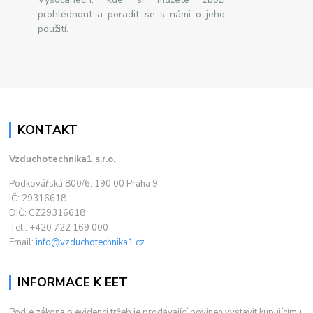
prohlédnout a poradit se s námi o jeho
použití.
KONTAKT
Vzduchotechnika1 s.r.o.
Podkovářská 800/6, 190 00 Praha 9
IČ: 29316618
DIČ: CZ29316618
Tel.: +420 722 169 000
Email:
info@vzduchotechnika1.cz
INFORMACE K EET
Podle zákona o evidenci tržeb je prodávající povinen vystavit kupujícímu