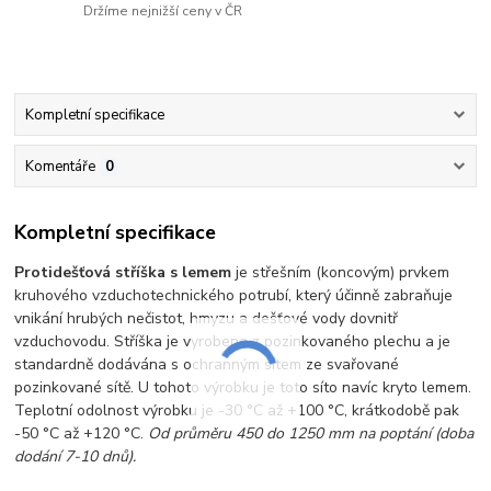
Držíme nejnižší ceny v ČR
Kompletní specifikace
Komentáře
0
Kompletní specifikace
Protidešťová stříška s lemem
je střešním (koncovým) prvkem
kruhového vzduchotechnického potrubí, který účinně zabraňuje
vnikání hrubých nečistot, hmyzu a dešťové vody dovnitř
vzduchovodu. Stříška je vyrobena z pozinkovaného plechu a je
standardně dodávána s ochranným sítem ze svařované
pozinkované sítě. U tohoto výrobku je toto síto navíc kryto lemem.
Teplotní odolnost výrobku je -30 °C až +100 °C, krátkodobě pak
-50 °C až +120 °C.
Od průměru 450 do 1250 mm na poptání (doba
dodání 7-10 dnů).