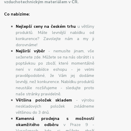
vzduchotechnickým materiálem v ČR.
Co nabízíme:
Nejlepší ceny na českém trhu
u většiny
produktů. Máte levnější nabídku od
konkurence? Zavolejte nám a my ji
dorovnáme!
Nej
š
ir
ší
v
ý
b
ě
r
- nemusíte jinam, vše
seženete zde. Můžete se na nás obrátit i s
poptávkou po zboží, které momentálně
není v nabídce eshopu - je velmi
pravděpodobné, že Vám jej dodáme
levněji, než konkurence. Nabídku produktů
neustále rozšiřujeme - sledujte proto
naše stránky pravidelně.
Většina položek skladem
- výrobu
neskladových položek zvládneme
většinou do 3 dnů.
Kamenná prodejna s možností
okamžitého odběru
v Praze 9 -
Vysočanech, kde si můžete zboží