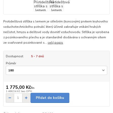
Protidešťová stříška s lemem je střešním (koncovým) prvkem kruhového
vzduchotechnického potrubí, který účinně zabraňuje vnikání hrubých
nečistot, hmyzu a dešťové vody dovnitř vzduchovodu. Stříška je vyrobena
z pozinkovaného plechu a je standardně dodávána s ochranným sítem
ze svařované pozinkované s...
celý popis
Dostupnost
5 - 7 dnů
Průměr
1 775,00 Kč
/
ks
1 466,94 Kč
bez DPH
Přidat do košíku