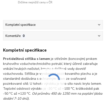
Držíme nejnižší ceny v ČR
Kompletní specifikace
Komentáře
0
Kompletní specifikace
Protidešťová stříška s lemem
je střešním (koncovým) prvkem
kruhového vzduchotechnického potrubí, který účinně zabraňuje
vnikání hrubých nečistot, hmyzu a dešťové vody dovnitř
vzduchovodu. Stříška je vyrobena z pozinkovaného plechu a je
standardně dodávána s ochranným sítem ze svařované
pozinkované sítě. U tohoto výrobku je toto síto navíc kryto lemem.
Teplotní odolnost výrobku je -30 °C až +100 °C, krátkodobě pak
-50 °C až +120 °C.
Od průměru 450 do 1250 mm na poptání (doba
dodání 7-10 dnů).