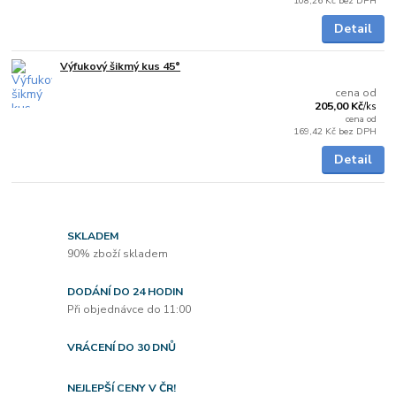
108,26 Kč
bez DPH
Detail
Výfukový šikmý kus 45°
Skladem
cena od
205,00 Kč
/
ks
cena od
169,42 Kč
bez DPH
Detail
SKLADEM
90% zboží skladem
DODÁNÍ DO 24 HODIN
Při objednávce do 11:00
VRÁCENÍ DO 30 DNŮ
NEJLEPŠÍ CENY V ČR!