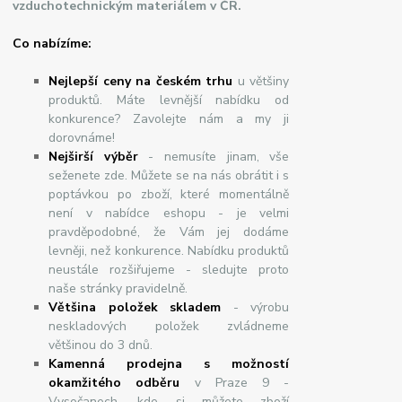
vzduchotechnickým materiálem v ČR.
Co nabízíme:
Nejlepší ceny na českém trhu
u většiny
produktů. Máte levnější nabídku od
konkurence? Zavolejte nám a my ji
dorovnáme!
Nej
š
ir
ší
v
ý
b
ě
r
- nemusíte jinam, vše
seženete zde. Můžete se na nás obrátit i s
poptávkou po zboží, které momentálně
není v nabídce eshopu - je velmi
pravděpodobné, že Vám jej dodáme
levněji, než konkurence. Nabídku produktů
neustále rozšiřujeme - sledujte proto
naše stránky pravidelně.
Většina položek skladem
- výrobu
neskladových položek zvládneme
většinou do 3 dnů.
Kamenná prodejna s možností
okamžitého odběru
v Praze 9 -
Vysočanech, kde si můžete zboží