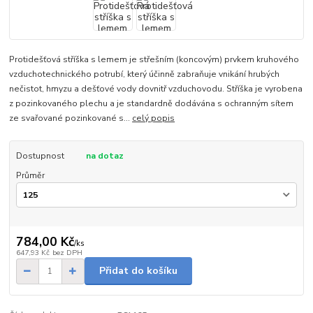
Protidešťová stříška s lemem je střešním (koncovým) prvkem kruhového
vzduchotechnického potrubí, který účinně zabraňuje vnikání hrubých
nečistot, hmyzu a dešťové vody dovnitř vzduchovodu. Stříška je vyrobena
z pozinkovaného plechu a je standardně dodávána s ochranným sítem
ze svařované pozinkované s...
celý popis
Dostupnost
na dotaz
Průměr
784,00 Kč
/
ks
647,93 Kč
bez DPH
Přidat do košíku