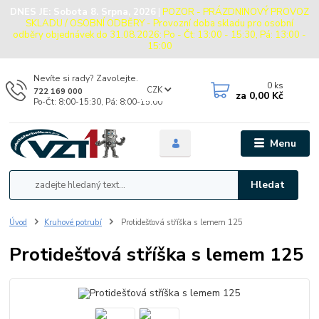
DNES JE:
Sobota 8. Srpna, 2026
|
POZOR - PRÁZDNINOVÝ PROVOZ
SKLADU / OSOBNÍ ODBĚRY - Provozní doba skladu pro osobní
odběry objednávek do 31.08.2026: Po - Čt: 13:00 - 15:30, Pá: 13:00 -
15:00
Nevíte si rady? Zavolejte.
0
ks
CZK
722 169 000
za
0,00 Kč
Po-Čt: 8:00-15:30, Pá: 8:00-15:00
Menu
Hledat
Úvod
Kruhové potrubí
Protidešťová stříška s lemem 125
Protidešťová stříška s lemem 125