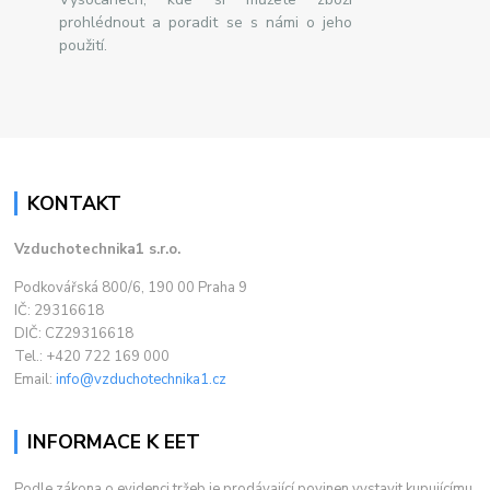
prohlédnout a poradit se s námi o jeho
použití.
KONTAKT
Vzduchotechnika1 s.r.o.
Podkovářská 800/6, 190 00 Praha 9
IČ: 29316618
DIČ: CZ29316618
Tel.: +420 722 169 000
Email:
info@vzduchotechnika1.cz
INFORMACE K EET
Podle zákona o evidenci tržeb je prodávající povinen vystavit kupujícímu