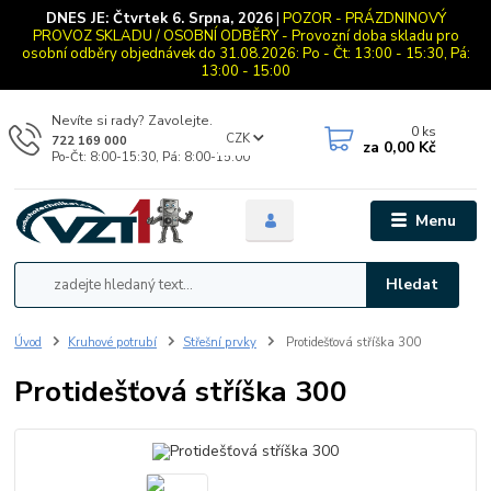
DNES JE:
Čtvrtek 6. Srpna, 2026
|
POZOR - PRÁZDNINOVÝ
PROVOZ SKLADU / OSOBNÍ ODBĚRY - Provozní doba skladu pro
osobní odběry objednávek do 31.08.2026: Po - Čt: 13:00 - 15:30, Pá:
13:00 - 15:00
Nevíte si rady? Zavolejte.
0
ks
CZK
722 169 000
za
0,00 Kč
Po-Čt: 8:00-15:30, Pá: 8:00-15:00
Menu
Hledat
Úvod
Kruhové potrubí
Střešní prvky
Protidešťová stříška 300
Protidešťová stříška 300