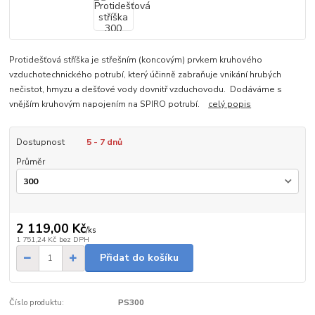
Protidešťová stříška je střešním (koncovým) prvkem kruhového
vzduchotechnického potrubí, který účinně zabraňuje vnikání hrubých
nečistot, hmyzu a dešťové vody dovnitř vzduchovodu. Dodáváme s
vnějším kruhovým napojením na SPIRO potrubí.
celý popis
Dostupnost
5 - 7 dnů
Průměr
2 119,00 Kč
/
ks
1 751,24 Kč
bez DPH
Přidat do košíku
Číslo produktu:
PS300