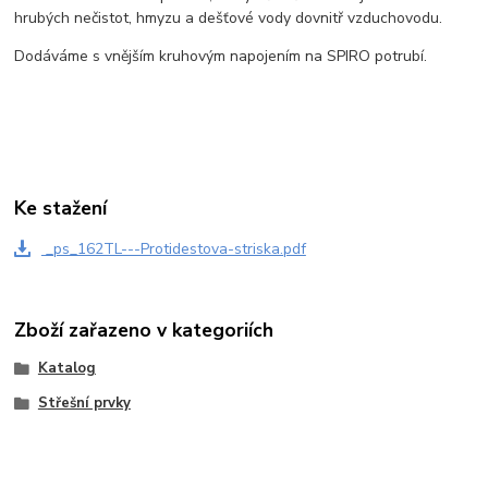
hrubých nečistot, hmyzu a dešťové vody dovnitř vzduchovodu.
Dodáváme s vnějším kruhovým napojením na SPIRO potrubí.
Ke stažení
_ps_162TL---Protidestova-striska.pdf
Zboží zařazeno v kategoriích
Katalog
Střešní prvky