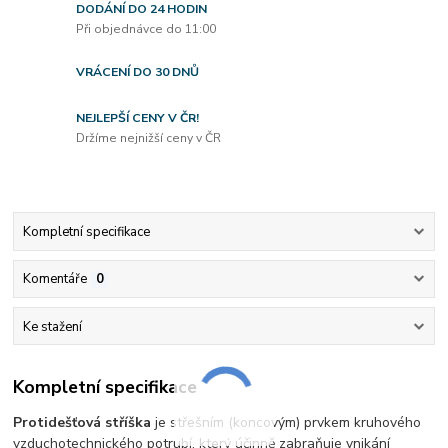
DODÁNÍ DO 24 HODIN
Při objednávce do 11:00
VRÁCENÍ DO 30 DNŮ
NEJLEPŠÍ CENY V ČR!
Držíme nejnižší ceny v ČR
Kompletní specifikace
Komentáře
0
Ke stažení
Kompletní specifikace
Protidešťová stříška
je střešním (koncovým) prvkem kruhového
vzduchotechnického potrubí, který účinně zabraňuje vnikání