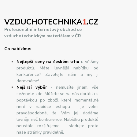
VZDUCHOTECHNIKA
1
.CZ
Profesionální internetový obchod se
vzduchotechnickým materiálem v ČR.
Co nabízíme:
Nejlepší ceny na českém trhu
u většiny
produktů. Máte levnější nabídku od
konkurence? Zavolejte nám a my ji
dorovnáme!
Nej
š
ir
ší
v
ý
b
ě
r
- nemusíte jinam, vše
seženete zde. Můžete se na nás obrátit i s
poptávkou po zboží, které momentálně
není v nabídce eshopu - je velmi
pravděpodobné, že Vám jej dodáme
levněji, než konkurence. Nabídku produktů
neustále rozšiřujeme - sledujte proto
naše stránky pravidelně.