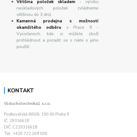
Většina položek skladem
- výrobu
neskladových položek zvládneme
většinou do 3 dnů.
Kamenná prodejna s možností
okamžitého odběru
v Praze 9 -
Vysočanech, kde si můžete zboží
prohlédnout a poradit se s námi o jeho
použití.
KONTAKT
Vzduchotechnika1 s.r.o.
Podkovářská 800/6, 190 00 Praha 9
IČ: 29316618
DIČ: CZ29316618
Tel.: +420 722 169 000