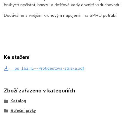
hrubých nečistot, hmyzu a dešťové vody dovnitř vzduchovodu.
Dodáváme s vnějším kruhovým napojením na SPIRO potrubí.
Ke stažení
_ps_162TL---Protidestova-striska.pdf
Zboží zařazeno v kategoriích
Katalog
Střešní prvky