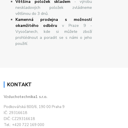
Většina položek skladem
- výrobu
neskladových položek zvládneme
většinou do 3 dnů.
Kamenná prodejna s možností
okamžitého odběru
v Praze 9 -
Vysočanech, kde si můžete zboží
prohlédnout a poradit se s námi o jeho
použití.
KONTAKT
Vzduchotechnika1 s.r.o.
Podkovářská 800/6, 190 00 Praha 9
IČ: 29316618
DIČ: CZ29316618
Tel.: +420 722 169 000