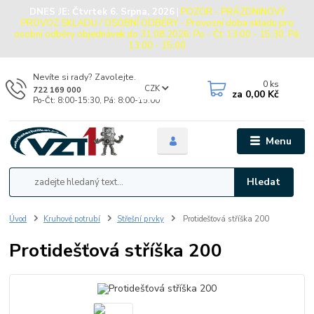
DNES JE:
Čtvrtek 6. Srpna, 2026
|
POZOR - PRÁZDNINOVÝ
PROVOZ SKLADU / OSOBNÍ ODBĚRY - Provozní doba skladu pro
osobní odběry objednávek do 31.08.2026: Po - Čt: 13:00 - 15:30, Pá:
13:00 - 15:00
Nevíte si rady? Zavolejte.
0
ks
CZK
722 169 000
za
0,00 Kč
Po-Čt: 8:00-15:30, Pá: 8:00-15:00
Menu
Hledat
Úvod
Kruhové potrubí
Střešní prvky
Protidešťová stříška 200
Protidešťová stříška 200