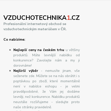
VZDUCHOTECHNIKA
1
.CZ
Profesionální internetový obchod se
vzduchotechnickým materiálem v ČR.
Co nabízíme:
Nejlepší ceny na českém trhu
u většiny
produktů. Máte levnější nabídku od
konkurence? Zavolejte nám a my ji
dorovnáme!
Nej
š
ir
ší
v
ý
b
ě
r
- nemusíte jinam, vše
seženete zde. Můžete se na nás obrátit i s
poptávkou po zboží, které momentálně
není v nabídce eshopu - je velmi
pravděpodobné, že Vám jej dodáme
levněji, než konkurence. Nabídku produktů
neustále rozšiřujeme - sledujte proto
naše stránky pravidelně.