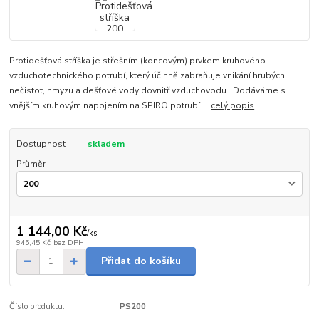
Protidešťová stříška je střešním (koncovým) prvkem kruhového
vzduchotechnického potrubí, který účinně zabraňuje vnikání hrubých
nečistot, hmyzu a dešťové vody dovnitř vzduchovodu. Dodáváme s
vnějším kruhovým napojením na SPIRO potrubí.
celý popis
Dostupnost
skladem
Průměr
1 144,00 Kč
/
ks
945,45 Kč
bez DPH
Přidat do košíku
Číslo produktu:
PS200