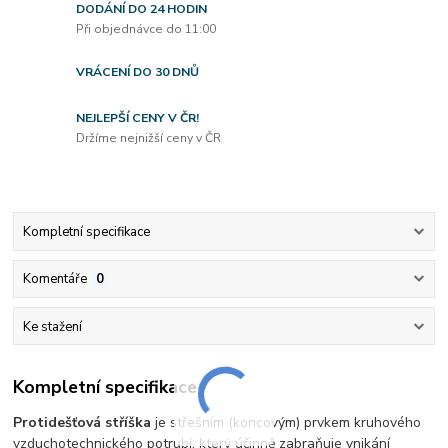
DODÁNÍ DO 24 HODIN
Při objednávce do 11:00
VRÁCENÍ DO 30 DNŮ
NEJLEPŠÍ CENY V ČR!
Držíme nejnižší ceny v ČR
Kompletní specifikace
Komentáře
0
Ke stažení
Kompletní specifikace
Protidešťová stříška
je střešním (koncovým) prvkem kruhového
vzduchotechnického potrubí, který účinně zabraňuje vnikání