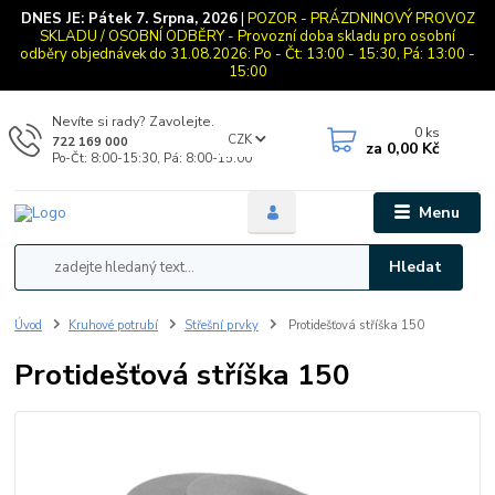
DNES JE:
Pátek 7. Srpna, 2026
|
POZOR - PRÁZDNINOVÝ PROVOZ
SKLADU / OSOBNÍ ODBĚRY - Provozní doba skladu pro osobní
odběry objednávek do 31.08.2026: Po - Čt: 13:00 - 15:30, Pá: 13:00 -
15:00
Nevíte si rady? Zavolejte.
0
ks
CZK
722 169 000
za
0,00 Kč
Po-Čt: 8:00-15:30, Pá: 8:00-15:00
Menu
Hledat
Úvod
Kruhové potrubí
Střešní prvky
Protidešťová stříška 150
Protidešťová stříška 150