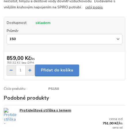
nečistot, hmyzu a dešťové vody dovnitř vzduchovodu. Dodáváme s
vnějším kruhovým napojením na SPIRO potrubí.
celý popis
Dostupnost
skladem
Průměr
859,00 Kč
/
ks
709,92 Kč
bez DPH
Přidat do košíku
Číslo produktu:
PS150
Podobné produkty
Protidešťová stříška s lemem
Skladem
cena od
751,00 Kč
/
ks
cena od