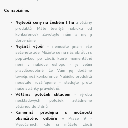
Co nabízíme:
Nejlepší ceny na českém trhu
u většiny
produktů. Máte levnější nabídku od
konkurence? Zavolejte nám a my ji
dorovnáme!
Nej
š
ir
ší
v
ý
b
ě
r
- nemusíte jinam, vše
seženete zde. Můžete se na nás obrátit i s
poptávkou po zboží, které momentálně
není v nabídce eshopu - je velmi
pravděpodobné, že Vám jej dodáme
levněji, než konkurence. Nabídku produktů
neustále rozšiřujeme - sledujte proto
naše stránky pravidelně.
Většina položek skladem
- výrobu
neskladových položek zvládneme
většinou do 3 dnů.
Kamenná prodejna s možností
okamžitého odběru
v Praze 9 -
Vysočanech, kde si můžete zboží