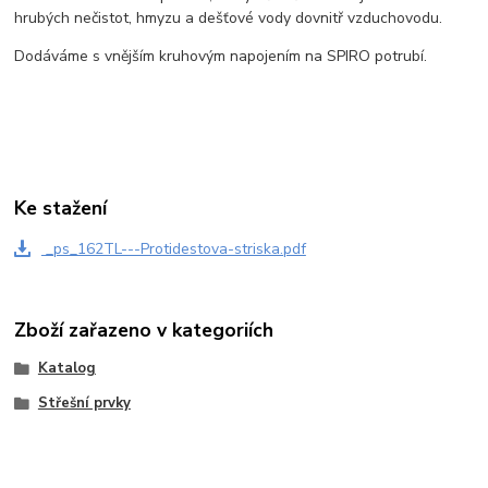
hrubých nečistot, hmyzu a dešťové vody dovnitř vzduchovodu.
Dodáváme s vnějším kruhovým napojením na SPIRO potrubí.
Ke stažení
_ps_162TL---Protidestova-striska.pdf
Zboží zařazeno v kategoriích
Katalog
Střešní prvky