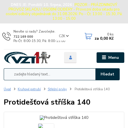
DNES JE:
Pondělí 10. Srpna, 2026
|
POZOR - PRÁZDNINOVÝ
PROVOZ SKLADU / OSOBNÍ ODBĚRY - Provozní doba skladu pro
osobní odběry objednávek do 31.08.2026: Po - Čt: 13:00 - 15:30, Pá:
13:00 - 15:00
Nevíte si rady? Zavolejte.
0
ks
CZK
722 169 000
za
0,00 Kč
Po-Čt: 8:00-15:30, Pá: 8:00-15:00
Menu
Hledat
Úvod
Kruhové potrubí
Střešní prvky
Protidešťová stříška 140
Protidešťová stříška 140