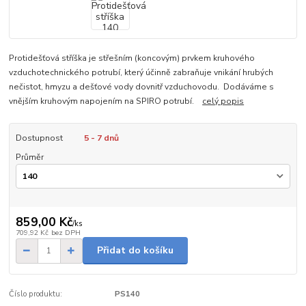
Protidešťová stříška je střešním (koncovým) prvkem kruhového
vzduchotechnického potrubí, který účinně zabraňuje vnikání hrubých
nečistot, hmyzu a dešťové vody dovnitř vzduchovodu. Dodáváme s
vnějším kruhovým napojením na SPIRO potrubí.
celý popis
Dostupnost
5 - 7 dnů
Průměr
859,00 Kč
/
ks
709,92 Kč
bez DPH
Přidat do košíku
Číslo produktu:
PS140