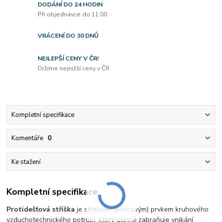
DODÁNÍ DO 24 HODIN
Při objednávce do 11:00
VRÁCENÍ DO 30 DNŮ
NEJLEPŠÍ CENY V ČR!
Držíme nejnižší ceny v ČR
Kompletní specifikace
Komentáře
0
Ke stažení
Kompletní specifikace
Protidešťová stříška
je střešním (koncovým) prvkem kruhového
vzduchotechnického potrubí, který účinně zabraňuje vnikání