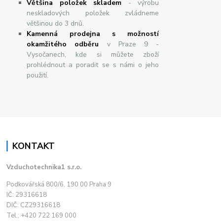
Většina položek skladem
- výrobu
neskladových položek zvládneme
většinou do 3 dnů.
Kamenná prodejna s možností
okamžitého odběru
v Praze 9 -
Vysočanech, kde si můžete zboží
prohlédnout a poradit se s námi o jeho
použití.
KONTAKT
Vzduchotechnika1 s.r.o.
Podkovářská 800/6, 190 00 Praha 9
IČ: 29316618
DIČ: CZ29316618
Tel.: +420 722 169 000