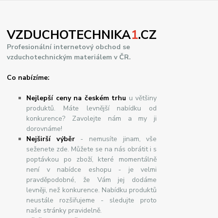
VZDUCHOTECHNIKA
1
.CZ
Profesionální internetový obchod se
vzduchotechnickým materiálem v ČR.
Co nabízíme:
Nejlepší ceny na českém trhu
u většiny
produktů. Máte levnější nabídku od
konkurence? Zavolejte nám a my ji
dorovnáme!
Nej
š
ir
ší
v
ý
b
ě
r
- nemusíte jinam, vše
seženete zde. Můžete se na nás obrátit i s
poptávkou po zboží, které momentálně
není v nabídce eshopu - je velmi
pravděpodobné, že Vám jej dodáme
levněji, než konkurence. Nabídku produktů
neustále rozšiřujeme - sledujte proto
naše stránky pravidelně.