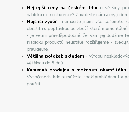
Nejlepší ceny na českém trhu
u většiny pro
nabídku od konkurence? Zavolejte nám a my ji dor
Nej
š
ir
ší
v
ý
b
ě
r
- nemusíte jinam, vše seženete z
obrátit i s poptávkou po zboží, které momentálně
- je velmi pravděpodobné, že Vám jej dodáme lev
Nabídku produktů neustále rozšiřujeme - sleduj
pravidelně.
Většina položek skladem
- výrobu neskladový
většinou do 3 dnů.
Kamenná prodejna s možností okamžitého 
Vysočanech, kde si můžete zboží prohlédnout a po
použití.