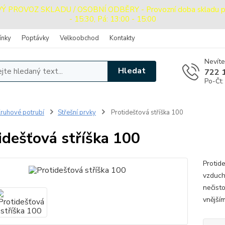
PROVOZ SKLADU / OSOBNÍ ODBĚRY - Provozní doba skladu pro o
- 15:30, Pá: 13:00 - 15:00
ínky
Poptávky
Velkoobchod
Kontakty
Nevíte
Hledat
722 
Po-Čt:
ruhové potrubí
Střešní prvky
Protidešťová stříška 100
idešťová stříška 100
Protid
vzduch
nečist
vnější