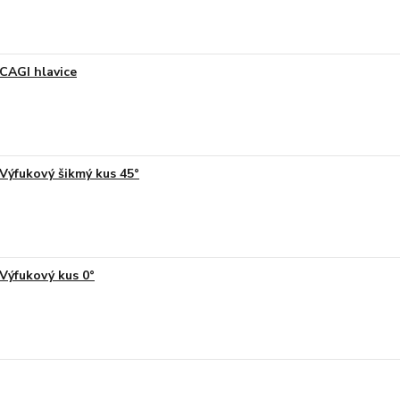
CAGI hlavice
Výfukový šikmý kus 45°
Výfukový kus 0°