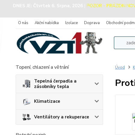
DNES JE:
Čtvrtek 6. Srpna, 2026
|
POZOR - PRÁZDNINOVÝ 
O nás
Akční nabídka
Izolace
Doprava
Obchodní podm
Topení, chlazení a větrání
Úvod
K
Prot
Tepelná čerpadla a
zásobníky tepla
Klimatizace
Ventilátory a rekuperace