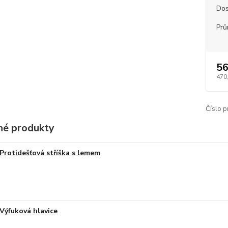
Dos
Prů
56
470
Číslo p
é produkty
Protidešťová stříška s lemem
Výfuková hlavice