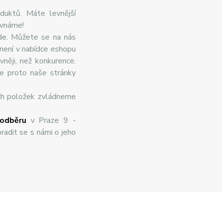
duktů. Máte levnější
ovnáme!
de. Můžete se na nás
 není v nabídce eshopu
něji, než konkurence.
te proto naše stránky
ch položek zvládneme
odběru
v Praze 9 -
radit se s námi o jeho