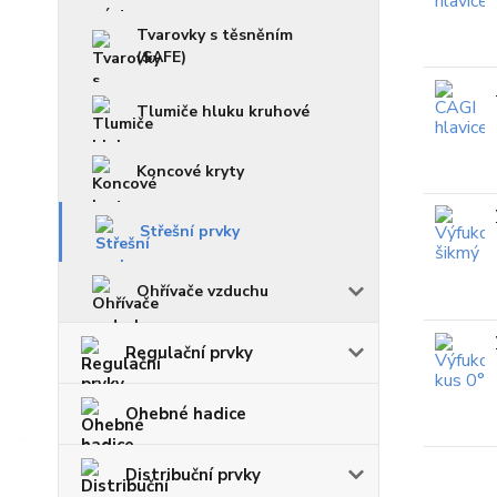
Tvarovky s těsněním
(SAFE)
Tlumiče hluku kruhové
Koncové kryty
Střešní prvky
Ohřívače vzduchu
Regulační prvky
Ohebné hadice
Distribuční prvky