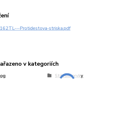
žení
162TL---Protidestova-striska.pdf
zařazeno v kategoriích
log
Střešní prvky