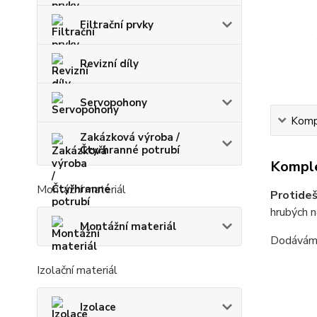
Filtrační prvky
Revizní díly
Servopohony
Kompl
Zakázková výroba /
Čtyřhranné potrubí
Komple
Montážní materiál
Protideš
hrubých 
Montážní materiál
Dodáváme
Izolační materiál
Izolace