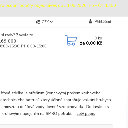
sobní odběry objednávek do 31.08.2026: Po - Čt: 13:00
Přihlášení
CZK
 si rady? Zavolejte.
0
ks
169 000
za
0,00 Kč
 8:00-15:30, Pá: 8:00-15:00
ešťová stříška je střešním (koncovým) prvkem kruhového
otechnického potrubí, který účinně zabraňuje vnikání hrubých
ot, hmyzu a dešťové vody dovnitř vzduchovodu. Dodáváme s
m kruhovým napojením na SPIRO potrubí.
celý popis