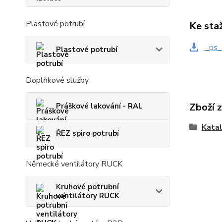
Plastové potrubí
Ke sta
_ps_
Plastové potrubí
Doplňkové služby
Zboží 
Práškové lakování - RAL
Kata
ŘEZ spiro potrubí
Německé ventilátory RUCK
Kruhové potrubní
ventilátory RUCK