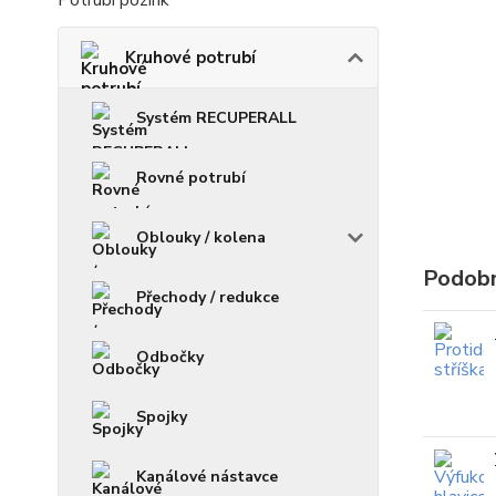
Potrubí pozink
Kruhové potrubí
Systém RECUPERALL
Rovné potrubí
Oblouky / kolena
Podobn
Přechody / redukce
Odbočky
Spojky
Kanálové nástavce