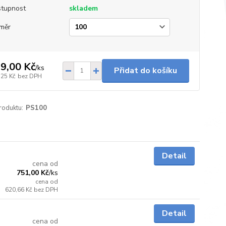
tupnost
skladem
měr
9,00 Kč
/
ks
Přidat do košíku
,25 Kč
bez DPH
roduktu:
PS100
Skladem
Detail
cena od
751,00 Kč
/
ks
cena od
620,66 Kč
bez DPH
Skladem
Detail
cena od