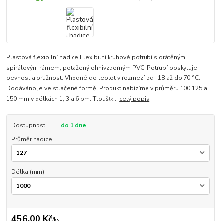
Plastová flexibilní hadice Flexibilní kruhové potrubí s drátěným
spirálovým rámem, potažený ohnivzdorným PVC. Potrubí poskytuje
pevnost a pružnost. Vhodné do teplot v rozmezí od -18 až do 70 °C.
Dodáváno je ve stlačené formě. Produkt nabízíme v průměru 100,125 a
150 mm v délkách 1, 3 a 6 bm. Tloušťk...
celý popis
Dostupnost
do 1 dne
Průměr hadice
Délka (mm)
456,00 Kč
/
ks