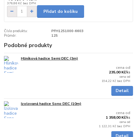
376,86 Kč
bez DPH
Přidat do košíku
Číslo produktu:
PFH1251000-6603
Průměr:
125
Podobné produkty
Hliníková hadice Semi DEC (3m)
Skladem
cena od
235,00 Kč
/
ks
cena od
194,22 Kč
bez DPH
Detail
Izolovaná hadice Sono DEC (10m)
skladem
cena od
1 358,00 Kč
/
ks
cena od
1 122,31 Kč
bez DPH
Detail