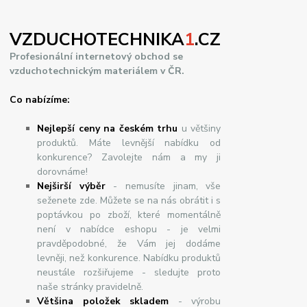
VZDUCHOTECHNIKA
1
.CZ
Profesionální internetový obchod se
vzduchotechnickým materiálem v ČR.
Co nabízíme:
Nejlepší ceny na českém trhu
u většiny
produktů. Máte levnější nabídku od
konkurence? Zavolejte nám a my ji
dorovnáme!
Nej
š
ir
ší
v
ý
b
ě
r
- nemusíte jinam, vše
seženete zde. Můžete se na nás obrátit i s
poptávkou po zboží, které momentálně
není v nabídce eshopu - je velmi
pravděpodobné, že Vám jej dodáme
levněji, než konkurence. Nabídku produktů
neustále rozšiřujeme - sledujte proto
naše stránky pravidelně.
Většina položek skladem
- výrobu