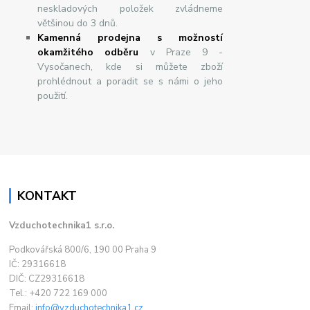
neskladových položek zvládneme
většinou do 3 dnů.
Kamenná prodejna s možností
okamžitého odběru
v Praze 9 -
Vysočanech, kde si můžete zboží
prohlédnout a poradit se s námi o jeho
použití.
KONTAKT
Vzduchotechnika1 s.r.o.
Podkovářská 800/6, 190 00 Praha 9
IČ: 29316618
DIČ: CZ29316618
Tel.: +420 722 169 000
Email:
info@vzduchotechnika1.cz