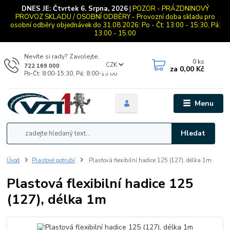
DNES JE:
Čtvrtek 6. Srpna, 2026
|
POZOR - PRÁZDNINOVÝ
PROVOZ SKLADU / OSOBNÍ ODBĚRY - Provozní doba skladu pro
osobní odběry objednávek do 31.08.2026: Po - Čt: 13:00 - 15:30, Pá:
13:00 - 15:00
Nevíte si rady? Zavolejte.
0
ks
CZK
722 169 000
za
0,00 Kč
Po-Čt: 8:00-15:30, Pá: 8:00-15:00
Menu
Hledat
Úvod
Plastové potrubí
Plastová flexibilní hadice 125 (127), délka 1m
Plastová flexibilní hadice 125
(127), délka 1m