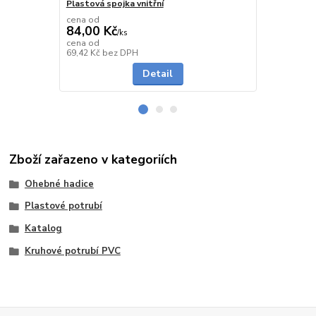
Plastová spojka vnitřní
Plastová od
cena od
cena od
84,00 Kč
181,00 K
/
ks
cena od
cena od
na dotaz
69,42 Kč
bez DPH
149,59 Kč
be
Detail
Zboží zařazeno v kategoriích
Ohebné hadice
Plastové potrubí
Katalog
Kruhové potrubí PVC