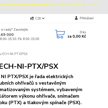
sobní odběry objednávek do 31.08.2026: Po - Čt: 13:00
Přihlášení
CZK
 si rady? Zavolejte.
0
ks
169 000
za
0,00 Kč
 8:00-15:30, Pá: 8:00-15:00
uchu ECH-NI-PTX/PSX
u ECH-NI-PTX/PSX
NI PTX/PSX je řada elektrických
ubních ohřívačů s vestavěným
omatizovaným systémem, vybaveným
látorem výkonu ohřívače, snímačem
oku (PTX) a tlakovým spínače (PSX).