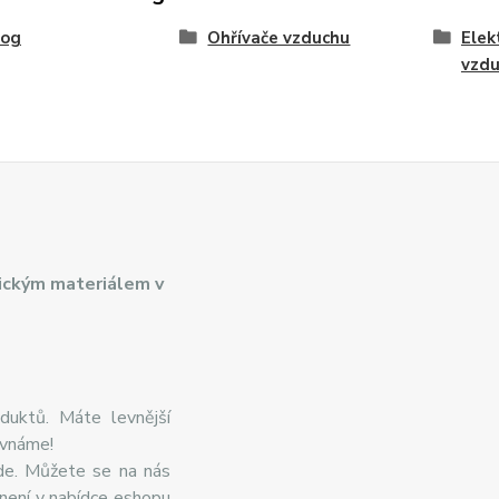
log
Ohřívače vzduchu
Elek
vzd
ickým materiálem v
duktů. Máte levnější
ovnáme!
de. Můžete se na nás
 není v nabídce eshopu