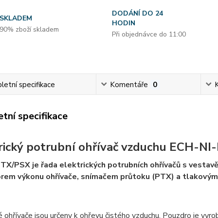
DODÁNÍ DO 24
SKLADEM
HODIN
90% zboží skladem
Při objednávce do 11:00
etní specifikace
Komentáře
0
tní specifikace
rický potrubní ohřívač vzduchu ECH-N
PTX/PSX je řada elektrických potrubních ohřívačů s ves
rem výkonu ohřívače, snímačem průtoku (PTX) a tlakovým
é ohřívače jsou určeny k ohřevu čistého vzduchu. Pouzdro je vy