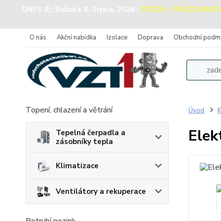
DNES JE:
Sobota 8. Srpna, 2026
|
POZOR - PRÁZDNINOVÝ P
O nás
Akční nabídka
Izolace
Doprava
Obchodní podm
Topení, chlazení a větrání
Úvod
K
Elek
Tepelná čerpadla a
zásobníky tepla
Klimatizace
Ventilátory a rekuperace