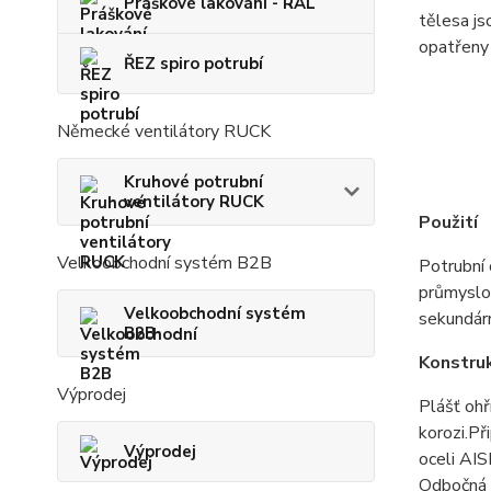
Práškové lakování - RAL
tělesa js
opatřeny 
ŘEZ spiro potrubí
Německé ventilátory RUCK
Kruhové potrubní
ventilátory RUCK
Použití
Velkoobchodní systém B2B
Potrubní 
průmyslov
Velkoobchodní systém
sekundárn
B2B
Konstru
Výprodej
Plášť ohř
korozi.Př
Výprodej
oceli AIS
Odbočná k