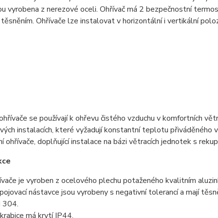
ou vyrobena z nerezové oceli. Ohřívač má 2 bezpečnostní termost
těsněním. Ohřívače lze instalovat v horizontální i vertikální pol
ohřívače se používají k ohřevu čistého vzduchu v komfortních větr
ých instalacích, které vyžadují konstantní teplotu přiváděného 
í ohřívače, doplňující instalace na bázi větracích jednotek s rekup
kce
ívače je vyroben z ocelového plechu potaženého kvalitním aluzi
ipojovací nástavce jsou vyrobeny s negativní tolerancí a mají t
I 304.
rabice má krytí IP44.