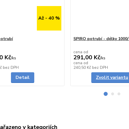
Až - 40 %
otrubí
SPIRO potrubí - délky 100
cena od
0 Kč
291,00 Kč
/
ks
/
ks
cena od
Skladem
Kč
bez DPH
240,50 Kč
bez DPH
Detail
Zvolit variantu
zařazeno v kategoriích