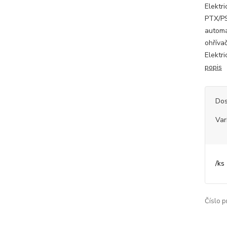
Elektr
PTX/PS
automa
ohříva
Elektri
popis
Dos
Var
/
ks
Číslo p