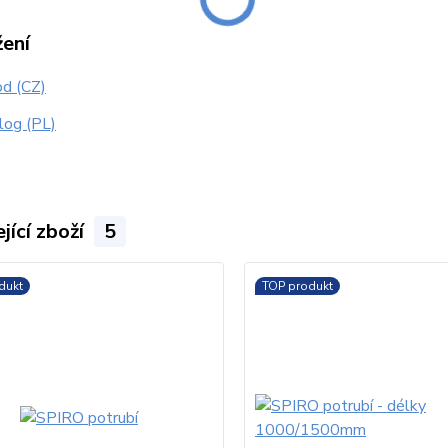
žení
d (CZ)
log (PL)
jící zboží
5
dukt
TOP produkt