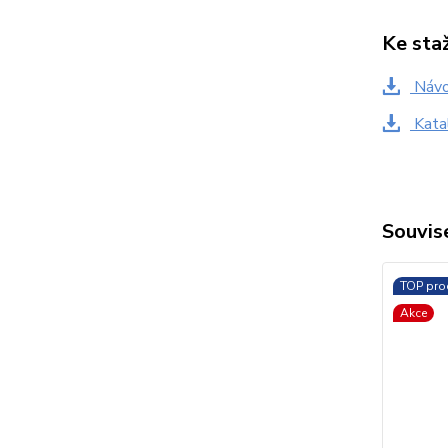
Ke sta
Návo
Kata
Souvise
TOP pro
Akce