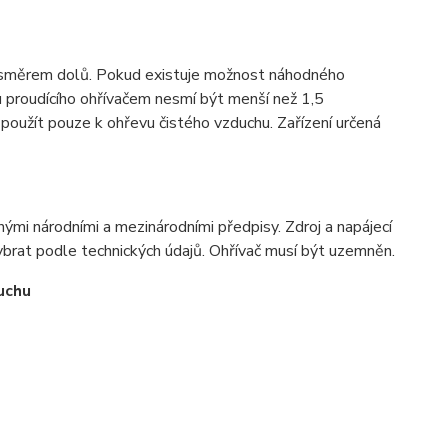
ice směrem dolů. Pokud existuje možnost náhodného
u proudícího ohřívačem nesmí být menší než 1,5
 použít pouze k ohřevu čistého vzduchu. Zařízení určená
tnými národními a mezinárodními předpisy. Zdroj a napájecí
vybrat podle technických údajů. Ohřívač musí být uzemněn.
uchu