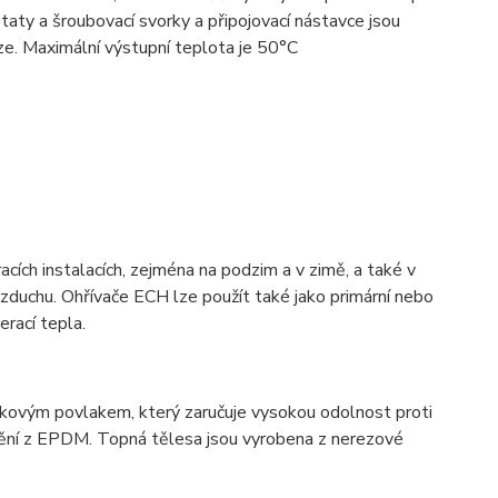
aty a šroubovací svorky a připojovací nástavce jsou
oze. Maximální výstupní teplota je 50°C
acích instalacích, zejména na podzim a v zimě, a také v
vzduchu. Ohřívače ECH lze použít také jako primární nebo
erací tepla.
nkovým povlakem, který zaručuje vysokou odolnost proti
ěsnění z EPDM. Topná tělesa jsou vyrobena z nerezové