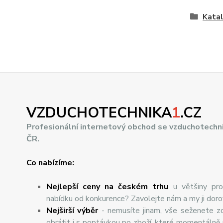
Kata
VZDUCHOTECHNIKA
1
.CZ
Profesionální internetový obchod se vzduchotechn
ČR.
Co nabízíme:
Nejlepší ceny na českém trhu
u většiny pro
nabídku od konkurence? Zavolejte nám a my ji dor
Nej
š
ir
ší
v
ý
b
ě
r
- nemusíte jinam, vše seženete z
obrátit i s poptávkou po zboží, které momentálně