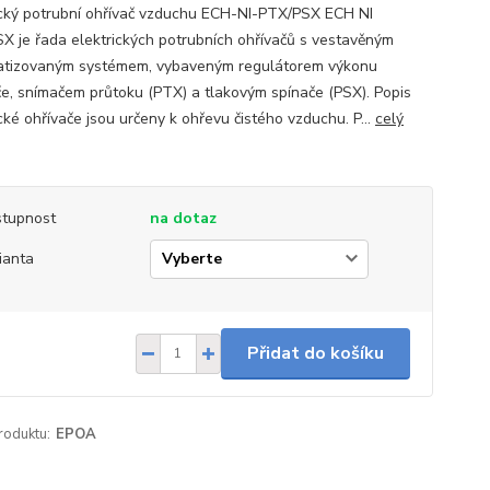
ický potrubní ohřívač vzduchu ECH-NI-PTX/PSX ECH NI
X je řada elektrických potrubních ohřívačů s vestavěným
tizovaným systémem, vybaveným regulátorem výkonu
če, snímačem průtoku (PTX) a tlakovým spínače (PSX). Popis
cké ohřívače jsou určeny k ohřevu čistého vzduchu. P...
celý
tupnost
na dotaz
ianta
Přidat do košíku
roduktu:
EPOA