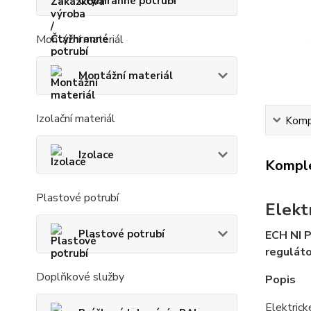
Čtyřhranné potrubí
Montážní materiál
Montážní materiál
Izolační materiál
Kompl
Izolace
Komple
Plastové potrubí
Elekt
Plastové potrubí
ECH NI 
reguláto
Doplňkové služby
Popis
Elektrick