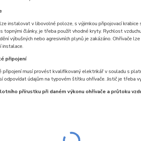
e
lze instalovat v libovolné poloze, s výjimkou připojovací krab
s topnými články, je třeba použít vhodné kryty. Rychlost vzduch
dění výbušných nebo agresivních plynů je zakázáno. Ohřívače lze
í instalace.
ké připojení
é připojení musí provést kvalifikovaný elektrikář v souladu s pla
í odpovídat údajům na typovém štítku ohřívače. Jistič je třeba 
lotního přírustku při daném výkonu ohřívače a průtoku vzd