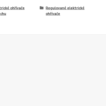
trické ohřívače
Regulované elektrické
uchu
ohřívače