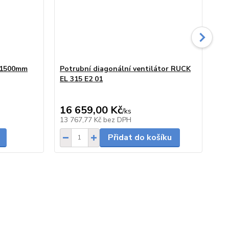
0/1500mm
Potrubní diagonální ventilátor RUCK
Re
EL 315 E2 01
ce
44
16 659,00 Kč
/
ks
ce
skladem
skladem
13 767,77 Kč
bez DPH
36
Přidat do košíku