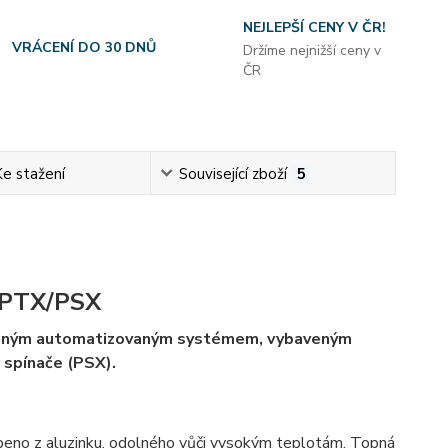
NEJLEPŠÍ CENY V ČR!
VRÁCENÍ DO 30 DNŮ
Držíme nejnižší ceny v
ČR
Ke stažení
Související zboží
5
I-PTX/PSX
tavěným automatizovaným systémem, vybaveným
 spínače (PSX).
robeno z aluzinku, odolného vůči vysokým teplotám. Topná