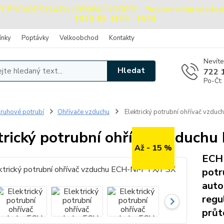
ROVOZ SKLADU / OSOBNÍ ODBĚRY - Provozní doba skladu pro o
- 15:30, Pá: 13:00 - 15:00
ínky
Poptávky
Velkoobchod
Kontakty
Nevíte
Hledat
722 
Po-Čt:
ruhové potrubí
Ohřívače vzduchu
Elektrický potrubní ohřívač vzd
trický potrubní ohřívač vzduch
Až - 15 %
ECH 
potr
aut
regu
průt