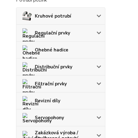
Potrubí pozink
Kruhové potrubí
Regulační prvky
Ohebné hadice
Distribuční prvky
Filtrační prvky
Revizní díly
Servopohony
Zakázková výroba /