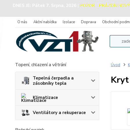
DNES JE:
Pátek 7. Srpna, 2026
|
POZOR - PRÁZDNINOVÝ PR
O nás
Akční nabídka
Izolace
Doprava
Obchodní podm
Topení, chlazení a větrání
Úvod
K
Kryt
Tepelná čerpadla a
zásobníky tepla
Klimatizace
Ventilátory a rekuperace