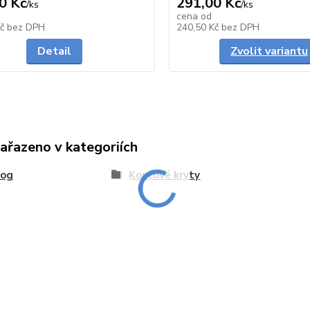
0 Kč
291,00 Kč
/
ks
/
ks
cena od
Skladem
Kč
bez DPH
240,50 Kč
bez DPH
Detail
Zvolit variantu
zařazeno v kategoriích
log
Koncové kryty