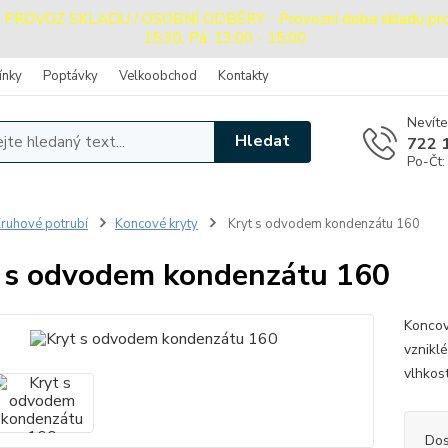
OVOZ SKLADU / OSOBNÍ ODBĚRY - Provozní doba skladu pro oso
15:30, Pá: 13:00 - 15:00
ínky
Poptávky
Velkoobchod
Kontakty
Nevíte
Hledat
722 
Po-Čt:
ruhové potrubí
Koncové kryty
Kryt s odvodem kondenzátu 160
 s odvodem kondenzátu 160
Koncov
vznikl
vlhko
Dos