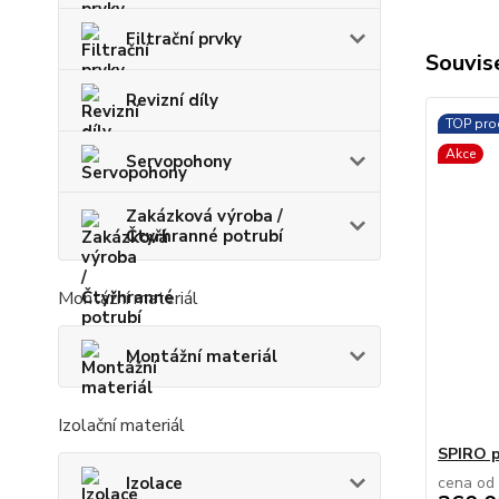
Filtrační prvky
Souvise
Revizní díly
TOP pro
Akce
Servopohony
Zakázková výroba /
Čtyřhranné potrubí
Montážní materiál
Montážní materiál
Izolační materiál
SPIRO p
cena od
Izolace