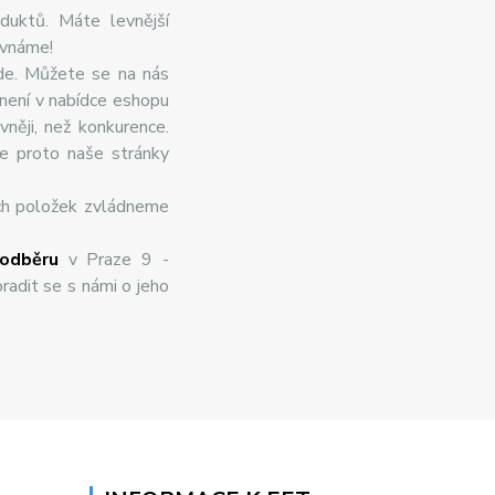
duktů. Máte levnější
ovnáme!
de. Můžete se na nás
 není v nabídce eshopu
něji, než konkurence.
te proto naše stránky
ch položek zvládneme
odběru
v Praze 9 -
radit se s námi o jeho