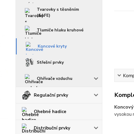
Tvarovky s těsněním
(SAFE)
Tlumiče hluku kruhové
Koncové kryty
Střešní prvky
Kompl
Ohřívače vzduchu
Komple
Regulační prvky
Koncový 
Ohebné hadice
vysokou 
Distribuční prvky