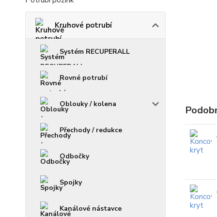
Potrubí pozink
Kruhové potrubí
Systém RECUPERALL
Rovné potrubí
Oblouky / kolena
Podobn
Přechody / redukce
Odbočky
Spojky
Kanálové nástavce