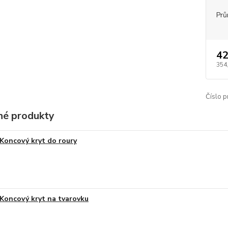
Prů
42
354
Číslo p
é produkty
Koncový kryt do roury
Koncový kryt na tvarovku