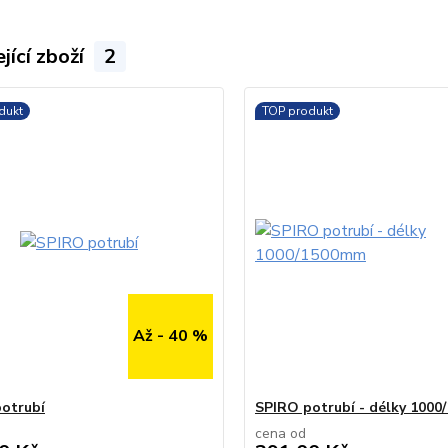
jící zboží
2
dukt
TOP produkt
Až - 40 %
otrubí
SPIRO potrubí - délky 100
cena od