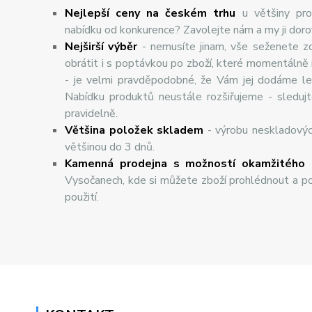
Nejlepší ceny na českém trhu
u většiny pro
nabídku od konkurence? Zavolejte nám a my ji dor
Nej
š
ir
ší
v
ý
b
ě
r
- nemusíte jinam, vše seženete z
obrátit i s poptávkou po zboží, které momentálně
- je velmi pravděpodobné, že Vám jej dodáme lev
Nabídku produktů neustále rozšiřujeme - sleduj
pravidelně.
Většina položek skladem
- výrobu neskladový
většinou do 3 dnů.
Kamenná prodejna s možností okamžitého 
Vysočanech, kde si můžete zboží prohlédnout a po
použití.