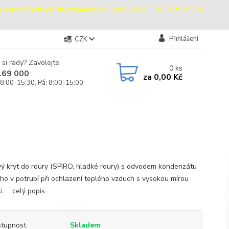
bní odběry objednávek do 31.08.2026: Po - Čt: 13:00 -
Přihlášení
CZK
 si rady? Zavolejte.
0
ks
169 000
za
0,00 Kč
 8:00-15:30, Pá: 8:00-15:00
ý kryt do roury (SPIRO, hladké roury) s odvodem kondenzátu
ého v potrubí při ochlazení teplého vzduch s vysokou mírou
sti.
celý popis
tupnost
Skladem