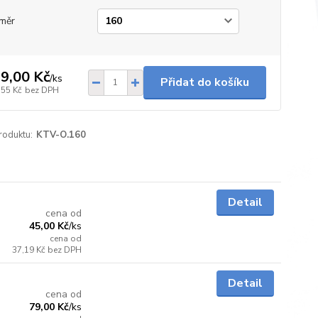
měr
9,00 Kč
/
ks
Přidat do košíku
,55 Kč
bez DPH
roduktu:
KTV-O.160
Skladem
Detail
cena od
45,00 Kč
/
ks
cena od
37,19 Kč
bez DPH
Skladem
Detail
cena od
79,00 Kč
/
ks