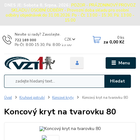
DNES JE:
Sobota 8. Srpna, 2026
|
POZOR - PRÁZDNINOVÝ PROVOZ
SKLADU / OSOBNÍ ODBĚRY - Provozní doba skladu pro osobní
odběry objednávek do 31.08.2026: Po - Čt: 13:00 - 15:30, Pá: 13:00 -
15:00
Nevíte si rady? Zavolejte.
0
ks
CZK
722 169 000
za
0,00 Kč
Po-Čt: 8:00-15:30, Pá: 8:00-15:00
Menu
Hledat
Úvod
Kruhové potrubí
Koncové kryty
Koncový kryt na tvarovku 80
Koncový kryt na tvarovku 80