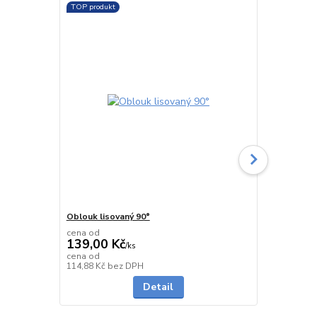
TOP produkt
Oblouk lisovaný 90°
Oblouk seg
cena od
cena od
139,00 Kč
478,00 K
/
ks
cena od
cena od
Skladem
114,88 Kč
bez DPH
395,04 Kč
be
Detail