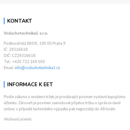
KONTAKT
Vzduchotechnika1 s.r.o.
Podkovářská 800/6, 190 00 Praha 9
IČ: 29316618
DIČ: CZ29316618
Tel.: +420 722 169 000
Email:
info@vzduchotechnika1.cz
INFORMACE K EET
Podle zákona o evidenci tržeb je prodávající povinen vystavit kupujícímu
účtenku. Zároveň je povinen zaevidovat přijatou tržbu u správce daně
online; v případě technického výpadku pak nejpozději do 48 hodin.
Možnosti plateb: