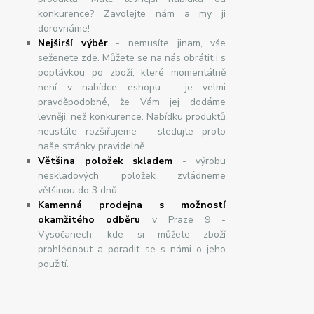
konkurence? Zavolejte nám a my ji
dorovnáme!
Nej
š
ir
ší
v
ý
b
ě
r
- nemusíte jinam, vše
seženete zde. Můžete se na nás obrátit i s
poptávkou po zboží, které momentálně
není v nabídce eshopu - je velmi
pravděpodobné, že Vám jej dodáme
levněji, než konkurence. Nabídku produktů
neustále rozšiřujeme - sledujte proto
naše stránky pravidelně.
Většina položek skladem
- výrobu
neskladových položek zvládneme
většinou do 3 dnů.
Kamenná prodejna s možností
okamžitého odběru
v Praze 9 -
Vysočanech, kde si můžete zboží
prohlédnout a poradit se s námi o jeho
použití.