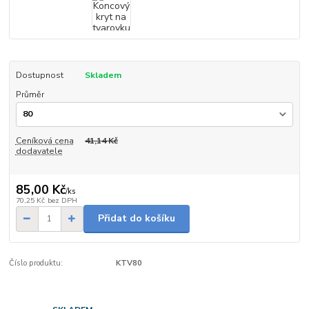
Dostupnost
Skladem
Průměr
Ceníková cena
41,14 Kč
dodavatele
85,00 Kč
/
ks
70,25 Kč
bez DPH
Přidat do košíku
Číslo produktu:
KTV80