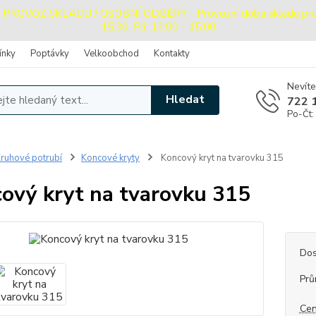
OVOZ SKLADU / OSOBNÍ ODBĚRY - Provozní doba skladu pro oso
15:30, Pá: 13:00 - 15:00
ínky
Poptávky
Velkoobchod
Kontakty
Nevíte
Hledat
722 
Po-Čt:
ruhové potrubí
Koncové kryty
Koncový kryt na tvarovku 315
ový kryt na tvarovku 315
Dos
Prů
Cen