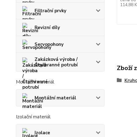
114,88 
Filtrační prvky
Revizní díly
Servopohony
Zakázková výroba /
Čtyřhranné potrubí
Zboží 
Kruho
Montážní materiál
Montážní materiál
Izolační materiál
Izolace