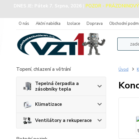
DNES JE:
Pátek 7. Srpna, 2026
|
POZOR - PRÁZDNINOVÝ PR
O nás
Akční nabídka
Izolace
Doprava
Obchodní podm
Topení, chlazení a větrání
Úvod
K
Konc
Tepelná čerpadla a
zásobníky tepla
Klimatizace
Ventilátory a rekuperace