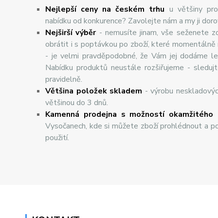
Nejlepší ceny na českém trhu
u většiny pro
nabídku od konkurence? Zavolejte nám a my ji dor
Nej
š
ir
ší
v
ý
b
ě
r
- nemusíte jinam, vše seženete z
obrátit i s poptávkou po zboží, které momentálně
- je velmi pravděpodobné, že Vám jej dodáme lev
Nabídku produktů neustále rozšiřujeme - sleduj
pravidelně.
Většina položek skladem
- výrobu neskladový
většinou do 3 dnů.
Kamenná prodejna s možností okamžitého 
Vysočanech, kde si můžete zboží prohlédnout a po
použití.