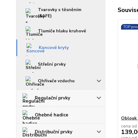
Souvise
Tvarovky s těsněním
(SAFE)
TOP pro
Tlumiče hluku kruhové
Koncové kryty
Střešní prvky
Ohřívače vzduchu
Regulační prvky
Ohebné hadice
Oblouk 
cena od
139,0
Distribuční prvky
cena od