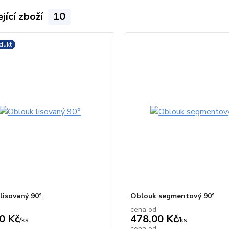
jící zboží
10
dukt
lisovaný 90°
Oblouk segmentový 90°
cena od
0 Kč
478,00 Kč
/
ks
/
ks
cena od