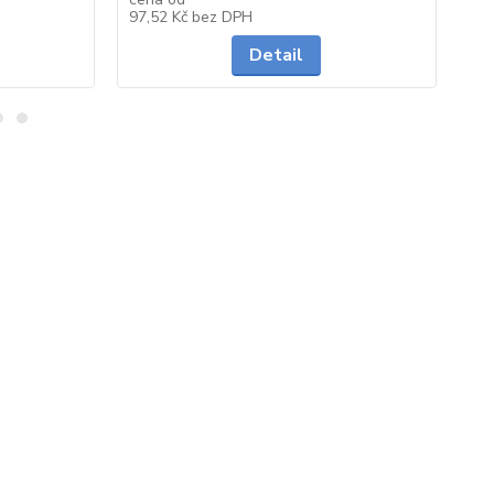
Skladem
Skladem
97,52 Kč
bez DPH
29
Detail