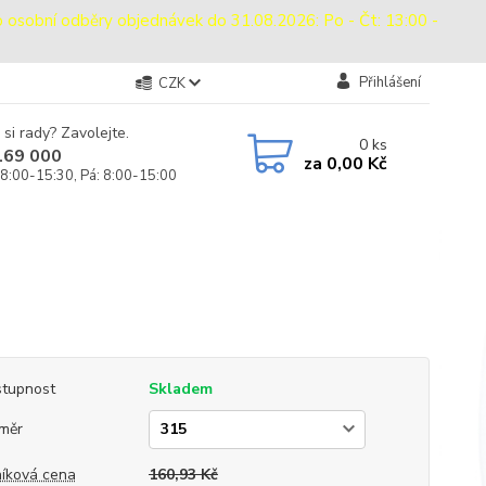
bní odběry objednávek do 31.08.2026: Po - Čt: 13:00 -
Přihlášení
CZK
 si rady? Zavolejte.
0
ks
169 000
za
0,00 Kč
 8:00-15:30, Pá: 8:00-15:00
tupnost
Skladem
měr
íková cena
160,93 Kč