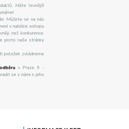
duktů. Máte levnější
ovnáme!
de. Můžete se na nás
 není v nabídce eshopu
něji, než konkurence.
te proto naše stránky
ch položek zvládneme
odběru
v Praze 9 -
radit se s námi o jeho