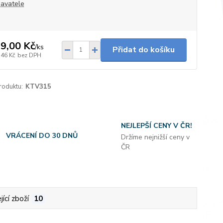
avatele
9,00 Kč
/
ks
Přidat do košíku
,46 Kč
bez DPH
roduktu:
KTV315
NEJLEPŠÍ CENY V ČR!
VRÁCENÍ DO 30 DNŮ
Držíme nejnižší ceny v
ČR
jící zboží
10