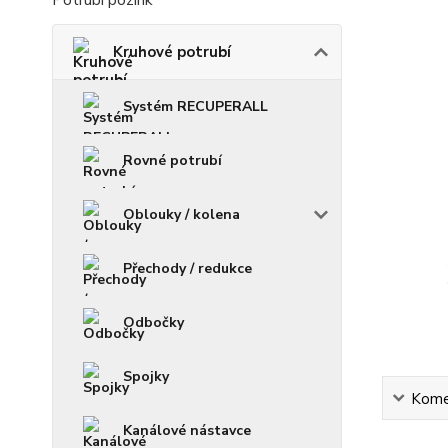
Potrubí pozink
Kruhové potrubí
Systém RECUPERALL
Rovné potrubí
Oblouky / kolena
Přechody / redukce
Odbočky
Spojky
Kome
Kanálové nástavce