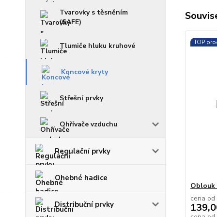
Tvarovky s těsněním
Souvise
(SAFE)
TOP pro
Tlumiče hluku kruhové
Koncové kryty
Střešní prvky
Ohřívače vzduchu
Regulační prvky
Ohebné hadice
Oblouk 
cena od
Distribuční prvky
139,0
cena od