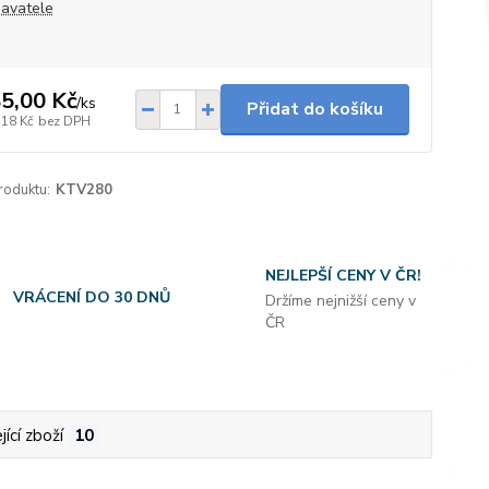
avatele
5,00 Kč
/
ks
Přidat do košíku
,18 Kč
bez DPH
roduktu:
KTV280
NEJLEPŠÍ CENY V ČR!
VRÁCENÍ DO 30 DNŮ
Držíme nejnižší ceny v
ČR
jící zboží
10