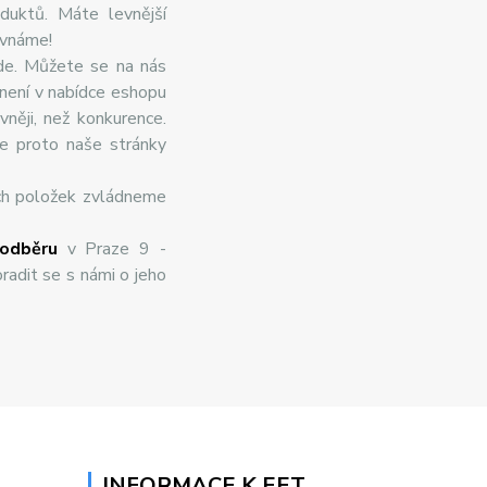
duktů. Máte levnější
ovnáme!
de. Můžete se na nás
 není v nabídce eshopu
něji, než konkurence.
te proto naše stránky
ch položek zvládneme
odběru
v Praze 9 -
radit se s námi o jeho
INFORMACE K EET