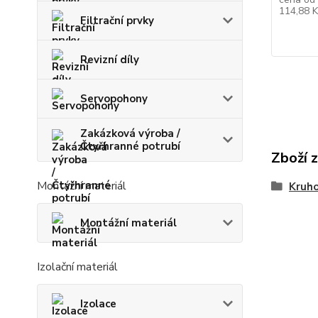
114,88 
Filtrační prvky
Revizní díly
Servopohony
Zakázková výroba /
Čtyřhranné potrubí
Zboží 
Montážní materiál
Kruho
Montážní materiál
Izolační materiál
Izolace