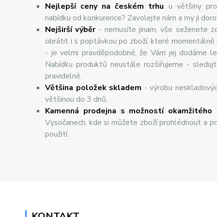
Nejlepší ceny na českém trhu
u většiny pro
nabídku od konkurence? Zavolejte nám a my ji dor
Nej
š
ir
ší
v
ý
b
ě
r
- nemusíte jinam, vše seženete z
obrátit i s poptávkou po zboží, které momentálně
- je velmi pravděpodobné, že Vám jej dodáme lev
Nabídku produktů neustále rozšiřujeme - sleduj
pravidelně.
Většina položek skladem
- výrobu neskladový
většinou do 3 dnů.
Kamenná prodejna s možností okamžitého 
Vysočanech, kde si můžete zboží prohlédnout a po
použití.
KONTAKT