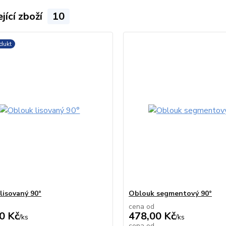
jící zboží
10
dukt
lisovaný 90°
Oblouk segmentový 90°
cena od
0 Kč
478,00 Kč
/
ks
/
ks
cena od