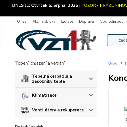
DNES JE:
Čtvrtek 6. Srpna, 2026
|
POZOR - PRÁZDNINOVÝ 
O nás
Akční nabídka
Izolace
Doprava
Obchodní podm
Topení, chlazení a větrání
Úvod
K
Konc
Tepelná čerpadla a
zásobníky tepla
Klimatizace
Ventilátory a rekuperace