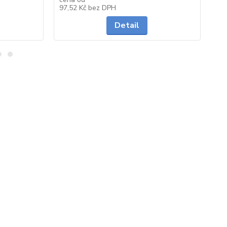
Skladem
Skladem
97,52 Kč
bez DPH
29
Detail