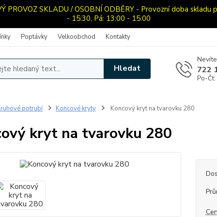
PROVOZ SKLADU / OSOBNÍ ODBĚRY - Provozní doba skladu pro o
- 15:30, Pá: 13:00 - 15:00
ínky
Poptávky
Velkoobchod
Kontakty
Nevíte
Hledat
722 
Po-Čt:
ruhové potrubí
Koncové kryty
Koncový kryt na tvarovku 280
ový kryt na tvarovku 280
Dos
Prů
Cen