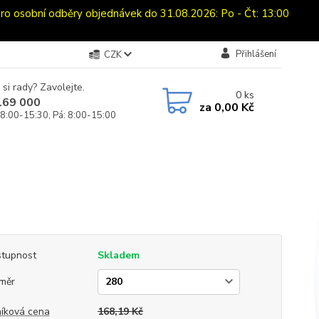
sobní odběry objednávek do 31.08.2026: Po - Čt: 13:00
Přihlášení
CZK
 si rady? Zavolejte.
0
ks
169 000
za
0,00 Kč
 8:00-15:30, Pá: 8:00-15:00
tupnost
Skladem
měr
íková cena
168,19 Kč