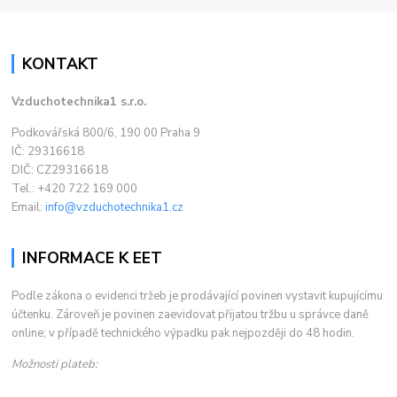
KONTAKT
Vzduchotechnika1 s.r.o.
Podkovářská 800/6, 190 00 Praha 9
IČ: 29316618
DIČ: CZ29316618
Tel.: +420 722 169 000
Email:
info@vzduchotechnika1.cz
INFORMACE K EET
Podle zákona o evidenci tržeb je prodávající povinen vystavit kupujícímu
účtenku. Zároveň je povinen zaevidovat přijatou tržbu u správce daně
online; v případě technického výpadku pak nejpozději do 48 hodin.
Možnosti plateb: