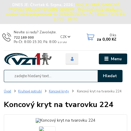
DNES JE:
Čtvrtek 6. Srpna, 2026
|
POZOR - PRÁZDNINOVÝ
PROVOZ SKLADU / OSOBNÍ ODBĚRY - Provozní doba skladu pro
osobní odběry objednávek do 31.08.2026: Po - Čt: 13:00 - 15:30, Pá:
13:00 - 15:00
Nevíte si rady? Zavolejte.
0
ks
CZK
722 169 000
za
0,00 Kč
Po-Čt: 8:00-15:30, Pá: 8:00-15:00
Menu
Hledat
Úvod
Kruhové potrubí
Koncové kryty
Koncový kryt na tvarovku 224
Koncový kryt na tvarovku 224