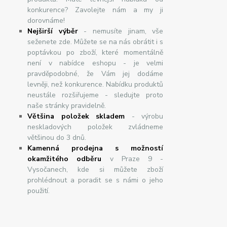
konkurence? Zavolejte nám a my ji
dorovnáme!
Nej
š
ir
ší
v
ý
b
ě
r
- nemusíte jinam, vše
seženete zde. Můžete se na nás obrátit i s
poptávkou po zboží, které momentálně
není v nabídce eshopu - je velmi
pravděpodobné, že Vám jej dodáme
levněji, než konkurence. Nabídku produktů
neustále rozšiřujeme - sledujte proto
naše stránky pravidelně.
Většina položek skladem
- výrobu
neskladových položek zvládneme
většinou do 3 dnů.
Kamenná prodejna s možností
okamžitého odběru
v Praze 9 -
Vysočanech, kde si můžete zboží
prohlédnout a poradit se s námi o jeho
použití.