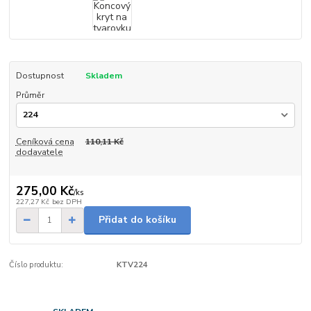
Dostupnost
Skladem
Průměr
Ceníková cena
110,11 Kč
dodavatele
275,00 Kč
/
ks
227,27 Kč
bez DPH
Přidat do košíku
Číslo produktu:
KTV224