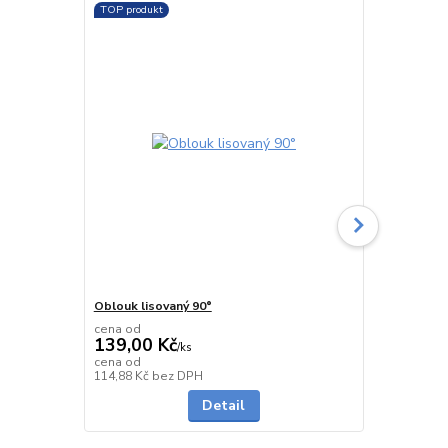
TOP produkt
Oblouk lisovaný 90°
Oblouk seg
cena od
cena od
139,00 Kč
478,00 K
/
ks
cena od
cena od
Skladem
114,88 Kč
bez DPH
395,04 Kč
be
Detail