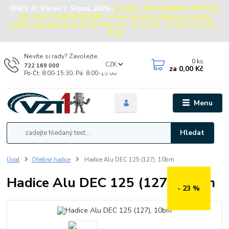
DNES JE:
Pátek 7. Srpna, 2026
|
POZOR - PRÁZDNINOVÝ PROVOZ
SKLADU / OSOBNÍ ODBĚRY - Provozní doba skladu pro osobní
odběry objednávek do 31.08.2026: Po - Čt: 13:00 - 15:30, Pá: 13:00 -
15:00
Nevíte si rady? Zavolejte.
0
ks
CZK
722 169 000
za
0,00 Kč
Po-Čt: 8:00-15:30, Pá: 8:00-15:00
Menu
Hledat
Úvod
Ohebné hadice
Hadice Alu DEC 125 (127), 10bm
Hadice Alu DEC 125 (127), 10bm
- 23 %