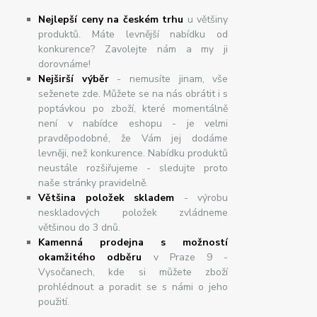
Nejlepší ceny na českém trhu
u většiny
produktů. Máte levnější nabídku od
konkurence? Zavolejte nám a my ji
dorovnáme!
Nej
š
ir
ší
v
ý
b
ě
r
- nemusíte jinam, vše
seženete zde. Můžete se na nás obrátit i s
poptávkou po zboží, které momentálně
není v nabídce eshopu - je velmi
pravděpodobné, že Vám jej dodáme
levněji, než konkurence. Nabídku produktů
neustále rozšiřujeme - sledujte proto
naše stránky pravidelně.
Většina položek skladem
- výrobu
neskladových položek zvládneme
většinou do 3 dnů.
Kamenná prodejna s možností
okamžitého odběru
v Praze 9 -
Vysočanech, kde si můžete zboží
prohlédnout a poradit se s námi o jeho
použití.