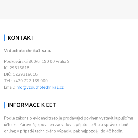
KONTAKT
Vzduchotechnika1 s.r.o.
Podkovářská 800/6, 190 00 Praha 9
IČ: 29316618
DIČ: CZ29316618
Tel.: +420 722 169 000
Email:
info@vzduchotechnika1.cz
INFORMACE K EET
Podle zákona o evidenci tržeb je prodávající povinen vystavit kupujícímu
účtenku. Zároveň je povinen zaevidovat přijatou tržbu u správce daně
online; v případě technického výpadku pak nejpozději do 48 hodin.