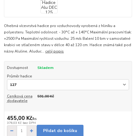
Ohebná vícevrstvá hadice pro vzduchovody vyrobená z hliníku a
polyesteru. Teplotní odolnost: - 30°C až + 140°C Maximální pracovní tlak:
+2500 Pa Maximální rychlost vzduchu: 25 m/s Balení 10 bm v samostatné
krabici ve stlačeném stavu v délce 40 až 120 cm. Hadice známá také pod
názvy Aluline, Aluduc...
celý popis
Dostupnost
Skladem
Průměr hadice
Ceníková cena
591,00 Kč
dodavatele
455,00 Kč
/
ks
376,03 Kč
bez DPH
Přidat do košíku