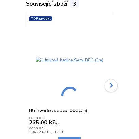
Související zboží
3
TOP produkt
TOP produkt
Hliníková hadice Semi DEC (3m)
Izolovaná h
cena od
cena od
235,00 Kč
1 358,00
/
ks
cena od
cena od
Skladem
194,22 Kč
bez DPH
1 122,31 Kč