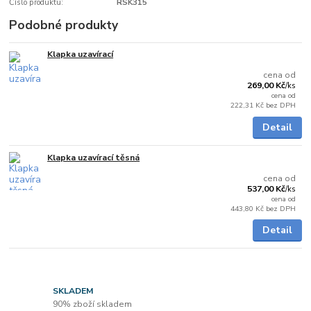
Číslo produktu:
RSK315
Podobné produkty
Klapka uzavírací
Skladem
cena od
269,00 Kč
/
ks
cena od
222,31 Kč
bez DPH
Detail
Klapka uzavírací těsná
Skladem
cena od
537,00 Kč
/
ks
cena od
443,80 Kč
bez DPH
Detail
SKLADEM
90% zboží skladem