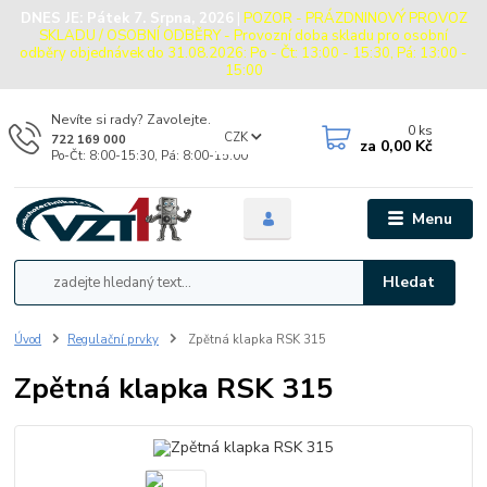
DNES JE:
Pátek 7. Srpna, 2026
|
POZOR - PRÁZDNINOVÝ PROVOZ
SKLADU / OSOBNÍ ODBĚRY - Provozní doba skladu pro osobní
odběry objednávek do 31.08.2026: Po - Čt: 13:00 - 15:30, Pá: 13:00 -
15:00
Nevíte si rady? Zavolejte.
0
ks
CZK
722 169 000
za
0,00 Kč
Po-Čt: 8:00-15:30, Pá: 8:00-15:00
Menu
Hledat
Úvod
Regulační prvky
Zpětná klapka RSK 315
Zpětná klapka RSK 315