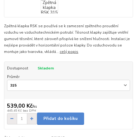
Zpětná klapka RSK se používá se k zamezení zpětného proudění
vzduchu ve vzduchotechnickém potrubí. Těsnost klapky zajišťuje vnitřní
gumové těsnění, které zároveň přispívá ke snížení hlučnosti. Instalaci je
nejlépe provádět v horizontální poloze klapky. Do vzduchovodu se
montuje jako tvarovka, vkládá...
celý popis
Dostupnost
Skladem
Průměr
539,00 Kč
/
ks
445,45 Kč
bez DPH
Přidat do košíku