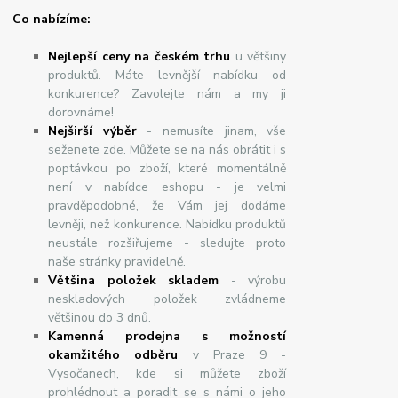
Co nabízíme:
Nejlepší ceny na českém trhu
u většiny
produktů. Máte levnější nabídku od
konkurence? Zavolejte nám a my ji
dorovnáme!
Nej
š
ir
ší
v
ý
b
ě
r
- nemusíte jinam, vše
seženete zde. Můžete se na nás obrátit i s
poptávkou po zboží, které momentálně
není v nabídce eshopu - je velmi
pravděpodobné, že Vám jej dodáme
levněji, než konkurence. Nabídku produktů
neustále rozšiřujeme - sledujte proto
naše stránky pravidelně.
Většina položek skladem
- výrobu
neskladových položek zvládneme
většinou do 3 dnů.
Kamenná prodejna s možností
okamžitého odběru
v Praze 9 -
Vysočanech, kde si můžete zboží
prohlédnout a poradit se s námi o jeho