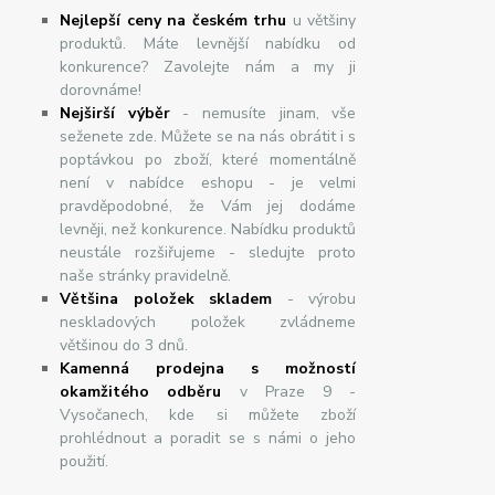
Nejlepší ceny na českém trhu
u většiny
produktů. Máte levnější nabídku od
konkurence? Zavolejte nám a my ji
dorovnáme!
Nej
š
ir
ší
v
ý
b
ě
r
- nemusíte jinam, vše
seženete zde. Můžete se na nás obrátit i s
poptávkou po zboží, které momentálně
není v nabídce eshopu - je velmi
pravděpodobné, že Vám jej dodáme
levněji, než konkurence. Nabídku produktů
neustále rozšiřujeme - sledujte proto
naše stránky pravidelně.
Většina položek skladem
- výrobu
neskladových položek zvládneme
většinou do 3 dnů.
Kamenná prodejna s možností
okamžitého odběru
v Praze 9 -
Vysočanech, kde si můžete zboží
prohlédnout a poradit se s námi o jeho
použití.