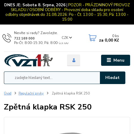
DNES JE:
Sobota 8. Srpna, 2026
|
POZOR - PRÁZDNINOVÝ PROVOZ
SKLADU / OSOBNÍ ODBĚRY - Provozní doba skladu pro osobní
odběry objednávek do 31.08.2026: Po - Čt: 13:00 - 15:30, Pá: 13:00 -
15:00
Nevíte si rady? Zavolejte.
0
ks
CZK
722 169 000
za
0,00 Kč
Po-Čt: 8:00-15:30, Pá: 8:00-15:00
Menu
Hledat
Úvod
Regulační prvky
Zpětná klapka RSK 250
Zpětná klapka RSK 250