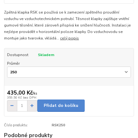
Zpětná klapka RSK se používá se k zamezení zpětného proudění
vzduchu ve vzduchotechnickém potrubí. Těsnost klapky zajišťuje vnitřní
gumové těsnění, které zároveň přispívá ke snížení hlučnosti. Instalaci je
nejlépe provádět v horizontální poloze klapky. Do vzduchovodu se
montuje jako tvarovka, vkládá...
celý popis
Dostupnost
Skladem
Průměr
435,00 Kč
/
ks
359,50 Kč
bez DPH
Přidat do košíku
Číslo produktu:
RSK250
Podobné produkty