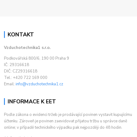
KONTAKT
Vzduchotechnika1 s.r.o.
Podkovářská 800/6, 190 00 Praha 9
IČ: 29316618
DIČ: CZ29316618
Tel.: +420 722 169 000
Email:
info@vzduchotechnika1.cz
INFORMACE K EET
Podle zákona o evidenci tržeb je prodávající povinen vystavit kupujícímu
účtenku. Zároveň je povinen zaevidovat přijatou tržbu u správce daně
online; v případě technického výpadku pak nejpozději do 48 hodin.