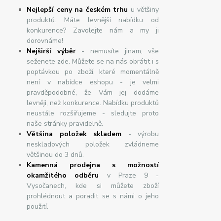
Nejlepší ceny na českém trhu
u většiny
produktů. Máte levnější nabídku od
konkurence? Zavolejte nám a my ji
dorovnáme!
Nej
š
ir
ší
v
ý
b
ě
r
- nemusíte jinam, vše
seženete zde. Můžete se na nás obrátit i s
poptávkou po zboží, které momentálně
není v nabídce eshopu - je velmi
pravděpodobné, že Vám jej dodáme
levněji, než konkurence. Nabídku produktů
neustále rozšiřujeme - sledujte proto
naše stránky pravidelně.
Většina položek skladem
- výrobu
neskladových položek zvládneme
většinou do 3 dnů.
Kamenná prodejna s možností
okamžitého odběru
v Praze 9 -
Vysočanech, kde si můžete zboží
prohlédnout a poradit se s námi o jeho
použití.