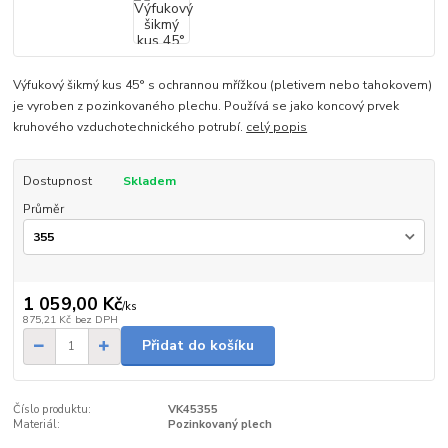
Výfukový šikmý kus 45° s ochrannou mřížkou (pletivem nebo tahokovem)
je vyroben z pozinkovaného plechu. Používá se jako koncový prvek
kruhového vzduchotechnického potrubí.
celý popis
Dostupnost
Skladem
Průměr
1 059,00 Kč
/
ks
875,21 Kč
bez DPH
Přidat do košíku
Číslo produktu:
VK45355
Materiál:
Pozinkovaný plech