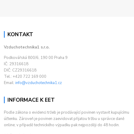
KONTAKT
Vzduchotechnika1 s.r.o.
Podkovářská 800/6, 190 00 Praha 9
IČ: 29316618
DIČ: CZ29316618
Tel.: +420 722 169 000
Email:
info@vzduchotechnika1.cz
INFORMACE K EET
Podle zákona o evidenci tržeb je prodávající povinen vystavit kupujícímu
účtenku. Zároveň je povinen zaevidovat přijatou tržbu u správce daně
online; v případě technického výpadku pak nejpozději do 48 hodin.