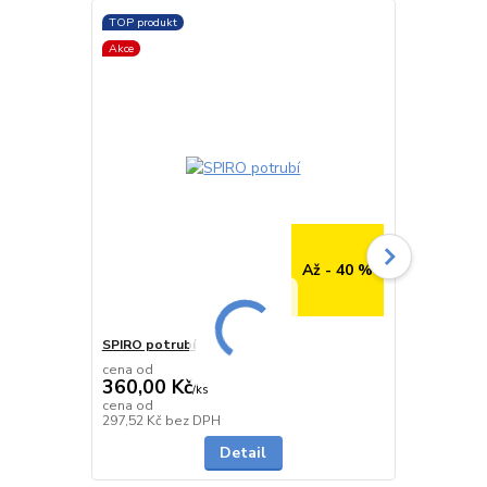
TOP produkt
TOP produkt
Akce
Až - 40 %
SPIRO potrubí
SPIRO potru
cena od
cena od
360,00 Kč
291,00 K
/
ks
cena od
cena od
Skladem
297,52 Kč
bez DPH
240,50 Kč
be
Detail