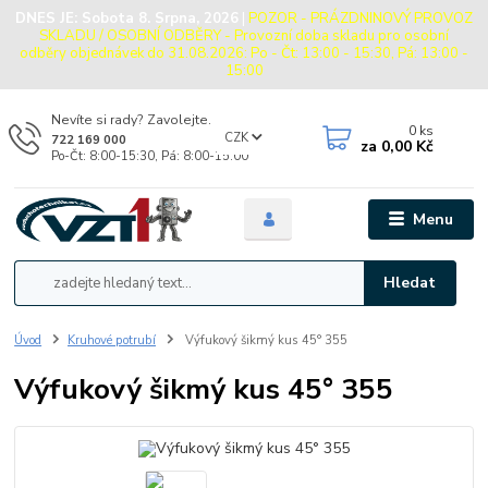
DNES JE:
Sobota 8. Srpna, 2026
|
POZOR - PRÁZDNINOVÝ PROVOZ
SKLADU / OSOBNÍ ODBĚRY - Provozní doba skladu pro osobní
odběry objednávek do 31.08.2026: Po - Čt: 13:00 - 15:30, Pá: 13:00 -
15:00
Nevíte si rady? Zavolejte.
0
ks
CZK
722 169 000
za
0,00 Kč
Po-Čt: 8:00-15:30, Pá: 8:00-15:00
Menu
Hledat
Úvod
Kruhové potrubí
Výfukový šikmý kus 45° 355
Výfukový šikmý kus 45° 355